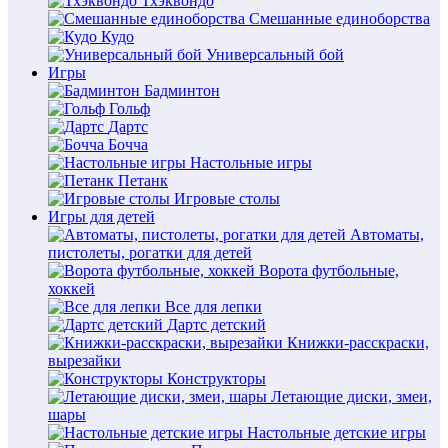
Тхэквондо
Смешанные единоборства
Кудо
Универсальный бой
Игры
Бадминтон
Гольф
Дартс
Бочча
Настольные игры
Петанк
Игровые столы
Игры для детей
Автоматы,
пистолеты, рогатки для детей
Ворота футбольные,
хоккей
Все для лепки
Дартс детский
Книжки-расскраски,
вырезайки
Конструкторы
Летающие диски, змеи,
шары
Настольные детские игры