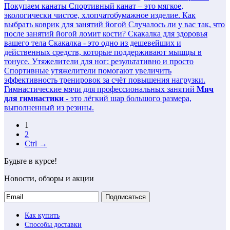
Покупаем канаты
Спортивный канат – это мягкое,
экологически чистое, хлопчатобумажное изделие.
Как
выбрать коврик для занятий йогой
Случалось ли у вас так, что
после занятий йогой ломит кости?
Скакалка для здоровья
вашего тела
Скакалка - это одно из дешевейших и
действенных средств, которые поддерживают мышцы в
тонусе.
Утяжелители для ног: результативно и просто
Спортивные утяжелители помогают увеличить
эффективность тренировок за счёт повышения нагрузки.
Гимнастические мячи для профессиональных занятий
Мяч
для гимнастики
- это лёгкий шар большого размера,
выполненный из резины.
1
2
Ctrl →
Будьте в курсе!
Новости, обзоры и акции
Подписаться
Как купить
Способы доставки