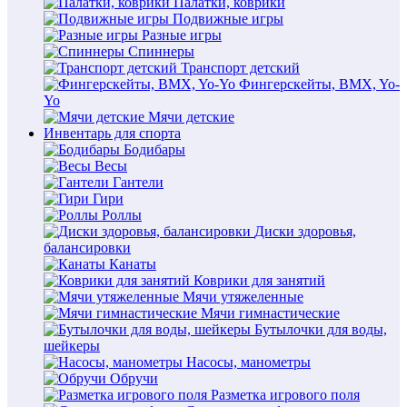
Палатки, коврики
Подвижные игры
Разные игры
Спиннеры
Транспорт детский
Фингерскейты, BMX, Yo-
Yo
Мячи детские
Инвентарь для спорта
Бодибары
Весы
Гантели
Гири
Роллы
Диски здоровья,
балансировки
Канаты
Коврики для занятий
Мячи утяжеленные
Мячи гимнастические
Бутылочки для воды,
шейкеры
Насосы, манометры
Обручи
Разметка игрового поля