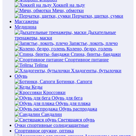
Хоккей на льду
Мячи, обмотки
Перчатки, щитки, сумки
Массажеры
Медицина
Дыхательные
тренажеры, маски
Запястье, локоть, плечо
Колено, бедро, голень
Спина, бинты- бандажи
Спортивное питание
Тейпы
Хладогенты, бутылочки
Обувь
Ботинки, Сапоги
Кеды
Кроссовки
Обувь для бега
Обувь для пляжа
Обувь распродажа
Сандалии
Светящаяся обувь
Очки спортивные солнцезащитные
Спортивное оружие, оптика