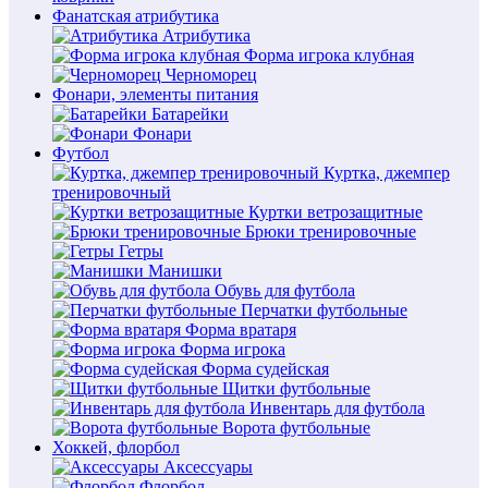
Фанатская атрибутика
Атрибутика
Форма игрока клубная
Черноморец
Фонари, элементы питания
Батарейки
Фонари
Футбол
Куртка, джемпер
тренировочный
Куртки ветрозащитные
Брюки тренировочные
Гетры
Манишки
Обувь для футбола
Перчатки футбольные
Форма вратаря
Форма игрока
Форма судейская
Щитки футбольные
Инвентарь для футбола
Ворота футбольные
Хоккей, флорбол
Аксессуары
Флорбол