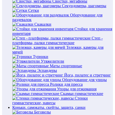
Свистки, мегафоны
Секундомеры, шагомеры
Сетки
Оборудование для
раздевалок
Скакалки
Стойки для хранения
инвентаря
Степ -
платформы, палки гимнастические
Тележки, камеры для
мячей
Турники
Утяжелители
Маты спортивные
Эспандеры
Йога, пилатес и стретчинг
Оборудование для улицы
Ролики для пресса
Упоры для отжимания
Скамьи гимнастические
Стенки
гимнастические, навесы
Коньки. самокаты. скейты. защита, санки
Беговелы