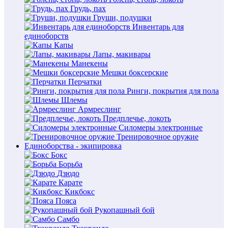
Грудь, пах
Груши, подушки
Инвентарь для
единоборств
Капы
Лапы, макивары
Манекены
Мешки боксерские
Перчатки
Ринги, покрытия для пола
Шлемы
Армреслинг
Предплечье, локоть
Силомеры электронные
Тренировочное оружие
Единоборства - экипировка
Бокс
Борьба
Дзюдо
Карате
Кикбокс
Пояса
Рукопашный бой
Самбо