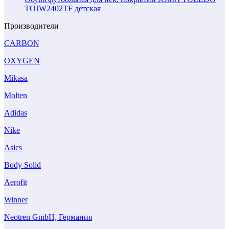
TOJW2402TF детская
Производители
CARBON
OXYGEN
Mikasa
Molten
Adidas
Nike
Asics
Body Solid
Aerofit
Winner
Neotren GmbH, Германия