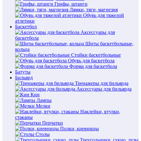
Грифы, штанги
Лямки, тяги, магнезия
Обувь для тяжелой
атлетики
Баскетбол
Аксессуары для
баскетбола
Щиты баскетбольные,
кольца
Стойки баскетбольные
Обувь для баскетбола
Форма для баскетбола
Батуты
Бильярд
Тренажеры для бильярда
Аксессуары для бильярда
Кии
Лампы
Мелки
Наклейки, втулки,
стаканы
Перчатки
Полки, киевницы
Столы
Треугольники, сукно, лузы