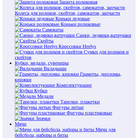
Защита роликовая
Колеса для роликов, скейтов, самокатов, запчасти
Коньки ледовые
Коньки роликовые
Самокаты
Санки, ледянки,ватрушки
Скейты
Кроссовки Heelys
Сумки для роликов и
скейтов
Кубки, медали, сувениры
Вкладыши
Грамоты, дипломы,
книжки
Комплектующие
Кубки
Медали
Тарелки, плакетки
Фигуры литые
Фигуры пластиковые
Значки
Мячи
Мячи для
бейсбола, наборы и биты