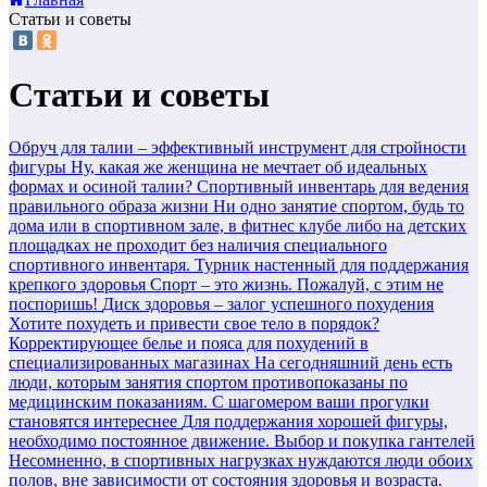
Статьи и советы
Статьи и советы
Обруч для талии – эффективный инструмент для стройности
фигуры
Ну, какая же женщина не мечтает об идеальных
формах и осиной талии?
Спортивный инвентарь для ведения
правильного образа жизни
Ни одно занятие спортом, будь то
дома или в спортивном зале, в фитнес клубе либо на детских
площадках не проходит без наличия специального
спортивного инвентаря.
Турник настенный для поддержания
крепкого здоровья
Спорт – это жизнь. Пожалуй, с этим не
поспоришь!
Диск здоровья – залог успешного похудения
Хотите похудеть и привести свое тело в порядок?
Корректирующее белье и пояса для похудений в
специализированных магазинах
На сегодняшний день есть
люди, которым занятия спортом противопоказаны по
медицинским показаниям.
С шагомером ваши прогулки
становятся интереснее
Для поддержания хорошей фигуры,
необходимо постоянное движение.
Выбор и покупка гантелей
Несомненно, в спортивных нагрузках нуждаются люди обоих
полов, вне зависимости от состояния здоровья и возраста.