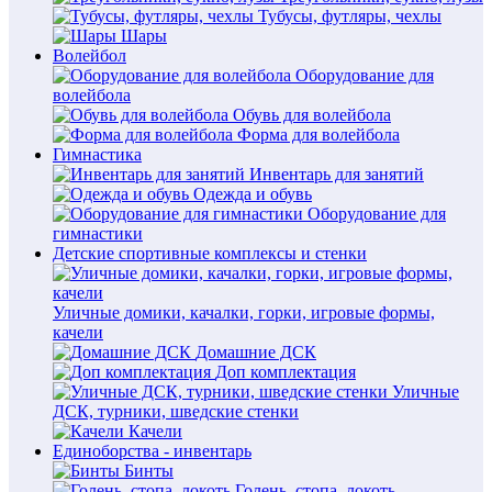
Тубусы, футляры, чехлы
Шары
Волейбол
Оборудование для
волейбола
Обувь для волейбола
Форма для волейбола
Гимнастика
Инвентарь для занятий
Одежда и обувь
Оборудование для
гимнастики
Детские спортивные комплексы и стенки
Уличные домики, качалки, горки, игровые формы,
качели
Домашние ДСК
Доп комплектация
Уличные
ДСК, турники, шведские стенки
Качели
Единоборства - инвентарь
Бинты
Голень, стопа, локоть