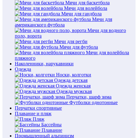
Мячи для баскетбола
Мячи для волейбола
Мячи для гандбола
Мячи для
американского футбола
Мячи для водного
поло, ворота
Мячи для регби
Мячи для футбола
Мячи для волейбола
пляжного
Наколенники, нарукавники
Одежда
Носки, колготки
Одежда детская
Одежда женская
Одежда мужская
Перчатки, шарф зима
Футболки однотонные
Перчатки спортивные
Плавание и пляж
Пляж
Бассейны
Плавание
Промышленный альпинизм