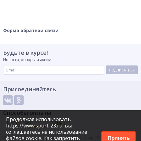
Форма обратной связи
Будьте в курсе!
Новости, обзоры и акции
ПОДПИСАТЬСЯ
Присоединяйтесь
Способы оплаты
Продолжая использовать
https://www.sport-23.ru, вы
соглашаетесь на использование
файлов cookie. Как запретить
© Интернет-магазин спортивных товаров Евроспорт, 2015
Принять