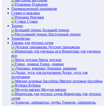
Бассейны
Плавание
Промышленный альпинизм
Сумки и рюкзаки
Рюкзаки
Сумки
Теннис
Большой теннис
Настольный теннис
Термобелье
Товары для детских садов
Детские тренажеры
Инвентарь для уличных
игр
Маты детские
Горки, домики
Дорожки, коврики
Доски, дуги для
подлезания
Мягкие игровые бассейны
Кубики
Модули мягкие
Инвентарь для детских
садов
Тоннели, лабиринты,