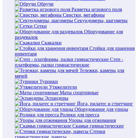
Обручи
Разметка игрового поля
Свистки, мегафоны
Секундомеры, шагомеры
Сетки
Оборудование для
раздевалок
Скакалки
Стойки для хранения
инвентаря
Степ -
платформы, палки гимнастические
Тележки, камеры для
мячей
Турники
Утяжелители
Маты спортивные
Эспандеры
Йога, пилатес и стретчинг
Оборудование для улицы
Ролики для пресса
Упоры для отжимания
Скамьи гимнастические
Стенки
гимнастические, навесы