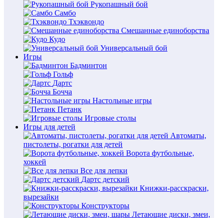
Рукопашный бой
Самбо
Тхэквондо
Смешанные единоборства
Кудо
Универсальный бой
Игры
Бадминтон
Гольф
Дартс
Бочча
Настольные игры
Петанк
Игровые столы
Игры для детей
Автоматы,
пистолеты, рогатки для детей
Ворота футбольные,
хоккей
Все для лепки
Дартс детский
Книжки-расскраски,
вырезайки
Конструкторы
Летающие диски, змеи,