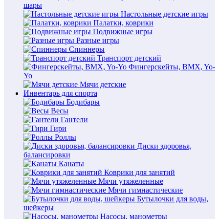
шары
Настольные детские игры
Палатки, коврики
Подвижные игры
Разные игры
Спиннеры
Транспорт детский
Фингерскейты, BMX, Yo-
Yo
Мячи детские
Инвентарь для спорта
Бодибары
Весы
Гантели
Гири
Роллы
Диски здоровья,
балансировки
Канаты
Коврики для занятий
Мячи утяжеленные
Мячи гимнастические
Бутылочки для воды,
шейкеры
Насосы, манометры