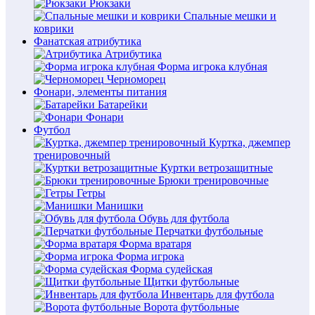
Рюкзаки
Спальные мешки и
коврики
Фанатская атрибутика
Атрибутика
Форма игрока клубная
Черноморец
Фонари, элементы питания
Батарейки
Фонари
Футбол
Куртка, джемпер
тренировочный
Куртки ветрозащитные
Брюки тренировочные
Гетры
Манишки
Обувь для футбола
Перчатки футбольные
Форма вратаря
Форма игрока
Форма судейская
Щитки футбольные
Инвентарь для футбола
Ворота футбольные