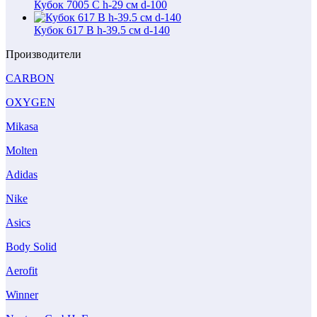
Кубок 7005 C h-29 см d-100
Кубок 617 B h-39.5 см d-140
Производители
CARBON
OXYGEN
Mikasa
Molten
Adidas
Nike
Asics
Body Solid
Aerofit
Winner