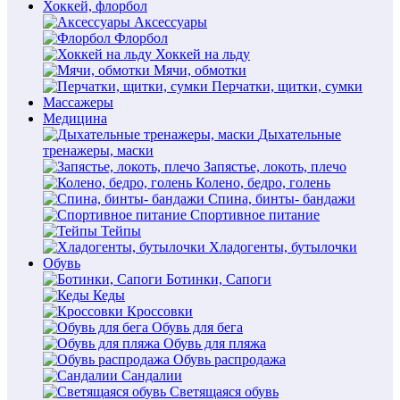
Хоккей, флорбол
Аксессуары
Флорбол
Хоккей на льду
Мячи, обмотки
Перчатки, щитки, сумки
Массажеры
Медицина
Дыхательные
тренажеры, маски
Запястье, локоть, плечо
Колено, бедро, голень
Спина, бинты- бандажи
Спортивное питание
Тейпы
Хладогенты, бутылочки
Обувь
Ботинки, Сапоги
Кеды
Кроссовки
Обувь для бега
Обувь для пляжа
Обувь распродажа
Сандалии
Светящаяся обувь