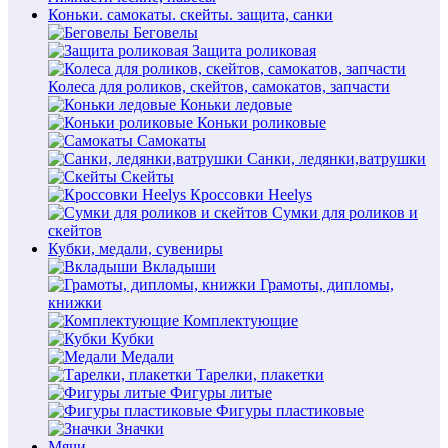
Коньки. самокаты. скейты. защита, санки
Беговелы
Защита роликовая
Колеса для роликов, скейтов, самокатов, запчасти
Коньки ледовые
Коньки роликовые
Самокаты
Санки, ледянки,ватрушки
Скейты
Кроссовки Heelys
Сумки для роликов и
скейтов
Кубки, медали, сувениры
Вкладыши
Грамоты, дипломы,
книжки
Комплектующие
Кубки
Медали
Тарелки, плакетки
Фигуры литые
Фигуры пластиковые
Значки
Мячи