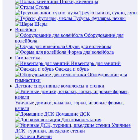
Полки, киевницы
Столы
Треугольники, сукно, лузы
Тубусы, футляры, чехлы
Шары
Волейбол
Оборудование для
волейбола
Обувь для волейбола
Форма для волейбола
Гимнастика
Инвентарь для занятий
Одежда и обувь
Оборудование для
гимнастики
Детские спортивные комплексы и стенки
Уличные домики, качалки, горки, игровые формы,
качели
Домашние ДСК
Доп комплектация
Уличные
ДСК, турники, шведские стенки
Качели