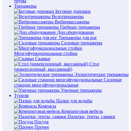
трубы
Тренажеры
Беговые дорожки
Велотренажеры
Вибромассажеры
Гребные тренажеры
Доп.оборудование
Тренажеры для ног
Силовые тренажеры
Многофункциональные стойки
Скамьи
Стол
(инверсионный, массажный)
Эллиптические тренажеры
Силовые
станции многофункуиональные
Уличные тренажеры
Туризм
Палки для ходьбы
Компасы
Кемпинговая мебель
Палатки, тенты, гамаки
Посуда
Прочее