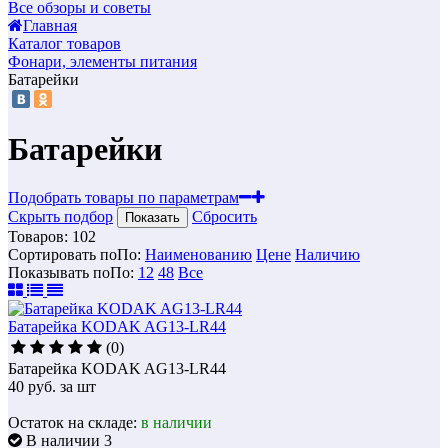
Все обзоры и советы
Главная
Каталог товаров
Фонари, элементы питания
Батарейки
Батарейки
Подобрать товары по параметрам
Скрыть подбор
Сбросить
Показать
Товаров:
102
Сортировать по
По
:
Наименованию
Цене
Наличию
Показывать по
По
:
12
48
Все
Батарейка KODAK AG13-LR44
(0)
Батарейка KODAK AG13-LR44
40
руб.
за шт
Остаток на складе:
в наличии
В наличии 3