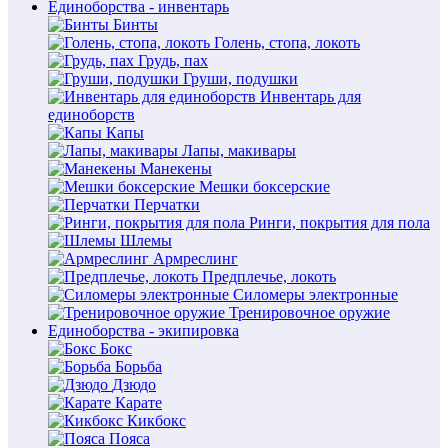
Единоборства - инвентарь
Бинты
Голень, стопа, локоть
Грудь, пах
Груши, подушки
Инвентарь для
единоборств
Капы
Лапы, макивары
Манекены
Мешки боксерские
Перчатки
Ринги, покрытия для пола
Шлемы
Армреслинг
Предплечье, локоть
Силомеры электронные
Тренировочное оружие
Единоборства - экипировка
Бокс
Борьба
Дзюдо
Карате
Кикбокс
Пояса