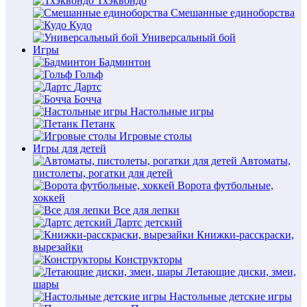
Тхэквондо
Смешанные единоборства
Кудо
Универсальный бой
Игры
Бадминтон
Гольф
Дартс
Бочча
Настольные игры
Петанк
Игровые столы
Игры для детей
Автоматы,
пистолеты, рогатки для детей
Ворота футбольные,
хоккей
Все для лепки
Дартс детский
Книжки-расскраски,
вырезайки
Конструкторы
Летающие диски, змеи,
шары
Настольные детские игры