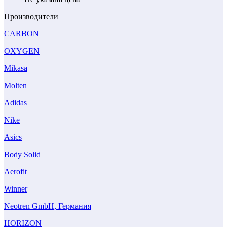
Производители
CARBON
OXYGEN
Mikasa
Molten
Adidas
Nike
Asics
Body Solid
Aerofit
Winner
Neotren GmbH, Германия
HORIZON