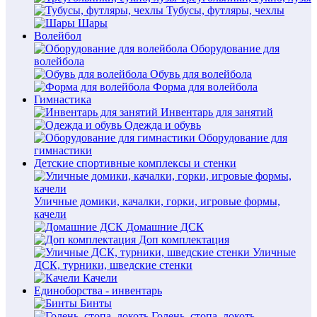
Тубусы, футляры, чехлы
Шары
Волейбол
Оборудование для
волейбола
Обувь для волейбола
Форма для волейбола
Гимнастика
Инвентарь для занятий
Одежда и обувь
Оборудование для
гимнастики
Детские спортивные комплексы и стенки
Уличные домики, качалки, горки, игровые формы,
качели
Домашние ДСК
Доп комплектация
Уличные
ДСК, турники, шведские стенки
Качели
Единоборства - инвентарь
Бинты
Голень, стопа, локоть