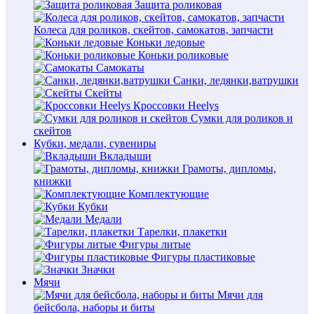
Защита роликовая
Колеса для роликов, скейтов, самокатов, запчасти
Коньки ледовые
Коньки роликовые
Самокаты
Санки, ледянки,ватрушки
Скейты
Кроссовки Heelys
Сумки для роликов и
скейтов
Кубки, медали, сувениры
Вкладыши
Грамоты, дипломы,
книжки
Комплектующие
Кубки
Медали
Тарелки, плакетки
Фигуры литые
Фигуры пластиковые
Значки
Мячи
Мячи для
бейсбола, наборы и биты