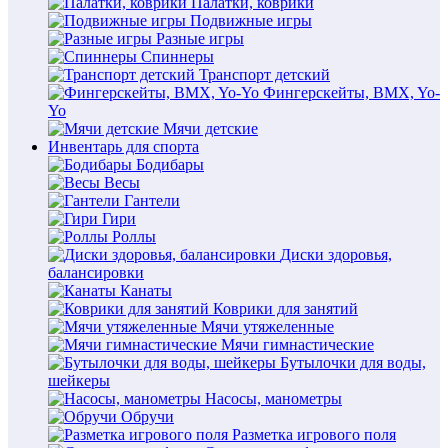
Палатки, коврики
Подвижные игры
Разные игры
Спиннеры
Транспорт детский
Фингерскейты, BMX, Yo-
Yo
Мячи детские
Инвентарь для спорта
Бодибары
Весы
Гантели
Гири
Роллы
Диски здоровья,
балансировки
Канаты
Коврики для занятий
Мячи утяжеленные
Мячи гимнастические
Бутылочки для воды,
шейкеры
Насосы, манометры
Обручи
Разметка игрового поля