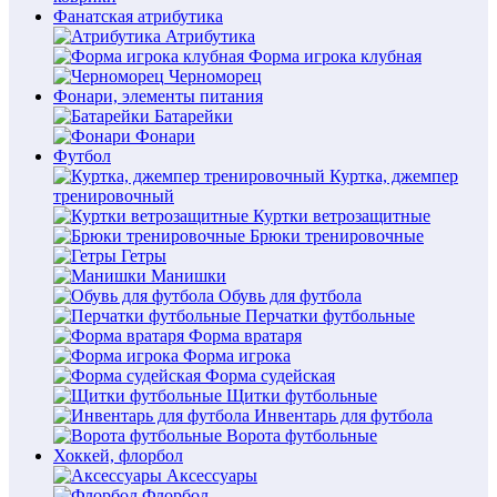
Фанатская атрибутика
Атрибутика
Форма игрока клубная
Черноморец
Фонари, элементы питания
Батарейки
Фонари
Футбол
Куртка, джемпер
тренировочный
Куртки ветрозащитные
Брюки тренировочные
Гетры
Манишки
Обувь для футбола
Перчатки футбольные
Форма вратаря
Форма игрока
Форма судейская
Щитки футбольные
Инвентарь для футбола
Ворота футбольные
Хоккей, флорбол
Аксессуары
Флорбол