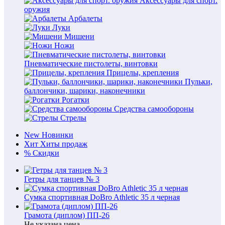
Аксессуары для спорт.
оружия
Арбалеты
Луки
Мишени
Ножи
Пневматические пистолеты, винтовки
Прицелы, крепления
Пульки,
баллончики, шарики, наконечники
Рогатки
Средства самообороны
Стрелы
New
Новинки
Хит
Хиты продаж
%
Скидки
Гетры для танцев № 3
Сумка спортивная DoBro Athletic 35 л черная
Грамота (диплом) ПП-26
Не указана цена