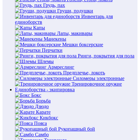
Грудь, пах
Груши, подушки
Инвентарь для
единоборств
Капы
Лапы, макивары
Манекены
Мешки боксерские
Перчатки
Ринги, покрытия для пола
Шлемы
Армреслинг
Предплечье, локоть
Силомеры электронные
Тренировочное оружие
Единоборства - экипировка
Бокс
Борьба
Дзюдо
Карате
Кикбокс
Пояса
Рукопашный бой
Самбо