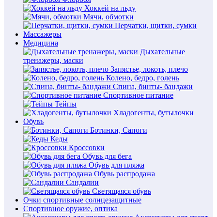
Хоккей на льду
Мячи, обмотки
Перчатки, щитки, сумки
Массажеры
Медицина
Дыхательные
тренажеры, маски
Запястье, локоть, плечо
Колено, бедро, голень
Спина, бинты- бандажи
Спортивное питание
Тейпы
Хладогенты, бутылочки
Обувь
Ботинки, Сапоги
Кеды
Кроссовки
Обувь для бега
Обувь для пляжа
Обувь распродажа
Сандалии
Светящаяся обувь
Очки спортивные солнцезащитные
Спортивное оружие, оптика