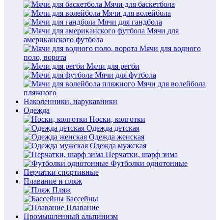
Мячи для баскетбола
Мячи для волейбола
Мячи для гандбола
Мячи для
американского футбола
Мячи для водного
поло, ворота
Мячи для регби
Мячи для футбола
Мячи для волейбола
пляжного
Наколенники, нарукавники
Одежда
Носки, колготки
Одежда детская
Одежда женская
Одежда мужская
Перчатки, шарф зима
Футболки однотонные
Перчатки спортивные
Плавание и пляж
Пляж
Бассейны
Плавание
Промышленный альпинизм