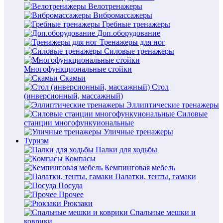
Велотренажеры
Вибромассажеры
Гребные тренажеры
Доп.оборудование
Тренажеры для ног
Силовые тренажеры
Многофункциональные стойки
Скамьи
Стол
(инверсионный, массажный)
Эллиптические тренажеры
Силовые
станции многофункуиональные
Уличные тренажеры
Туризм
Палки для ходьбы
Компасы
Кемпинговая мебель
Палатки, тенты, гамаки
Посуда
Прочее
Рюкзаки
Спальные мешки и
коврики