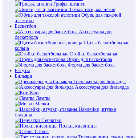
Грифы, штанги
Лямки, тяги, магнезия
Обувь для тяжелой
атлетики
Баскетбол
Аксессуары для
баскетбола
Щиты баскетбольные,
кольца
Стойки баскетбольные
Обувь для баскетбола
Форма для баскетбола
Батуты
Бильярд
Тренажеры для бильярда
Аксессуары для бильярда
Кии
Лампы
Мелки
Наклейки, втулки,
стаканы
Перчатки
Полки, киевницы
Столы
Треугольники, сукно, лузы