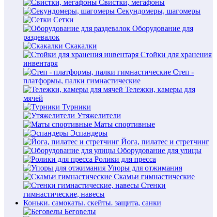
Свистки, мегафоны
Секундомеры, шагомеры
Сетки
Оборудование для
раздевалок
Скакалки
Стойки для хранения
инвентаря
Степ -
платформы, палки гимнастические
Тележки, камеры для
мячей
Турники
Утяжелители
Маты спортивные
Эспандеры
Йога, пилатес и стретчинг
Оборудование для улицы
Ролики для пресса
Упоры для отжимания
Скамьи гимнастические
Стенки
гимнастические, навесы
Коньки. самокаты. скейты. защита, санки
Беговелы