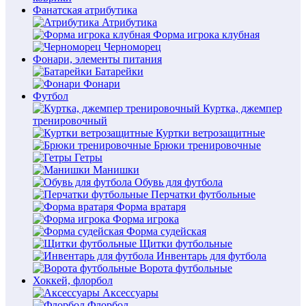
Фанатская атрибутика
Атрибутика
Форма игрока клубная
Черноморец
Фонари, элементы питания
Батарейки
Фонари
Футбол
Куртка, джемпер
тренировочный
Куртки ветрозащитные
Брюки тренировочные
Гетры
Манишки
Обувь для футбола
Перчатки футбольные
Форма вратаря
Форма игрока
Форма судейская
Щитки футбольные
Инвентарь для футбола
Ворота футбольные
Хоккей, флорбол
Аксессуары
Флорбол