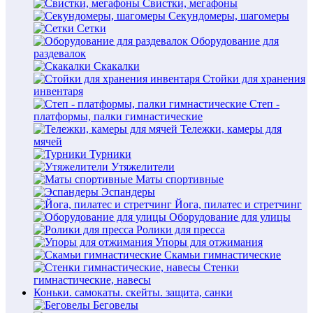
Свистки, мегафоны
Секундомеры, шагомеры
Сетки
Оборудование для
раздевалок
Скакалки
Стойки для хранения
инвентаря
Степ -
платформы, палки гимнастические
Тележки, камеры для
мячей
Турники
Утяжелители
Маты спортивные
Эспандеры
Йога, пилатес и стретчинг
Оборудование для улицы
Ролики для пресса
Упоры для отжимания
Скамьи гимнастические
Стенки
гимнастические, навесы
Коньки. самокаты. скейты. защита, санки
Беговелы