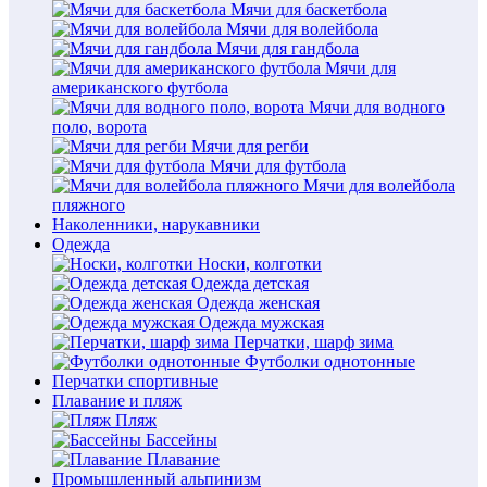
Мячи для баскетбола
Мячи для волейбола
Мячи для гандбола
Мячи для
американского футбола
Мячи для водного
поло, ворота
Мячи для регби
Мячи для футбола
Мячи для волейбола
пляжного
Наколенники, нарукавники
Одежда
Носки, колготки
Одежда детская
Одежда женская
Одежда мужская
Перчатки, шарф зима
Футболки однотонные
Перчатки спортивные
Плавание и пляж
Пляж
Бассейны
Плавание
Промышленный альпинизм