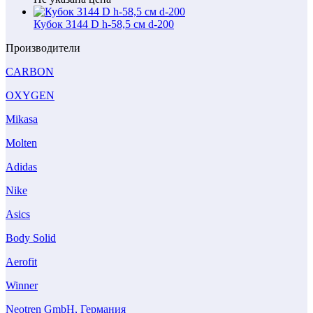
Кубок 3144 D h-58,5 см d-200
Производители
CARBON
OXYGEN
Mikasa
Molten
Adidas
Nike
Asics
Body Solid
Aerofit
Winner
Neotren GmbH, Германия