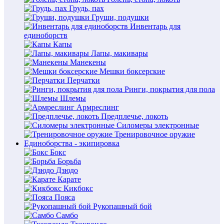
Грудь, пах
Груши, подушки
Инвентарь для
единоборств
Капы
Лапы, макивары
Манекены
Мешки боксерские
Перчатки
Ринги, покрытия для пола
Шлемы
Армреслинг
Предплечье, локоть
Силомеры электронные
Тренировочное оружие
Единоборства - экипировка
Бокс
Борьба
Дзюдо
Карате
Кикбокс
Пояса
Рукопашный бой
Самбо