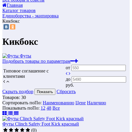
Главная
Каталог товаров
Единоборства - экипировка
Кикбокс
Кикбокс
Футы
Подобрать товары по параметрам
от
Типовое соглашение с
клиентами
до
руб.
Скрыть подбор
Сбросить
Показать
Товаров:
30
Сортировать по
По
:
Наименованию
Цене
Наличию
Показывать по
По
:
12
48
Все
Футы Clinch Safety Foot Kick красный
(0)