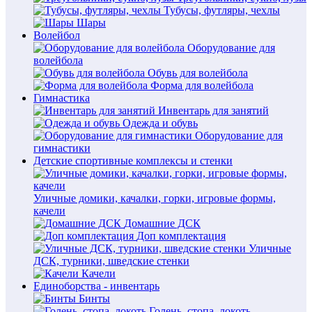
Тубусы, футляры, чехлы
Шары
Волейбол
Оборудование для
волейбола
Обувь для волейбола
Форма для волейбола
Гимнастика
Инвентарь для занятий
Одежда и обувь
Оборудование для
гимнастики
Детские спортивные комплексы и стенки
Уличные домики, качалки, горки, игровые формы,
качели
Домашние ДСК
Доп комплектация
Уличные
ДСК, турники, шведские стенки
Качели
Единоборства - инвентарь
Бинты
Голень, стопа, локоть