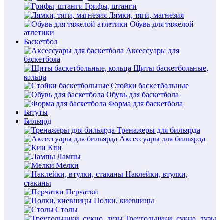
Грифы, штанги
Лямки, тяги, магнезия
Обувь для тяжелой
атлетики
Баскетбол
Аксессуары для
баскетбола
Щиты баскетбольные,
кольца
Стойки баскетбольные
Обувь для баскетбола
Форма для баскетбола
Батуты
Бильярд
Тренажеры для бильярда
Аксессуары для бильярда
Кии
Лампы
Мелки
Наклейки, втулки,
стаканы
Перчатки
Полки, киевницы
Столы
Треугольники, сукно, лузы