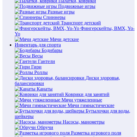
Палатки, коврики
Подвижные игры
Разные игры
Спиннеры
Транспорт детский
Фингерскейты, BMX, Yo-
Yo
Мячи детские
Инвентарь для спорта
Бодибары
Весы
Гантели
Гири
Роллы
Диски здоровья,
балансировки
Канаты
Коврики для занятий
Мячи утяжеленные
Мячи гимнастические
Бутылочки для воды,
шейкеры
Насосы, манометры
Обручи
Разметка игрового поля