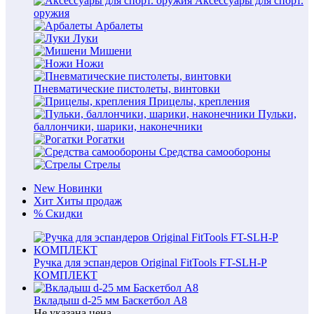
Аксессуары для спорт.
оружия
Арбалеты
Луки
Мишени
Ножи
Пневматические пистолеты, винтовки
Прицелы, крепления
Пульки,
баллончики, шарики, наконечники
Рогатки
Средства самообороны
Стрелы
New
Новинки
Хит
Хиты продаж
%
Скидки
Ручка для эспандеров Original FitTools FT-SLH-P
КОМПЛЕКТ
Вкладыш d-25 мм Баскетбол А8
Не указана цена