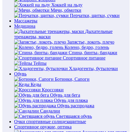
Хоккей на льду
Мячи, обмотки
Перчатки, щитки, сумки
Массажеры
Медицина
Дыхательные
тренажеры, маски
Запястье, локоть, плечо
Колено, бедро, голень
Спина, бинты- бандажи
Спортивное питание
Тейпы
Хладогенты, бутылочки
Обувь
Ботинки, Сапоги
Кеды
Кроссовки
Обувь для бега
Обувь для пляжа
Обувь распродажа
Сандалии
Светящаяся обувь
Очки спортивные солнцезащитные
Спортивное оружие, оптика