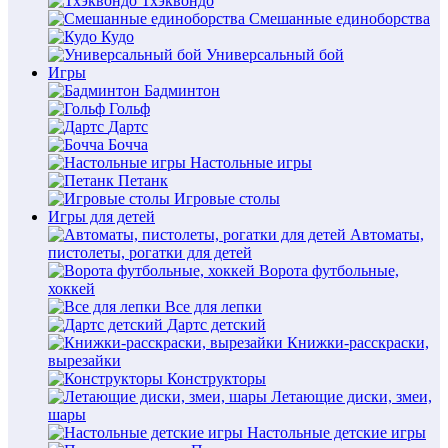
Тхэквондо
Смешанные единоборства
Кудо
Универсальный бой
Игры
Бадминтон
Гольф
Дартс
Бочча
Настольные игры
Петанк
Игровые столы
Игры для детей
Автоматы,
пистолеты, рогатки для детей
Ворота футбольные,
хоккей
Все для лепки
Дартс детский
Книжки-расскраски,
вырезайки
Конструкторы
Летающие диски, змеи,
шары
Настольные детские игры