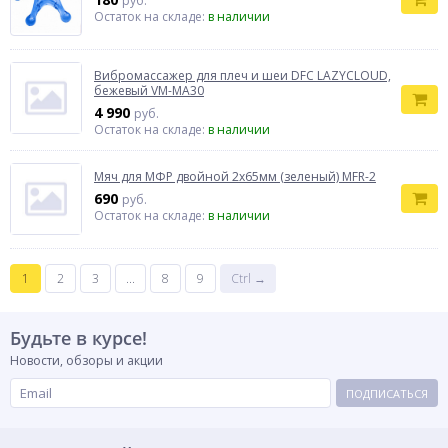
руб.
Остаток на складе:
в наличии
Вибромассажер для плеч и шеи DFC LAZYCLOUD,
бежевый VM-MA30
4 990
руб.
Остаток на складе:
в наличии
Мяч для МФР двойной 2х65мм (зеленый) MFR-2
690
руб.
Остаток на складе:
в наличии
1
2
3
...
8
9
Ctrl →
Будьте в курсе!
Новости, обзоры и акции
ПОДПИСАТЬСЯ