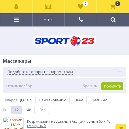
0
0
МЕНЮ
Массажеры
Подобрать товары по параметрам
Скрыть подбор
Сбросить
ПОКАЗАТЬ
97
Товаров:
По
:
Наименованию
Цене
Наличию
По
:
12
48
Все
Коврик валик массажный Акупунктурный 65 х 40
см черный