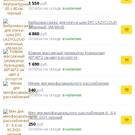
1 550
руб.
Остаток на складе:
в наличии
Вибромассажер для плеч и шеи DFC LAZYCLOUD
зеленный, VM-MA36
4 860
руб.
Остаток на складе:
в наличии
Коврик массажный (апликатор Кузнецова)
60*40*2 см цвет в ассорт-те
1 690
руб.
Остаток на складе:
в наличии
Мячик для миофасцмального расслабления
340
руб.
Остаток на складе:
в наличии
Мяч для миофасциального расслабления d - 6,4
см XC-DQ1 черный
250
руб.
Остаток на складе:
в наличии