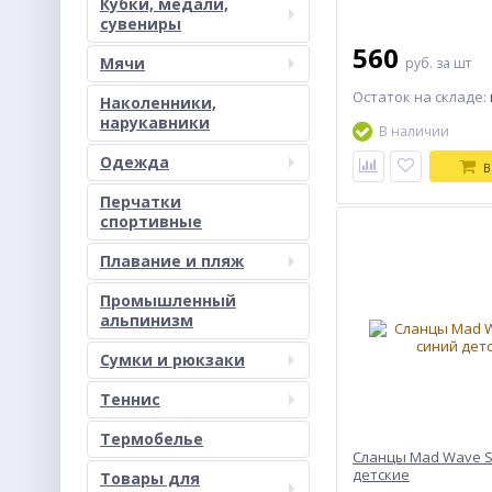
Кубки, медали,
сувениры
560
Мячи
руб.
за шт
Остаток на складе:
Наколенники,
нарукавники
В наличии
Одежда
В
Перчатки
спортивные
Плавание и пляж
Промышленный
альпинизм
Сумки и рюкзаки
Теннис
Термобелье
Сланцы Mad Wave S
детские
Товары для