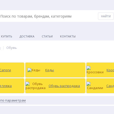
К КУПИТЬ
ДОСТАВКА
СТАТЬИ
КОНТАКТЫ
в
Обувь
 Сапоги
Кеды
Кро
я пляжа
Обувь распродажа
Сан
 по параметрам