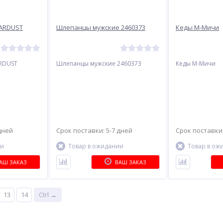
TARDUST
Шлепанцы мужские 2460373
Кеды М-Мичи
RDUST
Шлепанцы мужские 2460373
Кеды М-Мичи
дней
Срок поставки: 5-7 дней
Срок поставки:
ии
Товар в ожидании
Товар в ож
АШ ЗАКАЗ
ВАШ ЗАКАЗ
13
14
Ctrl →