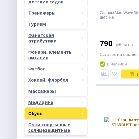
детских садов
Тренажеры
Сланцы Mad Wave St
детские
Туризм
Фанатская
атрибутика
790
руб.
за шт
Фонари, элементы
Остаток на складе:
питания
В наличии
Футбол
В
Хоккей, флорбол
Массажеры
Медицина
Обувь
Очки спортивные
солнцезащитные