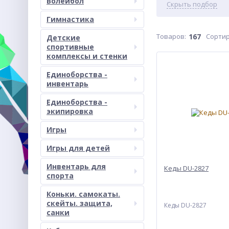
Волейбол
Скрыть подбор
Гимнастика
Товаров:
167
Сортир
Детские
спортивные
комплексы и стенки
Единоборства -
инвентарь
Единоборства -
экипировка
Игры
Игры для детей
Инвентарь для
Кеды DU-2827
спорта
Коньки. самокаты.
скейты. защита,
Кеды DU-2827
санки