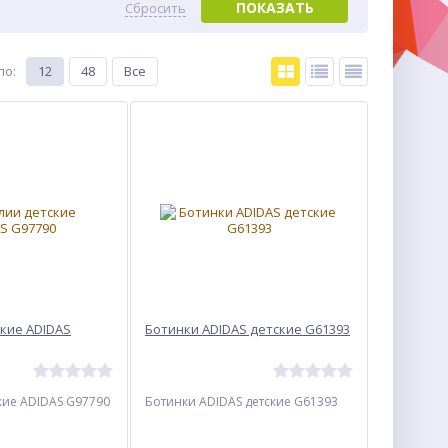
ПОКАЗАТЬ
Сбросить
по
:
12
48
Все
кие ADIDAS
Ботинки ADIDAS детские G61393
кие ADIDAS G97790
Ботинки ADIDAS детские G61393