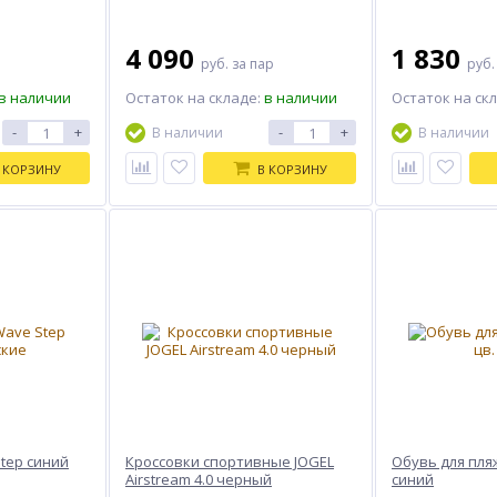
4 090
1 830
руб.
за пар
руб
в наличии
Остаток на складе:
в наличии
Остаток на ск
-
+
-
+
В наличии
В наличии
 КОРЗИНУ
В КОРЗИНУ
tep синий
Кроссовки спортивные JOGEL
Обувь для пля
Airstream 4.0 черный
синий