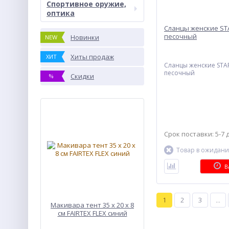
Спортивное оружие,
оптика
Сланцы женские S
песочный
Новинки
NEW
Хиты продаж
ХИТ
Сланцы женские STA
песочный
Скидки
%
Срок поставки: 5-7 
Товар в ожидан
В
1
2
3
...
Макивара тент 35 х 20 х 8
см FAIRTEX FLEX синий