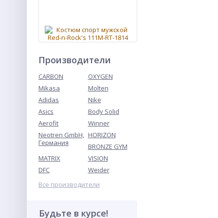
Производители
CARBON
OXYGEN
Mikasa
Molten
Костюм спорт мужской
Red-n-Rock's 111M-RT-1814
Adidas
Nike
темно-синий
Asics
Body Solid
Aerofit
Winner
Neotren GmbH,
HORIZON
Германия
BRONZE GYM
MATRIX
VISION
DFC
Weider
Все производители
Велосипедки спортивные
Будьте в курсе!
мужские