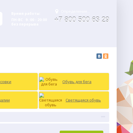
Определение...
Время работы:
+7 800 500 63 29
ПН-ВС 9.:00 - 20:00
без перерыва
ссовки
Обувь для бега
далии
Светящаяся обувь