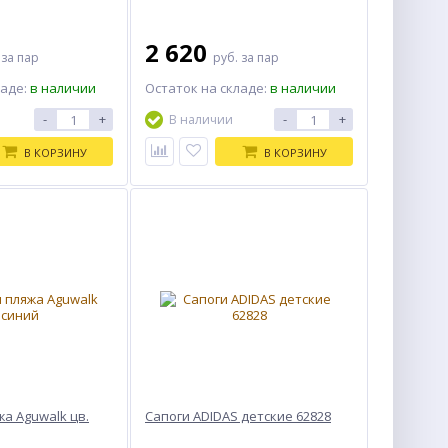
2 620
.
за пар
руб.
за пар
ладе:
в наличии
Остаток на складе:
в наличии
-
+
-
+
В наличии
В КОРЗИНУ
В КОРЗИНУ
жа Aguwalk цв.
Сапоги ADIDAS детские 62828