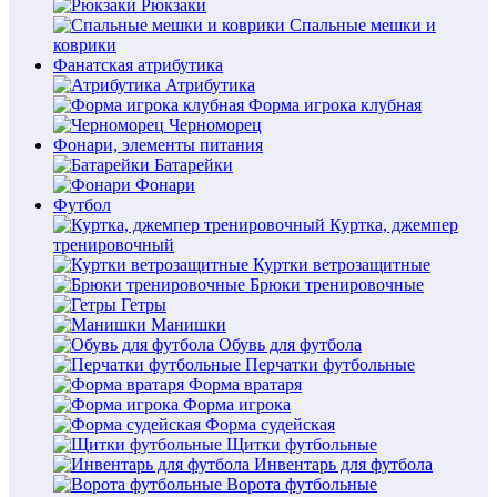
Рюкзаки
Спальные мешки и
коврики
Фанатская атрибутика
Атрибутика
Форма игрока клубная
Черноморец
Фонари, элементы питания
Батарейки
Фонари
Футбол
Куртка, джемпер
тренировочный
Куртки ветрозащитные
Брюки тренировочные
Гетры
Манишки
Обувь для футбола
Перчатки футбольные
Форма вратаря
Форма игрока
Форма судейская
Щитки футбольные
Инвентарь для футбола
Ворота футбольные