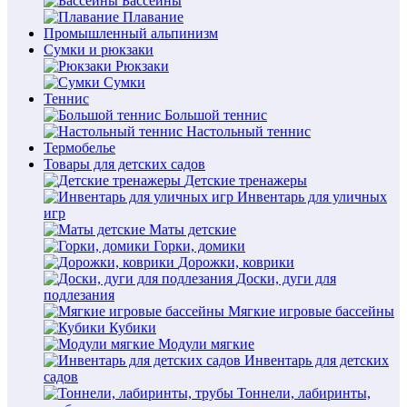
Бассейны
Плавание
Промышленный альпинизм
Сумки и рюкзаки
Рюкзаки
Сумки
Теннис
Большой теннис
Настольный теннис
Термобелье
Товары для детских садов
Детские тренажеры
Инвентарь для уличных
игр
Маты детские
Горки, домики
Дорожки, коврики
Доски, дуги для
подлезания
Мягкие игровые бассейны
Кубики
Модули мягкие
Инвентарь для детских
садов
Тоннели, лабиринты,