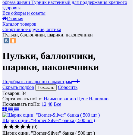
образа жизни
Турник настенный для поддержания крепкого
здоровья
Все обзоры и советы
Главная
Каталог товаров
Спортивное оружие, оптика
Пульки, баллончики, шарики, наконечники
Пульки, баллончики,
шарики, наконечники
Подобрать товары по параметрам
Скрыть подбор
Сбросить
Показать
Товаров:
34
Сортировать по
По
:
Наименованию
Цене
Наличию
Показывать по
По
:
12
48
Все
Шарик оцин. "Borner-Silver" банка ( 500 шт )
(0)
Шарик оцин. "Borner-Silver" банка ( 500 шт )