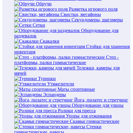
Обручи
Разметка игрового поля
Свистки, мегафоны
Секундомеры, шагомеры
Сетки
Оборудование для
раздевалок
Скакалки
Стойки для хранения
инвентаря
Степ -
платформы, палки гимнастические
Тележки, камеры для
мячей
Турники
Утяжелители
Маты спортивные
Эспандеры
Йога, пилатес и стретчинг
Оборудование для улицы
Ролики для пресса
Упоры для отжимания
Скамьи гимнастические
Стенки
гимнастические, навесы