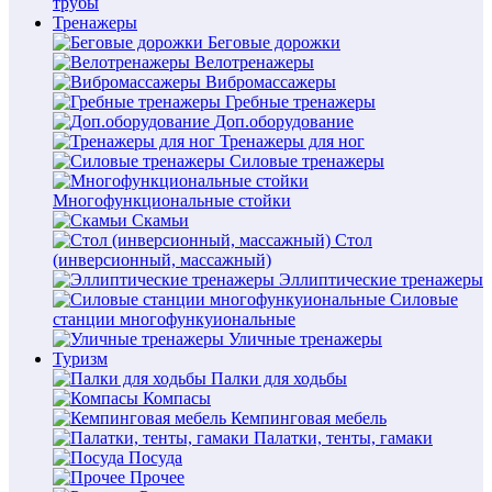
трубы
Тренажеры
Беговые дорожки
Велотренажеры
Вибромассажеры
Гребные тренажеры
Доп.оборудование
Тренажеры для ног
Силовые тренажеры
Многофункциональные стойки
Скамьи
Стол
(инверсионный, массажный)
Эллиптические тренажеры
Силовые
станции многофункуиональные
Уличные тренажеры
Туризм
Палки для ходьбы
Компасы
Кемпинговая мебель
Палатки, тенты, гамаки
Посуда
Прочее