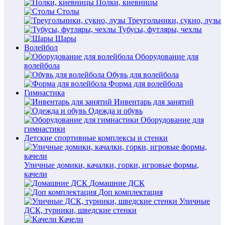
Полки, киевницы
Столы
Треугольники, сукно, лузы
Тубусы, футляры, чехлы
Шары
Волейбол
Оборудование для
волейбола
Обувь для волейбола
Форма для волейбола
Гимнастика
Инвентарь для занятий
Одежда и обувь
Оборудование для
гимнастики
Детские спортивные комплексы и стенки
Уличные домики, качалки, горки, игровые формы,
качели
Домашние ДСК
Доп комплектация
Уличные
ДСК, турники, шведские стенки
Качели