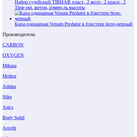
Набор судейский TIBHAR пласт., 2 желт., 2 красн., 2
Time out, жетон, измер-ль высоты
Капа одинарная Venum Predator в блистере бело-черный
Производители
CARBON
OXYGEN
Mikasa
Molten
Adidas
Nike
Asics
Body Solid
Aerofit