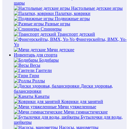
шары
Настольные детские игры
Палатки, коврики
Подвижные игры
Разные игры
Спиннеры
Транспорт детский
Фингерскейты, BMX, Yo-
Yo
Мячи детские
Инвентарь для спорта
Бодибары
Весы
Гантели
Гири
Роллы
Диски здоровья,
балансировки
Канаты
Коврики для занятий
Мячи утяжеленные
Мячи гимнастические
Бутылочки для воды,
шейкеры
Насосы, манометры