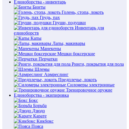
Единоборства - инвентарь
Бинты
Голень, стопа, локоть
Грудь, пах
Груши, подушки
Инвентарь для
единоборств
Капы
Лапы, макивары
Манекены
Мешки боксерские
Перчатки
Ринги, покрытия для пола
Шлемы
Армреслинг
Предплечье, локоть
Силомеры электронные
Тренировочное оружие
Единоборства - экипировка
Бокс
Борьба
Дзюдо
Карате
Кикбокс
Пояса