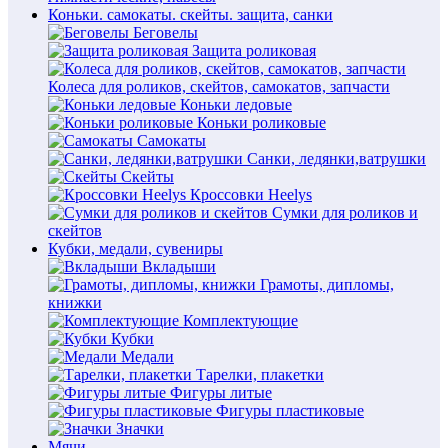
Коньки. самокаты. скейты. защита, санки
Беговелы
Защита роликовая
Колеса для роликов, скейтов, самокатов, запчасти
Коньки ледовые
Коньки роликовые
Самокаты
Санки, ледянки,ватрушки
Скейты
Кроссовки Heelys
Сумки для роликов и
скейтов
Кубки, медали, сувениры
Вкладыши
Грамоты, дипломы,
книжки
Комплектующие
Кубки
Медали
Тарелки, плакетки
Фигуры литые
Фигуры пластиковые
Значки
Мячи