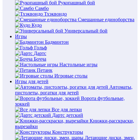
Рукопашный бой
Самбо
Тхэквондо
Смешанные единоборства
Кудо
Универсальный бой
Игры
Бадминтон
Гольф
Дартс
Бочча
Настольные игры
Петанк
Игровые столы
Игры для детей
Автоматы,
пистолеты, рогатки для детей
Ворота футбольные,
хоккей
Все для лепки
Дартс детский
Книжки-расскраски,
вырезайки
Конструкторы
Летающие диски, змеи,