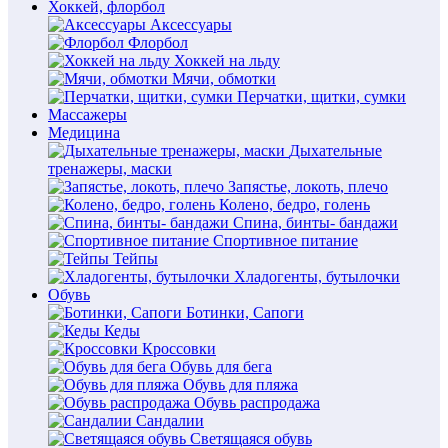
Хоккей, флорбол
Аксессуары
Флорбол
Хоккей на льду
Мячи, обмотки
Перчатки, щитки, сумки
Массажеры
Медицина
Дыхательные
тренажеры, маски
Запястье, локоть, плечо
Колено, бедро, голень
Спина, бинты- бандажи
Спортивное питание
Тейпы
Хладогенты, бутылочки
Обувь
Ботинки, Сапоги
Кеды
Кроссовки
Обувь для бега
Обувь для пляжа
Обувь распродажа
Сандалии
Светящаяся обувь