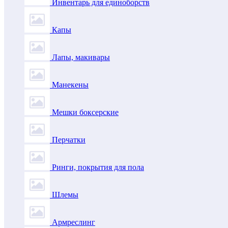
Инвентарь для единоборств
Капы
Лапы, макивары
Манекены
Мешки боксерские
Перчатки
Ринги, покрытия для пола
Шлемы
Армреслинг