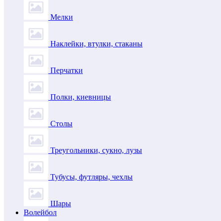
Мелки
Наклейки, втулки, стаканы
Перчатки
Полки, киевницы
Столы
Треугольники, сукно, лузы
Тубусы, футляры, чехлы
Шары
Волейбол