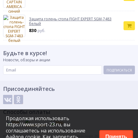
Защита голень-стопа FIGHT EXPERT SGM-7483
белый
830
руб.
Будьте в курсе!
Новости, обзоры и акции
ПОДПИСАТЬСЯ
Присоединяйтесь
Способы оплаты
Продолжая использовать
https://www.sport-23.ru, вы
соглашаетесь на использование
файлов cookie. Как запретить
© Интернет-магазин спортивных товаров Евроспорт, 2015
Принять