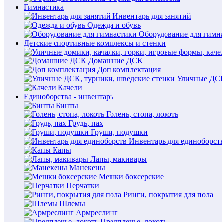
Гимнастика
Инвентарь для занятий
Одежда и обувь
Оборудование для гимн
Детские спортивные комплексы и стенки
Домашние ДСК
Доп комплектация
Уличные ДСК
Качели
Единоборства - инвентарь
Бинты
Голень, стопа, локоть
Грудь, пах
Груши, подушки
Инвентарь для единоборст
Капы
Лапы, макивары
Манекены
Мешки боксерские
Перчатки
Ринги, покрытия для пола
Шлемы
Армреслинг
Предплечье, локоть