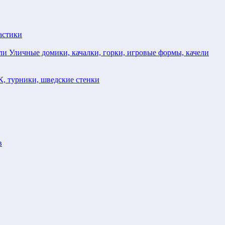
астики
Уличные домики, качалки, горки, игровые формы, качели
, турники, шведские стенки
в