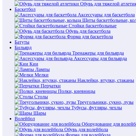
Обувь для тяжелой атлети
Баскетбол
Аксессуары для баскетбола
Щиты баскетбольные, ко
Стойки баскетбольные
Обувь для баскетбола
Форма для баскетбола
Батуты
Бильярд
Тренажеры для бильярда
Аксессуары для бильярда
Кии
Лампы
Мелки
Наклейки, втулки, стаканы
Перчатки
Полки, киевницы
Столы
Треугольники, сукно, лузы
Тубусы, футляры, чехлы
Шары
Волейбол
Оборудование для волейб
Обувь для волейбола
Форма для волейбола