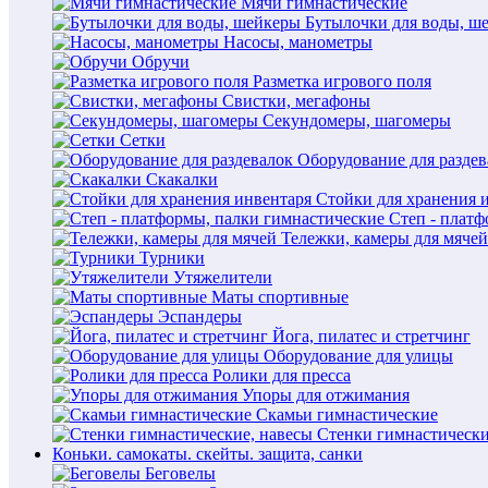
Мячи гимнастические
Бутылочки для воды, ш
Насосы, манометры
Обручи
Разметка игрового поля
Свистки, мегафоны
Секундомеры, шагомеры
Сетки
Оборудование для раздев
Скакалки
Стойки для хранения 
Степ - плат
Тележки, камеры для мячей
Турники
Утяжелители
Маты спортивные
Эспандеры
Йога, пилатес и стретчинг
Оборудование для улицы
Ролики для пресса
Упоры для отжимания
Скамьи гимнастические
Стенки гимнастически
Коньки. самокаты. скейты. защита, санки
Беговелы