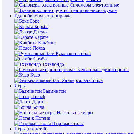
Силомеры электронные
Тренировочное оружие
Единоборства - экипировка
Бокс
Борьба
Дзюдо
Карате
Кикбокс
Пояса
Рукопашный бой
Самбо
Тхэквондо
Смешанные единоборства
Кудо
Универсальный бой
Игры
Бадминтон
Гольф
Дартс
Бочча
Настольные игры
Петанк
Игровые столы
Игры для детей