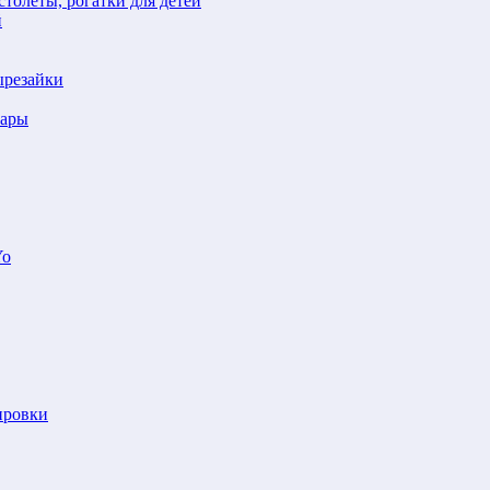
толеты, рогатки для детей
й
ырезайки
шары
Yo
ировки