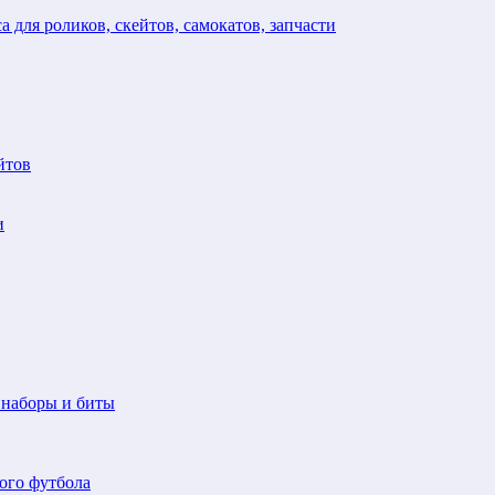
а для роликов, скейтов, самокатов, запчасти
йтов
и
 наборы и биты
ого футбола