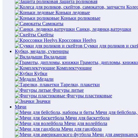
Защита роликовая
Колес
Коньки ледовые
Коньки роликовые
Самокаты
Санки, ледянки,ватрушки
Скейты
Кроссовки Heelys
Сумки для роликов и ске
Кубки, медали, сувениры
Вкладыши
Грамоты, дипломы, книжк
Комплектующие
Кубки
Медали
Тарелки, плакетки
Фигуры литые
Фигуры пластиковые
Значки
Мячи
Мячи для бейсбола,
Мячи для баскетбола
Мячи для волейбола
Мячи для гандбола
Мячи для американск