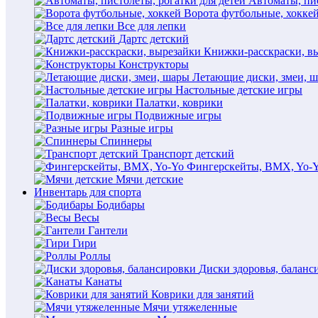
Автоматы, пис
Ворота футбольные, хокке
Все для лепки
Дартс детский
Книжки-расскраски, в
Конструкторы
Летающие диски, змеи, 
Настольные детские игры
Палатки, коврики
Подвижные игры
Разные игры
Спиннеры
Транспорт детский
Фингерскейты, BMX, Yo-
Мячи детские
Инвентарь для спорта
Бодибары
Весы
Гантели
Гири
Роллы
Диски здоровья, баланс
Канаты
Коврики для занятий
Мячи утяжеленные