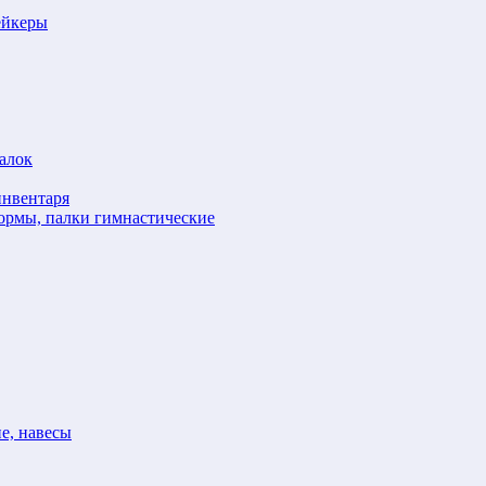
ейкеры
алок
инвентаря
формы, палки гимнастические
е, навесы