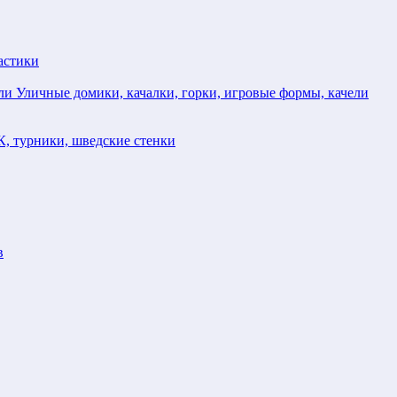
астики
Уличные домики, качалки, горки, игровые формы, качели
, турники, шведские стенки
в