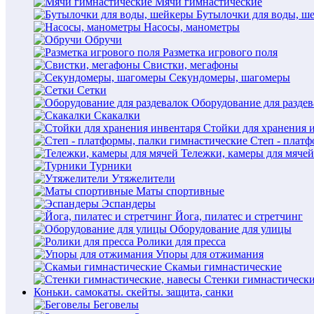
Мячи гимнастические
Бутылочки для воды, ш
Насосы, манометры
Обручи
Разметка игрового поля
Свистки, мегафоны
Секундомеры, шагомеры
Сетки
Оборудование для раздев
Скакалки
Стойки для хранения 
Степ - плат
Тележки, камеры для мячей
Турники
Утяжелители
Маты спортивные
Эспандеры
Йога, пилатес и стретчинг
Оборудование для улицы
Ролики для пресса
Упоры для отжимания
Скамьи гимнастические
Стенки гимнастически
Коньки. самокаты. скейты. защита, санки
Беговелы