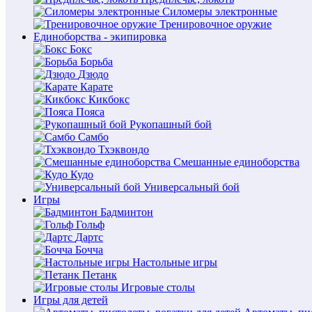
Силомеры электронные
Тренировочное оружие
Единоборства - экипировка
Бокс
Борьба
Дзюдо
Карате
Кикбокс
Пояса
Рукопашный бой
Самбо
Тхэквондо
Смешанные единоборства
Кудо
Универсальный бой
Игры
Бадминтон
Гольф
Дартс
Бочча
Настольные игры
Петанк
Игровые столы
Игры для детей