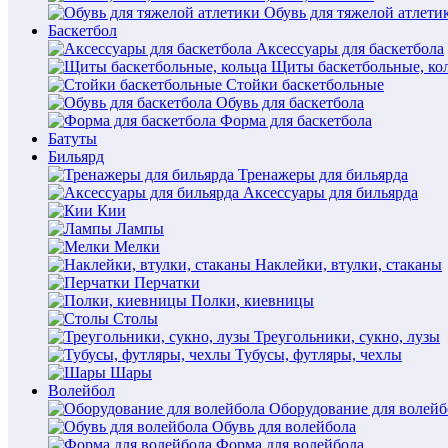
Обувь для тяжелой атлети
Баскетбол
Аксессуары для баскетбола
Щиты баскетбольные, ко
Стойки баскетбольные
Обувь для баскетбола
Форма для баскетбола
Батуты
Бильярд
Тренажеры для бильярда
Аксессуары для бильярда
Кии
Лампы
Мелки
Наклейки, втулки, стаканы
Перчатки
Полки, киевницы
Столы
Треугольники, сукно, лузы
Тубусы, футляры, чехлы
Шары
Волейбол
Оборудование для волейб
Обувь для волейбола
Форма для волейбола