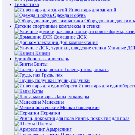
Гимнастика
Инвентарь для занятий
Одежда и обувь
Оборудование для гимн
Детские спортивные комплексы и стенки
Домашние ДСК
Доп комплектация
Уличные ДСК
Качели
Единоборства - инвентарь
Бинты
Голень, стопа, локоть
Грудь, пах
Груши, подушки
Инвентарь для единоборст
Капы
Лапы, макивары
Манекены
Мешки боксерские
Перчатки
Ринги, покрытия для пола
Шлемы
Армреслинг
Предплечье, локоть