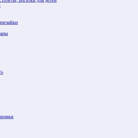
толеты, рогатки для детей
й
ырезайки
шары
Yo
ировки