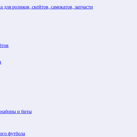
а для роликов, скейтов, самокатов, запчасти
йтов
и
 наборы и биты
ого футбола