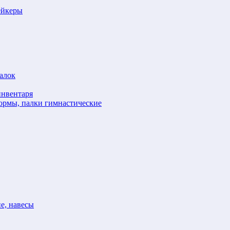
ейкеры
алок
инвентаря
формы, палки гимнастические
е, навесы