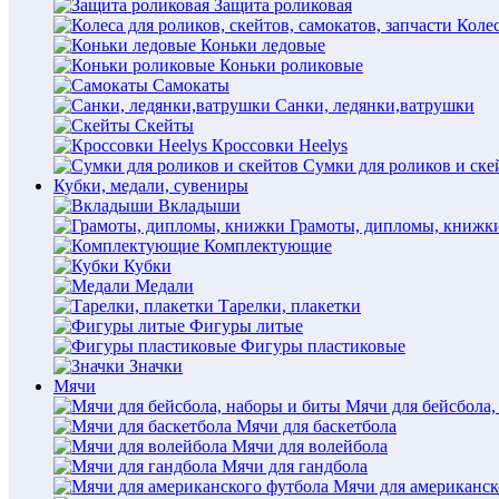
Защита роликовая
Колес
Коньки ледовые
Коньки роликовые
Самокаты
Санки, ледянки,ватрушки
Скейты
Кроссовки Heelys
Сумки для роликов и ске
Кубки, медали, сувениры
Вкладыши
Грамоты, дипломы, книжк
Комплектующие
Кубки
Медали
Тарелки, плакетки
Фигуры литые
Фигуры пластиковые
Значки
Мячи
Мячи для бейсбола,
Мячи для баскетбола
Мячи для волейбола
Мячи для гандбола
Мячи для американск