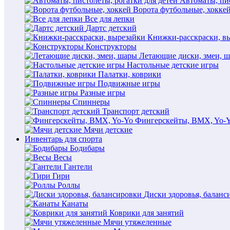
Автоматы, пис
Ворота футбольные, хокке
Все для лепки
Дартс детский
Книжки-расскраски, в
Конструкторы
Летающие диски, змеи, 
Настольные детские игры
Палатки, коврики
Подвижные игры
Разные игры
Спиннеры
Транспорт детский
Фингерскейты, BMX, Yo-
Мячи детские
Инвентарь для спорта
Бодибары
Весы
Гантели
Гири
Роллы
Диски здоровья, баланс
Канаты
Коврики для занятий
Мячи утяжеленные