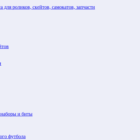
а для роликов, скейтов, самокатов, запчасти
йтов
и
 наборы и биты
ого футбола