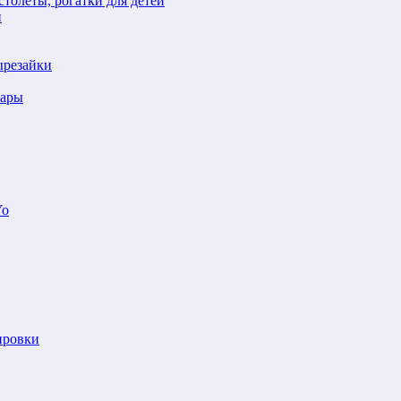
толеты, рогатки для детей
й
ырезайки
шары
Yo
ировки