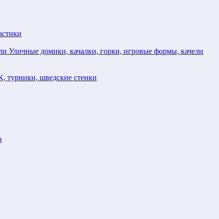
астики
Уличные домики, качалки, горки, игровые формы, качели
, турники, шведские стенки
в