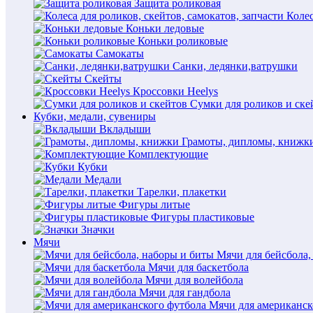
Защита роликовая
Колес
Коньки ледовые
Коньки роликовые
Самокаты
Санки, ледянки,ватрушки
Скейты
Кроссовки Heelys
Сумки для роликов и ске
Кубки, медали, сувениры
Вкладыши
Грамоты, дипломы, книжк
Комплектующие
Кубки
Медали
Тарелки, плакетки
Фигуры литые
Фигуры пластиковые
Значки
Мячи
Мячи для бейсбола,
Мячи для баскетбола
Мячи для волейбола
Мячи для гандбола
Мячи для американск