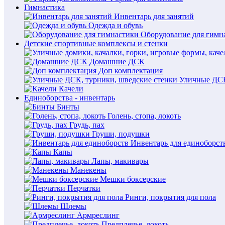
Гимнастика
Инвентарь для занятий
Одежда и обувь
Оборудование для гимн
Детские спортивные комплексы и стенки
Домашние ДСК
Доп комплектация
Уличные ДСК
Качели
Единоборства - инвентарь
Бинты
Голень, стопа, локоть
Грудь, пах
Груши, подушки
Инвентарь для единоборст
Капы
Лапы, макивары
Манекены
Мешки боксерские
Перчатки
Ринги, покрытия для пола
Шлемы
Армреслинг
Предплечье, локоть