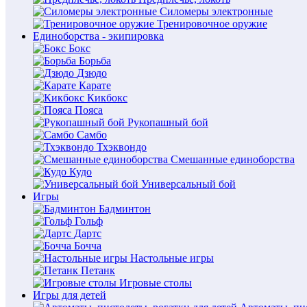
Силомеры электронные
Тренировочное оружие
Единоборства - экипировка
Бокс
Борьба
Дзюдо
Карате
Кикбокс
Пояса
Рукопашный бой
Самбо
Тхэквондо
Смешанные единоборства
Кудо
Универсальный бой
Игры
Бадминтон
Гольф
Дартс
Бочча
Настольные игры
Петанк
Игровые столы
Игры для детей