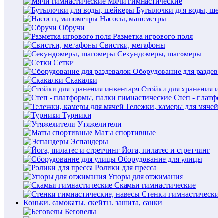
Мячи гимнастические
Бутылочки для воды, ш
Насосы, манометры
Обручи
Разметка игрового поля
Свистки, мегафоны
Секундомеры, шагомеры
Сетки
Оборудование для раздев
Скакалки
Стойки для хранения 
Степ - плат
Тележки, камеры для мячей
Турники
Утяжелители
Маты спортивные
Эспандеры
Йога, пилатес и стретчинг
Оборудование для улицы
Ролики для пресса
Упоры для отжимания
Скамьи гимнастические
Стенки гимнастически
Коньки. самокаты. скейты. защита, санки
Беговелы