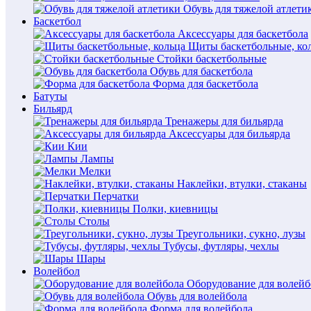
Обувь для тяжелой атлети
Баскетбол
Аксессуары для баскетбола
Щиты баскетбольные, ко
Стойки баскетбольные
Обувь для баскетбола
Форма для баскетбола
Батуты
Бильярд
Тренажеры для бильярда
Аксессуары для бильярда
Кии
Лампы
Мелки
Наклейки, втулки, стаканы
Перчатки
Полки, киевницы
Столы
Треугольники, сукно, лузы
Тубусы, футляры, чехлы
Шары
Волейбол
Оборудование для волейб
Обувь для волейбола
Форма для волейбола