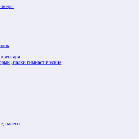
ейкеры
алок
инвентаря
формы, палки гимнастические
е, навесы