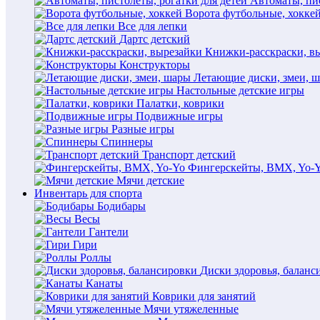
Автоматы, пис
Ворота футбольные, хокке
Все для лепки
Дартс детский
Книжки-расскраски, в
Конструкторы
Летающие диски, змеи, 
Настольные детские игры
Палатки, коврики
Подвижные игры
Разные игры
Спиннеры
Транспорт детский
Фингерскейты, BMX, Yo-
Мячи детские
Инвентарь для спорта
Бодибары
Весы
Гантели
Гири
Роллы
Диски здоровья, баланс
Канаты
Коврики для занятий
Мячи утяжеленные