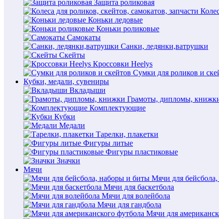
Защита роликовая
Колес
Коньки ледовые
Коньки роликовые
Самокаты
Санки, ледянки,ватрушки
Скейты
Кроссовки Heelys
Сумки для роликов и ске
Кубки, медали, сувениры
Вкладыши
Грамоты, дипломы, книжк
Комплектующие
Кубки
Медали
Тарелки, плакетки
Фигуры литые
Фигуры пластиковые
Значки
Мячи
Мячи для бейсбола,
Мячи для баскетбола
Мячи для волейбола
Мячи для гандбола
Мячи для американск