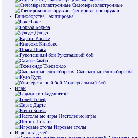
Силомеры электронные
Тренировочное оружие
Единоборства - экипировка
Бокс
Борьба
Дзюдо
Карате
Кикбокс
Пояса
Рукопашный бой
Самбо
Тхэквондо
Смешанные единоборства
Кудо
Универсальный бой
Игры
Бадминтон
Гольф
Дартс
Бочча
Настольные игры
Петанк
Игровые столы
Игры для детей