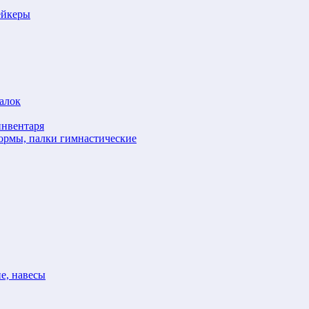
ейкеры
алок
инвентаря
формы, палки гимнастические
е, навесы