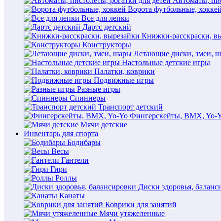
Автоматы, пис
Ворота футбольные, хокке
Все для лепки
Дартс детский
Книжки-расскраски, в
Конструкторы
Летающие диски, змеи, 
Настольные детские игры
Палатки, коврики
Подвижные игры
Разные игры
Спиннеры
Транспорт детский
Фингерскейты, BMX, Yo-
Мячи детские
Инвентарь для спорта
Бодибары
Весы
Гантели
Гири
Роллы
Диски здоровья, баланс
Канаты
Коврики для занятий
Мячи утяжеленные