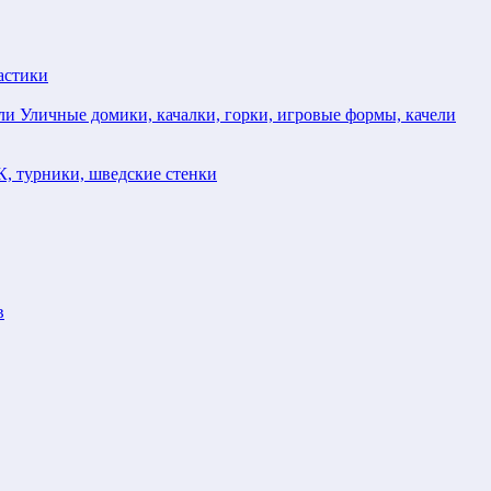
астики
Уличные домики, качалки, горки, игровые формы, качели
, турники, шведские стенки
в