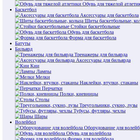
Обувь для тяжелой атлети
Баскетбол
Аксессуары для баскетбола
Щиты баскетбольные, ко
Стойки баскетбольные
Обувь для баскетбола
Форма для баскетбола
Батуты
Бильярд
Тренажеры для бильярда
Аксессуары для бильярда
Кии
Лампы
Мелки
Наклейки, втулки, стаканы
Перчатки
Полки, киевницы
Столы
Треугольники, сукно, лузы
Тубусы, футляры, чехлы
Шары
Волейбол
Оборудование для волейб
Обувь для волейбола
Форма для волейбола