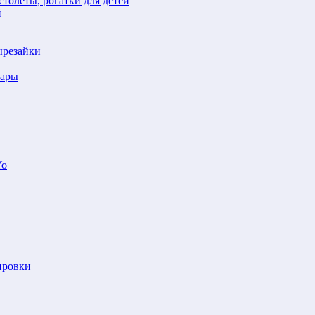
толеты, рогатки для детей
й
ырезайки
шары
Yo
ировки