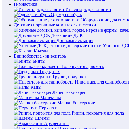
Гимнастика
Инвентарь для занятий
Одежда и обувь
Оборудование для гимн
Детские спортивные комплексы и стенки
Домашние ДСК
Доп комплектация
Уличные ДСК
Качели
Единоборства - инвентарь
Бинты
Голень, стопа, локоть
Грудь, пах
Груши, подушки
Инвентарь для единоборст
Капы
Лапы, макивары
Манекены
Мешки боксерские
Перчатки
Ринги, покрытия для пола
Шлемы
Армреслинг
Предплечье, локоть