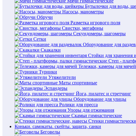
Мячи гимнастические
Бутылочки для воды, ш
Насосы, манометры
Обручи
Разметка игрового поля
Свистки, мегафоны
Секундомеры, шагомеры
Сетки
Оборудование для раздев
Скакалки
Стойки для хранения 
Степ - плат
Тележки, камеры для мячей
Турники
Утяжелители
Маты спортивные
Эспандеры
Йога, пилатес и стретчинг
Оборудование для улицы
Ролики для пресса
Упоры для отжимания
Скамьи гимнастические
Стенки гимнастически
Коньки. самокаты. скейты. защита, санки
Беговелы