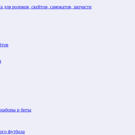
а для роликов, скейтов, самокатов, запчасти
йтов
и
 наборы и биты
ого футбола