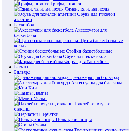
Грифы, штанги
Лямки, тяги, магнезия
Обувь для тяжелой
атлетики
Баскетбол
Аксессуары для
баскетбола
Щиты баскетбольные,
кольца
Стойки баскетбольные
Обувь для баскетбола
Форма для баскетбола
Батуты
Бильярд
Тренажеры для бильярда
Аксессуары для бильярда
Кии
Лампы
Мелки
Наклейки, втулки,
стаканы
Перчатки
Полки, киевницы
Столы
Треугольники, сукно, лузы