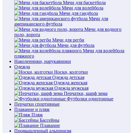
Мячи для баскетбола
Мячи для волейбола
Мячи для гандбола
Мячи для
американского футбола
Мячи для водного
поло, ворота
Мячи для регби
Мячи для футбола
Мячи для волейбола
пляжного
Наколенники, нарукавники
Одежда
Носки, колготки
Одежда детская
Одежда женская
Одежда мужская
Перчатки, шарф зима
Футболки однотонные
Перчатки спортивные
Плавание и пляж
Пляж
Бассейны
Плавание
Промышленный альпинизм