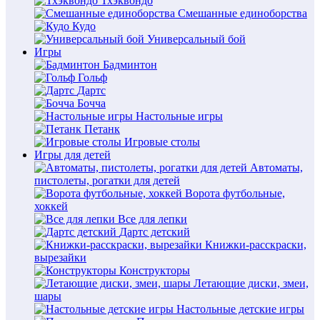
Тхэквондо
Смешанные единоборства
Кудо
Универсальный бой
Игры
Бадминтон
Гольф
Дартс
Бочча
Настольные игры
Петанк
Игровые столы
Игры для детей
Автоматы,
пистолеты, рогатки для детей
Ворота футбольные,
хоккей
Все для лепки
Дартс детский
Книжки-расскраски,
вырезайки
Конструкторы
Летающие диски, змеи,
шары
Настольные детские игры