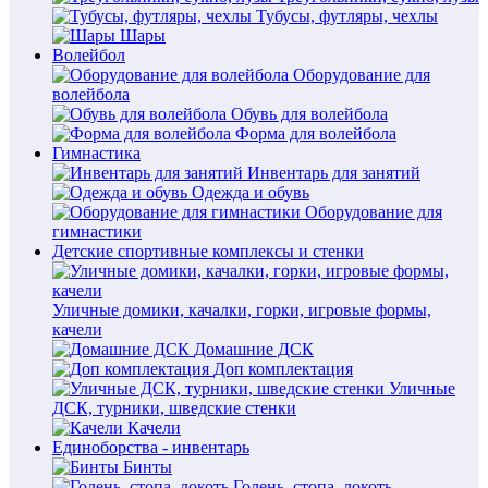
Тубусы, футляры, чехлы
Шары
Волейбол
Оборудование для
волейбола
Обувь для волейбола
Форма для волейбола
Гимнастика
Инвентарь для занятий
Одежда и обувь
Оборудование для
гимнастики
Детские спортивные комплексы и стенки
Уличные домики, качалки, горки, игровые формы,
качели
Домашние ДСК
Доп комплектация
Уличные
ДСК, турники, шведские стенки
Качели
Единоборства - инвентарь
Бинты
Голень, стопа, локоть