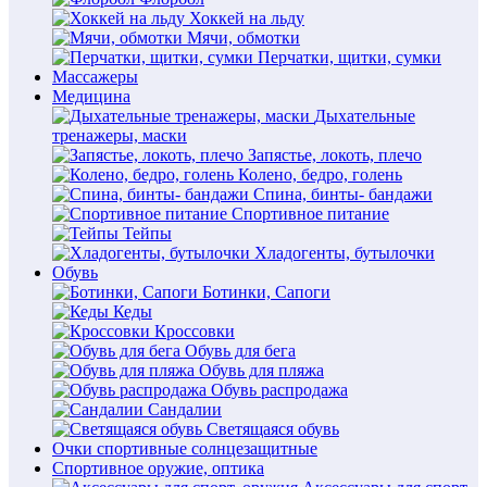
Хоккей на льду
Мячи, обмотки
Перчатки, щитки, сумки
Массажеры
Медицина
Дыхательные
тренажеры, маски
Запястье, локоть, плечо
Колено, бедро, голень
Спина, бинты- бандажи
Спортивное питание
Тейпы
Хладогенты, бутылочки
Обувь
Ботинки, Сапоги
Кеды
Кроссовки
Обувь для бега
Обувь для пляжа
Обувь распродажа
Сандалии
Светящаяся обувь
Очки спортивные солнцезащитные
Спортивное оружие, оптика