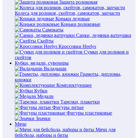
Защита роликовая
Колеса для роликов, скейтов, самокатов, запчасти
Коньки ледовые
Коньки роликовые
Самокаты
Санки, ледянки,ватрушки
Скейты
Кроссовки Heelys
Сумки для роликов и
скейтов
Кубки, медали, сувениры
Вкладыши
Грамоты, дипломы,
книжки
Комплектующие
Кубки
Медали
Тарелки, плакетки
Фигуры литые
Фигуры пластиковые
Значки
Мячи
Мячи для
бейсбола, наборы и биты