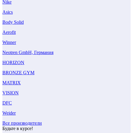
Nike
Asics
Body Solid
Aerofit
Winner
Neotren GmbH, Германия
HORIZON
BRONZE GYM
MATRIX
VISION
DFC
Weider
Все производители
Будьте в курсе!