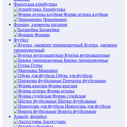
Фанатская атрибутика
Атрибутика
Форма игрока клубная
Черноморец
Фонари, элементы питания
Батарейки
Фонари
Футбол
Куртка, джемпер
тренировочный
Куртки ветрозащитные
Брюки тренировочные
Гетры
Манишки
Обувь для футбола
Перчатки футбольные
Форма вратаря
Форма игрока
Форма судейская
Щитки футбольные
Инвентарь для футбола
Ворота футбольные
Хоккей, флорбол
Аксессуары
Флорбол