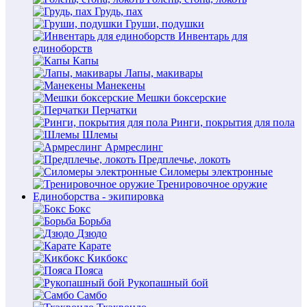
Грудь, пах
Груши, подушки
Инвентарь для
единоборств
Капы
Лапы, макивары
Манекены
Мешки боксерские
Перчатки
Ринги, покрытия для пола
Шлемы
Армреслинг
Предплечье, локоть
Силомеры электронные
Тренировочное оружие
Единоборства - экипировка
Бокс
Борьба
Дзюдо
Карате
Кикбокс
Пояса
Рукопашный бой
Самбо