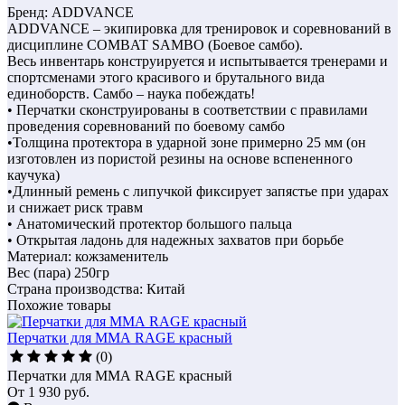
Бренд: ADDVANCE
ADDVANCE – экипировка для тренировок и соревнований в
дисциплине COMBAT SAMBO (Боевое самбо).
Весь инвентарь конструируется и испытывается тренерами и
спортсменами этого красивого и брутального вида
единоборств. Самбо – наука побеждать!
• Перчатки сконструированы в соответствии с правилами
проведения соревнований по боевому самбо
•Толщина протектора в ударной зоне примерно 25 мм (он
изготовлен из пористой резины на основе вспененного
каучука)
•Длинный ремень с липучкой фиксирует запястье при ударах
и снижает риск травм
• Анатомический протектор большого пальца
• Открытая ладонь для надежных захватов при борьбе
Материал: кожзаменитель
Вес (пара) 250гр
Страна производства: Китай
Похожие товары
Перчатки для ММА RAGE красный
(0)
Перчатки для ММА RAGE красный
От
1 930
руб.