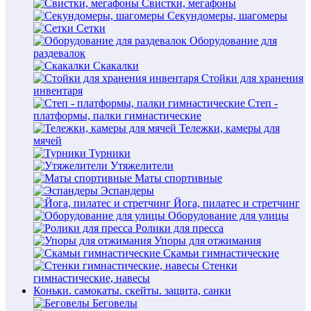
Свистки, мегафоны
Секундомеры, шагомеры
Сетки
Оборудование для
раздевалок
Скакалки
Стойки для хранения
инвентаря
Степ -
платформы, палки гимнастические
Тележки, камеры для
мячей
Турники
Утяжелители
Маты спортивные
Эспандеры
Йога, пилатес и стретчинг
Оборудование для улицы
Ролики для пресса
Упоры для отжимания
Скамьи гимнастические
Стенки
гимнастические, навесы
Коньки. самокаты. скейты. защита, санки
Беговелы