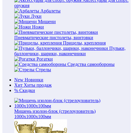
Аксессуары для спорт.
оружия
Арбалеты
Луки
Мишени
Ножи
Пневматические пистолеты, винтовки
Прицелы, крепления
Пульки,
баллончики, шарики, наконечники
Рогатки
Средства самообороны
Стрелы
New
Новинки
Хит
Хиты продаж
%
Скидки
Мишень изолон-блок (стрелоуловитель)
1000х1000х100мм