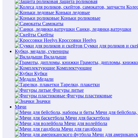
Защита роликовая
Колес
Коньки ледовые
Коньки роликовые
Самокаты
Санки, ледянки,ватрушки
Скейты
Кроссовки Heelys
Сумки для роликов и ске
Кубки, медали, сувениры
Вкладыши
Грамоты, дипломы, книжк
Комплектующие
Кубки
Медали
Тарелки, плакетки
Фигуры литые
Фигуры пластиковые
Значки
Мячи
Мячи для бейсбола,
Мячи для баскетбола
Мячи для волейбола
Мячи для гандбола
Мячи для американск