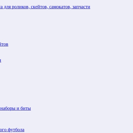
а для роликов, скейтов, самокатов, запчасти
йтов
и
 наборы и биты
ого футбола