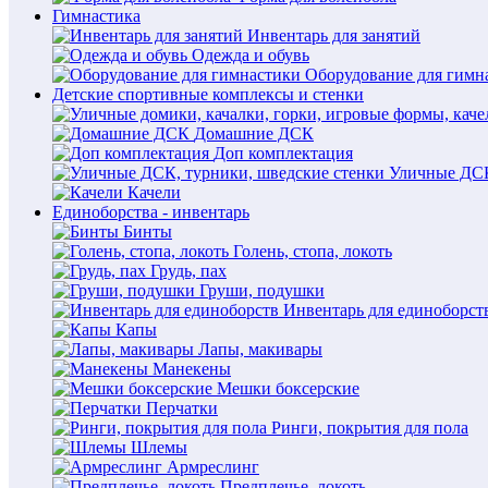
Гимнастика
Инвентарь для занятий
Одежда и обувь
Оборудование для гимн
Детские спортивные комплексы и стенки
Домашние ДСК
Доп комплектация
Уличные ДСК
Качели
Единоборства - инвентарь
Бинты
Голень, стопа, локоть
Грудь, пах
Груши, подушки
Инвентарь для единоборст
Капы
Лапы, макивары
Манекены
Мешки боксерские
Перчатки
Ринги, покрытия для пола
Шлемы
Армреслинг
Предплечье, локоть