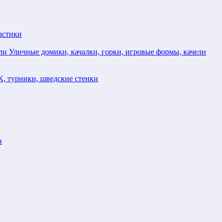
астики
Уличные домики, качалки, горки, игровые формы, качели
, турники, шведские стенки
в