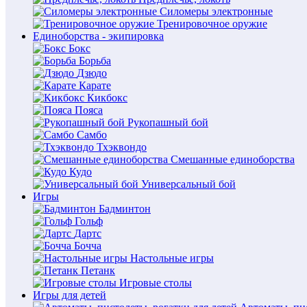
Силомеры электронные
Тренировочное оружие
Единоборства - экипировка
Бокс
Борьба
Дзюдо
Карате
Кикбокс
Пояса
Рукопашный бой
Самбо
Тхэквондо
Смешанные единоборства
Кудо
Универсальный бой
Игры
Бадминтон
Гольф
Дартс
Бочча
Настольные игры
Петанк
Игровые столы
Игры для детей