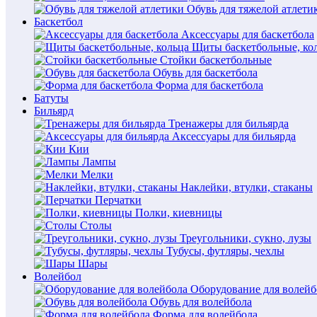
Обувь для тяжелой атлети
Баскетбол
Аксессуары для баскетбола
Щиты баскетбольные, ко
Стойки баскетбольные
Обувь для баскетбола
Форма для баскетбола
Батуты
Бильярд
Тренажеры для бильярда
Аксессуары для бильярда
Кии
Лампы
Мелки
Наклейки, втулки, стаканы
Перчатки
Полки, киевницы
Столы
Треугольники, сукно, лузы
Тубусы, футляры, чехлы
Шары
Волейбол
Оборудование для волейб
Обувь для волейбола
Форма для волейбола