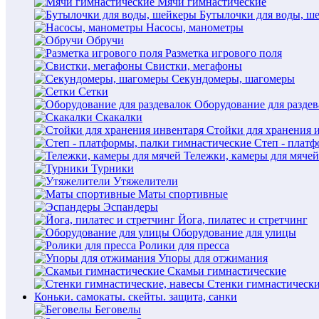
Мячи гимнастические
Бутылочки для воды, ш
Насосы, манометры
Обручи
Разметка игрового поля
Свистки, мегафоны
Секундомеры, шагомеры
Сетки
Оборудование для раздев
Скакалки
Стойки для хранения 
Степ - плат
Тележки, камеры для мячей
Турники
Утяжелители
Маты спортивные
Эспандеры
Йога, пилатес и стретчинг
Оборудование для улицы
Ролики для пресса
Упоры для отжимания
Скамьи гимнастические
Стенки гимнастически
Коньки. самокаты. скейты. защита, санки
Беговелы