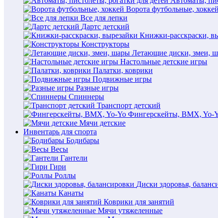
Автоматы, пис
Ворота футбольные, хокке
Все для лепки
Дартс детский
Книжки-расскраски, в
Конструкторы
Летающие диски, змеи, 
Настольные детские игры
Палатки, коврики
Подвижные игры
Разные игры
Спиннеры
Транспорт детский
Фингерскейты, BMX, Yo-
Мячи детские
Инвентарь для спорта
Бодибары
Весы
Гантели
Гири
Роллы
Диски здоровья, баланс
Канаты
Коврики для занятий
Мячи утяжеленные