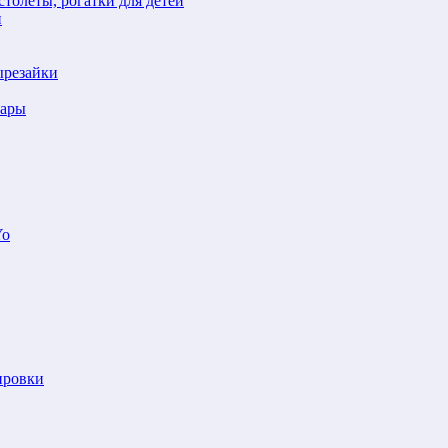
толеты, рогатки для детей
й
ырезайки
шары
Yo
ировки