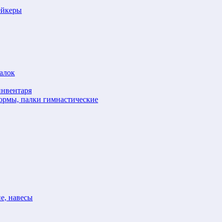
ейкеры
алок
инвентаря
формы, палки гимнастические
е, навесы