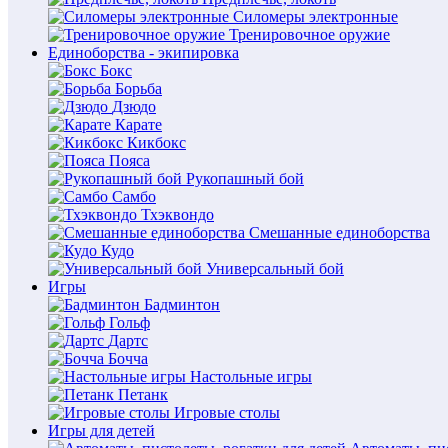
Силомеры электронные
Тренировочное оружие
Единоборства - экипировка
Бокс
Борьба
Дзюдо
Карате
Кикбокс
Пояса
Рукопашный бой
Самбо
Тхэквондо
Смешанные единоборства
Кудо
Универсальный бой
Игры
Бадминтон
Гольф
Дартс
Бочча
Настольные игры
Петанк
Игровые столы
Игры для детей