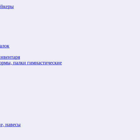
ейкеры
алок
инвентаря
формы, палки гимнастические
е, навесы