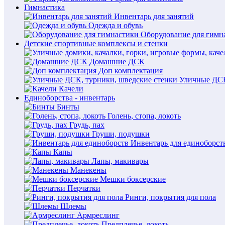
Гимнастика
Инвентарь для занятий
Одежда и обувь
Оборудование для гимн
Детские спортивные комплексы и стенки
Домашние ДСК
Доп комплектация
Уличные ДСК
Качели
Единоборства - инвентарь
Бинты
Голень, стопа, локоть
Грудь, пах
Груши, подушки
Инвентарь для единоборст
Капы
Лапы, макивары
Манекены
Мешки боксерские
Перчатки
Ринги, покрытия для пола
Шлемы
Армреслинг
Предплечье, локоть