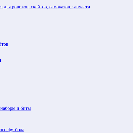
а для роликов, скейтов, самокатов, запчасти
йтов
и
 наборы и биты
ого футбола