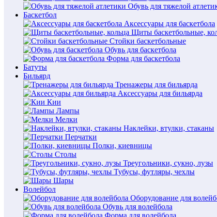
Обувь для тяжелой атлети
Баскетбол
Аксессуары для баскетбола
Щиты баскетбольные, ко
Стойки баскетбольные
Обувь для баскетбола
Форма для баскетбола
Батуты
Бильярд
Тренажеры для бильярда
Аксессуары для бильярда
Кии
Лампы
Мелки
Наклейки, втулки, стаканы
Перчатки
Полки, киевницы
Столы
Треугольники, сукно, лузы
Тубусы, футляры, чехлы
Шары
Волейбол
Оборудование для волейб
Обувь для волейбола
Форма для волейбола