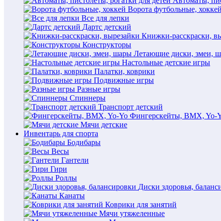
Автоматы, пис
Ворота футбольные, хокке
Все для лепки
Дартс детский
Книжки-расскраски, в
Конструкторы
Летающие диски, змеи, 
Настольные детские игры
Палатки, коврики
Подвижные игры
Разные игры
Спиннеры
Транспорт детский
Фингерскейты, BMX, Yo-
Мячи детские
Инвентарь для спорта
Бодибары
Весы
Гантели
Гири
Роллы
Диски здоровья, баланс
Канаты
Коврики для занятий
Мячи утяжеленные