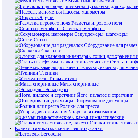
Мячи гимнастические
Бутылочки для воды, ш
Насосы, манометры
Обручи
Разметка игрового поля
Свистки, мегафоны
Секундомеры, шагомеры
Сетки
Оборудование для раздев
Скакалки
Стойки для хранения 
Степ - плат
Тележки, камеры для мячей
Турники
Утяжелители
Маты спортивные
Эспандеры
Йога, пилатес и стретчинг
Оборудование для улицы
Ролики для пресса
Упоры для отжимания
Скамьи гимнастические
Стенки гимнастически
Коньки. самокаты. скейты. защита, санки
Беговелы