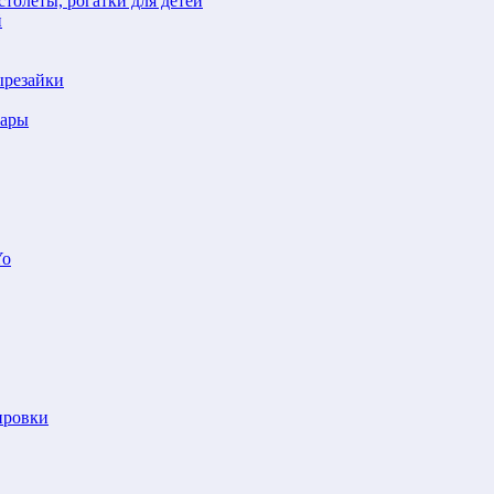
толеты, рогатки для детей
й
ырезайки
шары
Yo
ировки