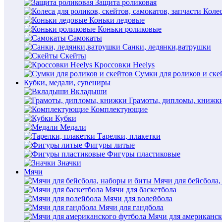
Защита роликовая
Колес
Коньки ледовые
Коньки роликовые
Самокаты
Санки, ледянки,ватрушки
Скейты
Кроссовки Heelys
Сумки для роликов и ске
Кубки, медали, сувениры
Вкладыши
Грамоты, дипломы, книжк
Комплектующие
Кубки
Медали
Тарелки, плакетки
Фигуры литые
Фигуры пластиковые
Значки
Мячи
Мячи для бейсбола,
Мячи для баскетбола
Мячи для волейбола
Мячи для гандбола
Мячи для американск