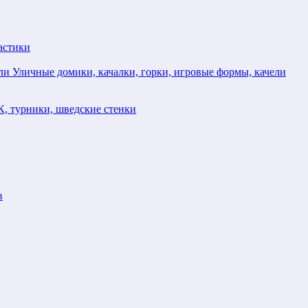
астики
Уличные домики, качалки, горки, игровые формы, качели
, турники, шведские стенки
в