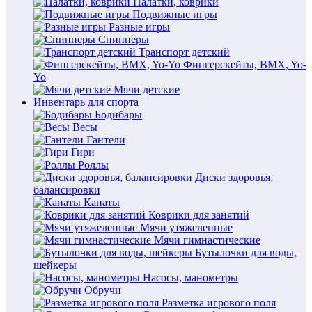
Палатки, коврики
Подвижные игры
Разные игры
Спиннеры
Транспорт детский
Фингерскейты, BMX, Yo-
Yo
Мячи детские
Инвентарь для спорта
Бодибары
Весы
Гантели
Гири
Роллы
Диски здоровья,
балансировки
Канаты
Коврики для занятий
Мячи утяжеленные
Мячи гимнастические
Бутылочки для воды,
шейкеры
Насосы, манометры
Обручи
Разметка игрового поля