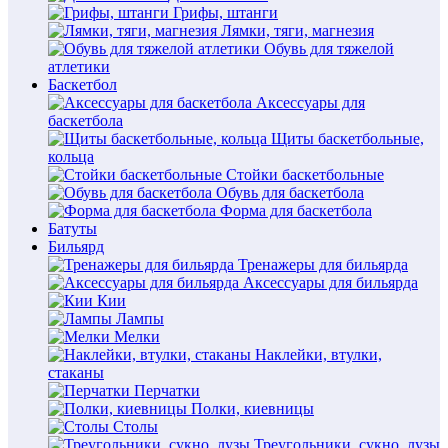
Грифы, штанги
Лямки, тяги, магнезия
Обувь для тяжелой
атлетики
Баскетбол
Аксессуары для
баскетбола
Щиты баскетбольные,
кольца
Стойки баскетбольные
Обувь для баскетбола
Форма для баскетбола
Батуты
Бильярд
Тренажеры для бильярда
Аксессуары для бильярда
Кии
Лампы
Мелки
Наклейки, втулки,
стаканы
Перчатки
Полки, киевницы
Столы
Треугольники, сукно, лузы