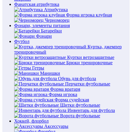
Фанатская атрибутика
Атрибутика
Форма игрока клубная
Черноморец
Фонари, элементы питания
Батарейки
Фонари
Футбол
Куртка, джемпер
тренировочный
Куртки ветрозащитные
Брюки тренировочные
Гетры
Манишки
Обувь для футбола
Перчатки футбольные
Форма вратаря
Форма игрока
Форма судейская
Щитки футбольные
Инвентарь для футбола
Ворота футбольные
Хоккей, флорбол
Аксессуары
Флорбол