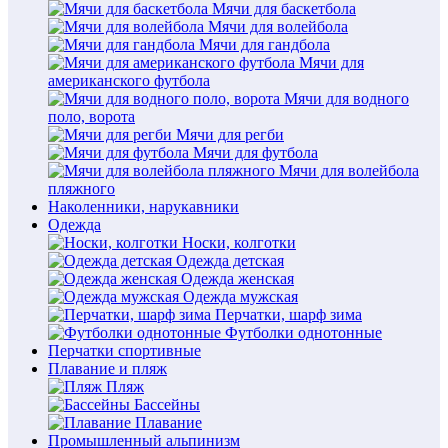
Мячи для баскетбола
Мячи для волейбола
Мячи для гандбола
Мячи для
американского футбола
Мячи для водного
поло, ворота
Мячи для регби
Мячи для футбола
Мячи для волейбола
пляжного
Наколенники, нарукавники
Одежда
Носки, колготки
Одежда детская
Одежда женская
Одежда мужская
Перчатки, шарф зима
Футболки однотонные
Перчатки спортивные
Плавание и пляж
Пляж
Бассейны
Плавание
Промышленный альпинизм