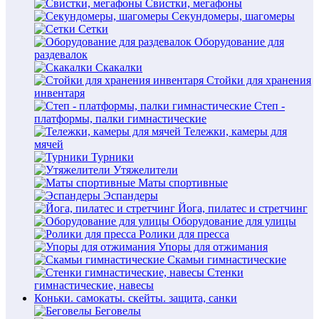
Свистки, мегафоны
Секундомеры, шагомеры
Сетки
Оборудование для
раздевалок
Скакалки
Стойки для хранения
инвентаря
Степ -
платформы, палки гимнастические
Тележки, камеры для
мячей
Турники
Утяжелители
Маты спортивные
Эспандеры
Йога, пилатес и стретчинг
Оборудование для улицы
Ролики для пресса
Упоры для отжимания
Скамьи гимнастические
Стенки
гимнастические, навесы
Коньки. самокаты. скейты. защита, санки
Беговелы