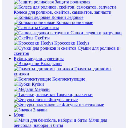
Защита роликовая
Колеса для роликов, скейтов, самокатов, запчасти
Коньки ледовые
Коньки роликовые
Самокаты
Санки, ледянки,ватрушки
Скейты
Кроссовки Heelys
Сумки для роликов и
скейтов
Кубки, медали, сувениры
Вкладыши
Грамоты, дипломы,
книжки
Комплектующие
Кубки
Медали
Тарелки, плакетки
Фигуры литые
Фигуры пластиковые
Значки
Мячи
Мячи для
бейсбола, наборы и биты