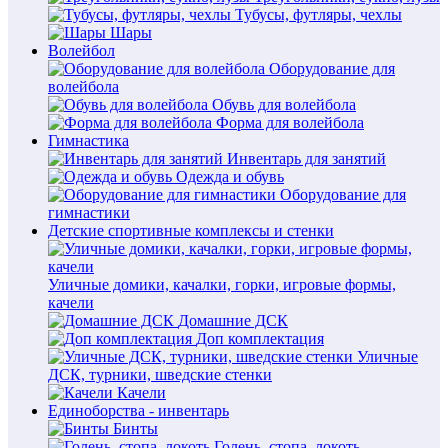
Тубусы, футляры, чехлы
Шары
Волейбол
Оборудование для
волейбола
Обувь для волейбола
Форма для волейбола
Гимнастика
Инвентарь для занятий
Одежда и обувь
Оборудование для
гимнастики
Детские спортивные комплексы и стенки
Уличные домики, качалки, горки, игровые формы,
качели
Домашние ДСК
Доп комплектация
Уличные
ДСК, турники, шведские стенки
Качели
Единоборства - инвентарь
Бинты
Голень, стопа, локоть