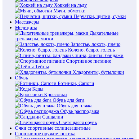
Хоккей на льду
Мячи, обмотки
Перчатки, щитки, сумки
Массажеры
Медицина
Дыхательные
тренажеры, маски
Запястье, локоть, плечо
Колено, бедро, голень
Спина, бинты- бандажи
Спортивное питание
Тейпы
Хладогенты, бутылочки
Обувь
Ботинки, Сапоги
Кеды
Кроссовки
Обувь для бега
Обувь для пляжа
Обувь распродажа
Сандалии
Светящаяся обувь
Очки спортивные солнцезащитные
Спортивное оружие, оптика