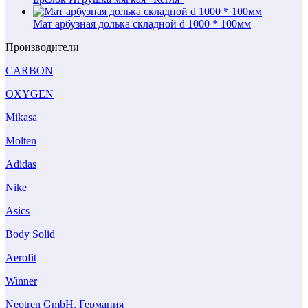
Мат арбузная долька складной d 1000 * 100мм
Производители
CARBON
OXYGEN
Mikasa
Molten
Adidas
Nike
Asics
Body Solid
Aerofit
Winner
Neotren GmbH, Германия