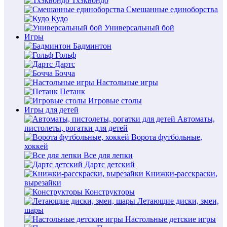
Тхэквондо
Смешанные единоборства
Кудо
Универсальный бой
Игры
Бадминтон
Гольф
Дартс
Бочча
Настольные игры
Петанк
Игровые столы
Игры для детей
Автоматы,
пистолеты, рогатки для детей
Ворота футбольные,
хоккей
Все для лепки
Дартс детский
Книжки-расскраски,
вырезайки
Конструкторы
Летающие диски, змеи,
шары
Настольные детские игры