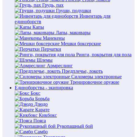
Грудь, пах
Груши, подушки
Инвентарь для
единоборств
Капы
Лапы, макивары
Манекены
Мешки боксерские
Перчатки
Ринги, покрытия для пола
Шлемы
Армреслинг
Предплечье, локоть
Силомеры электронные
Тренировочное оружие
Единоборства - экипировка
Бокс
Борьба
Дзюдо
Карате
Кикбокс
Пояса
Рукопашный бой
Самбо