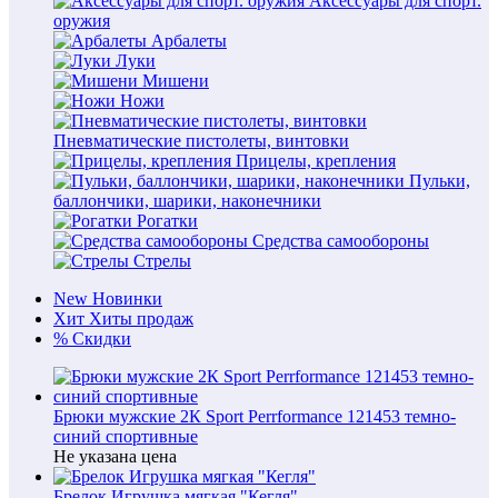
Аксессуары для спорт.
оружия
Арбалеты
Луки
Мишени
Ножи
Пневматические пистолеты, винтовки
Прицелы, крепления
Пульки,
баллончики, шарики, наконечники
Рогатки
Средства самообороны
Стрелы
New
Новинки
Хит
Хиты продаж
%
Скидки
Брюки мужские 2К Sport Perrformance 121453 темно-
синий спортивные
Не указана цена
Брелок Игрушка мягкая "Кегля"