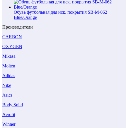
Обувь футбольная для иск. покрытия SB-М-062
Blue/Orange
Производители
CARBON
OXYGEN
Mikasa
Molten
Adidas
Nike
Asics
Body Solid
Aerofit
Winner