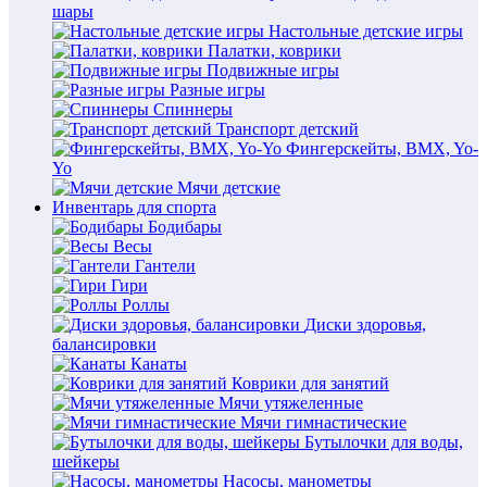
шары
Настольные детские игры
Палатки, коврики
Подвижные игры
Разные игры
Спиннеры
Транспорт детский
Фингерскейты, BMX, Yo-
Yo
Мячи детские
Инвентарь для спорта
Бодибары
Весы
Гантели
Гири
Роллы
Диски здоровья,
балансировки
Канаты
Коврики для занятий
Мячи утяжеленные
Мячи гимнастические
Бутылочки для воды,
шейкеры
Насосы, манометры