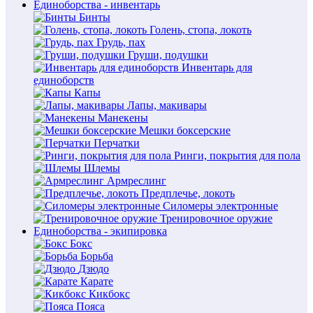
Единоборства - инвентарь
Бинты
Голень, стопа, локоть
Грудь, пах
Груши, подушки
Инвентарь для
единоборств
Капы
Лапы, макивары
Манекены
Мешки боксерские
Перчатки
Ринги, покрытия для пола
Шлемы
Армреслинг
Предплечье, локоть
Силомеры электронные
Тренировочное оружие
Единоборства - экипировка
Бокс
Борьба
Дзюдо
Карате
Кикбокс
Пояса