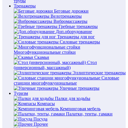
трубы
Тренажеры
Беговые дорожки
Велотренажеры
Вибромассажеры
Гребные тренажеры
Доп.оборудование
Тренажеры для ног
Силовые тренажеры
Многофункциональные стойки
Скамьи
Стол
(инверсионный, массажный)
Эллиптические тренажеры
Силовые
станции многофункуиональные
Уличные тренажеры
Туризм
Палки для ходьбы
Компасы
Кемпинговая мебель
Палатки, тенты, гамаки
Посуда
Прочее