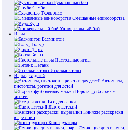
Рукопашный бой
Самбо
Тхэквондо
Смешанные единоборства
Кудо
Универсальный бой
Игры
Бадминтон
Гольф
Дартс
Бочча
Настольные игры
Петанк
Игровые столы
Игры для детей
Автоматы,
пистолеты, рогатки для детей
Ворота футбольные,
хоккей
Все для лепки
Дартс детский
Книжки-расскраски,
вырезайки
Конструкторы
Летающие диски, змеи,