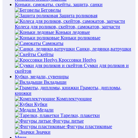
Коньки. самокаты. скейты. защита, санки
Беговелы
Защита роликовая
Колеса для роликов, скейтов, самокатов, запчасти
Коньки ледовые
Коньки роликовые
Самокаты
Санки, ледянки,ватрушки
Скейты
Кроссовки Heelys
Сумки для роликов и
скейтов
Кубки, медали, сувениры
Вкладыши
Грамоты, дипломы,
книжки
Комплектующие
Кубки
Медали
Тарелки, плакетки
Фигуры литые
Фигуры пластиковые
Значки
Мячи