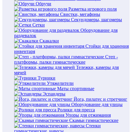
Обручи
Разметка игрового поля
Свистки, мегафоны
Секундомеры, шагомеры
Сетки
Оборудование для
раздевалок
Скакалки
Стойки для хранения
инвентаря
Степ -
платформы, палки гимнастические
Тележки, камеры для
мячей
Турники
Утяжелители
Маты спортивные
Эспандеры
Йога, пилатес и стретчинг
Оборудование для улицы
Ролики для пресса
Упоры для отжимания
Скамьи гимнастические
Стенки
гимнастические, навесы