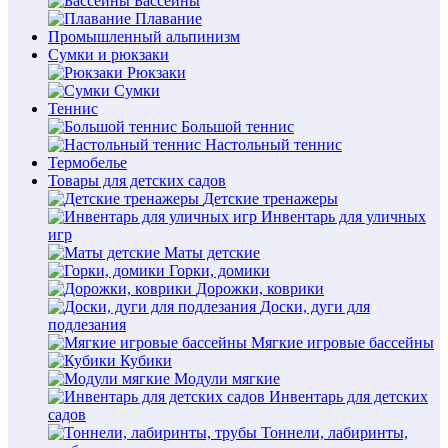
Бассейны
Плавание
Промышленный альпинизм
Сумки и рюкзаки
Рюкзаки
Сумки
Теннис
Большой теннис
Настольный теннис
Термобелье
Товары для детских садов
Детские тренажеры
Инвентарь для уличных
игр
Маты детские
Горки, домики
Дорожки, коврики
Доски, дуги для
подлезания
Мягкие игровые бассейны
Кубики
Модули мягкие
Инвентарь для детских
садов
Тоннели, лабиринты,