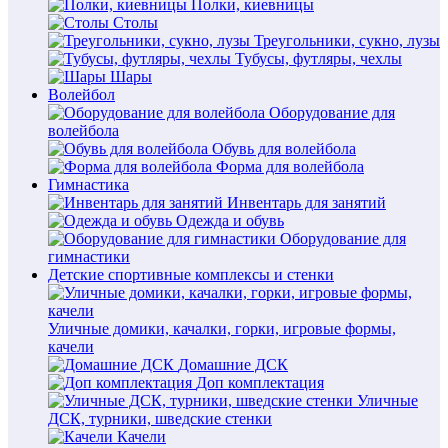
Полки, киевницы
Столы
Треугольники, сукно, лузы
Тубусы, футляры, чехлы
Шары
Волейбол
Оборудование для
волейбола
Обувь для волейбола
Форма для волейбола
Гимнастика
Инвентарь для занятий
Одежда и обувь
Оборудование для
гимнастики
Детские спортивные комплексы и стенки
Уличные домики, качалки, горки, игровые формы,
качели
Домашние ДСК
Доп комплектация
Уличные
ДСК, турники, шведские стенки
Качели