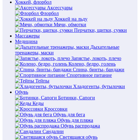
Хоккей, флорбол
Аксессуары
Флорбол
Хоккей на льду
Мячи, обмотки
Перчатки, щитки, сумки
Массажеры
Медицина
Дыхательные
тренажеры, маски
Запястье, локоть, плечо
Колено, бедро, голень
Спина, бинты- бандажи
Спортивное питание
Тейпы
Хладогенты, бутылочки
Обувь
Ботинки, Сапоги
Кеды
Кроссовки
Обувь для бега
Обувь для пляжа
Обувь распродажа
Сандалии
Светящаяся обувь