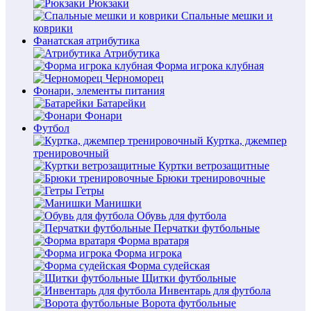
Рюкзаки
Спальные мешки и
коврики
Фанатская атрибутика
Атрибутика
Форма игрока клубная
Черноморец
Фонари, элементы питания
Батарейки
Фонари
Футбол
Куртка, джемпер
тренировочный
Куртки ветрозащитные
Брюки тренировочные
Гетры
Манишки
Обувь для футбола
Перчатки футбольные
Форма вратаря
Форма игрока
Форма судейская
Щитки футбольные
Инвентарь для футбола
Ворота футбольные