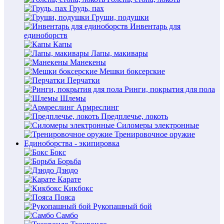
Грудь, пах
Груши, подушки
Инвентарь для
единоборств
Капы
Лапы, макивары
Манекены
Мешки боксерские
Перчатки
Ринги, покрытия для пола
Шлемы
Армреслинг
Предплечье, локоть
Силомеры электронные
Тренировочное оружие
Единоборства - экипировка
Бокс
Борьба
Дзюдо
Карате
Кикбокс
Пояса
Рукопашный бой
Самбо