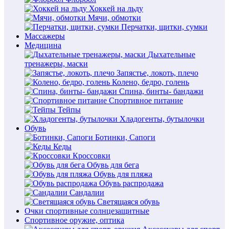
Хоккей на льду
Мячи, обмотки
Перчатки, щитки, сумки
Массажеры
Медицина
Дыхательные
тренажеры, маски
Запястье, локоть, плечо
Колено, бедро, голень
Спина, бинты- бандажи
Спортивное питание
Тейпы
Хладогенты, бутылочки
Обувь
Ботинки, Сапоги
Кеды
Кроссовки
Обувь для бега
Обувь для пляжа
Обувь распродажа
Сандалии
Светящаяся обувь
Очки спортивные солнцезащитные
Спортивное оружие, оптика