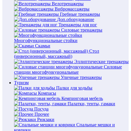
Велотренажеры
Вибромассажеры
Гребные тренажеры
Доп.оборудование
Тренажеры для ног
Силовые тренажеры
Многофункциональные стойки
Скамьи
Стол
(инверсионный, массажный)
Эллиптические тренажеры
Силовые
станции многофункуиональные
Уличные тренажеры
Туризм
Палки для ходьбы
Компасы
Кемпинговая мебель
Палатки, тенты, гамаки
Посуда
Прочее
Рюкзаки
Спальные мешки и
коврики