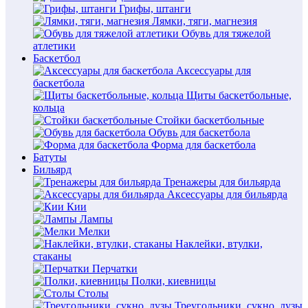
Грифы, штанги
Лямки, тяги, магнезия
Обувь для тяжелой
атлетики
Баскетбол
Аксессуары для
баскетбола
Щиты баскетбольные,
кольца
Стойки баскетбольные
Обувь для баскетбола
Форма для баскетбола
Батуты
Бильярд
Тренажеры для бильярда
Аксессуары для бильярда
Кии
Лампы
Мелки
Наклейки, втулки,
стаканы
Перчатки
Полки, киевницы
Столы
Треугольники, сукно, лузы