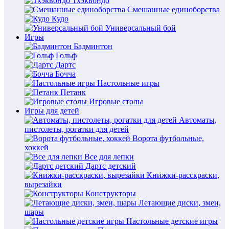
Тхэквондо
Смешанные единоборства
Кудо
Универсальный бой
Игры
Бадминтон
Гольф
Дартс
Бочча
Настольные игры
Петанк
Игровые столы
Игры для детей
Автоматы,
пистолеты, рогатки для детей
Ворота футбольные,
хоккей
Все для лепки
Дартс детский
Книжки-расскраски,
вырезайки
Конструкторы
Летающие диски, змеи,
шары
Настольные детские игры