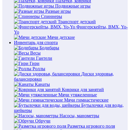
Палатки, коврики
Подвижные игры
Разные игры
Спиннеры
Транспорт детский
Фингерскейты, BMX, Yo-
Yo
Мячи детские
Инвентарь для спорта
Бодибары
Весы
Гантели
Гири
Роллы
Диски здоровья,
балансировки
Канаты
Коврики для занятий
Мячи утяжеленные
Мячи гимнастические
Бутылочки для воды,
шейкеры
Насосы, манометры
Обручи
Разметка игрового поля