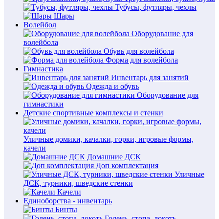
Тубусы, футляры, чехлы
Шары
Волейбол
Оборудование для
волейбола
Обувь для волейбола
Форма для волейбола
Гимнастика
Инвентарь для занятий
Одежда и обувь
Оборудование для
гимнастики
Детские спортивные комплексы и стенки
Уличные домики, качалки, горки, игровые формы,
качели
Домашние ДСК
Доп комплектация
Уличные
ДСК, турники, шведские стенки
Качели
Единоборства - инвентарь
Бинты
Голень, стопа, локоть