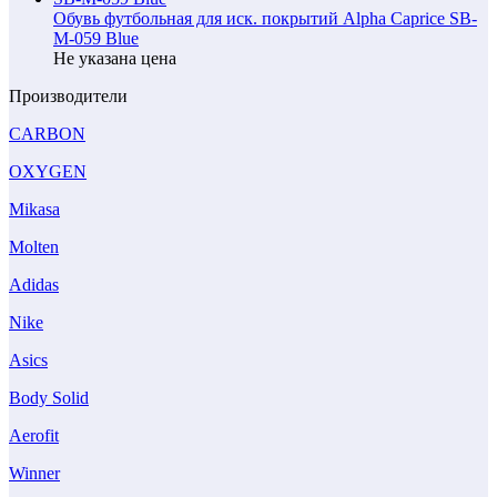
Обувь футбольная для иск. покрытий Alpha Caprice SB-
M-059 Blue
Не указана цена
Производители
CARBON
OXYGEN
Mikasa
Molten
Adidas
Nike
Asics
Body Solid
Aerofit
Winner