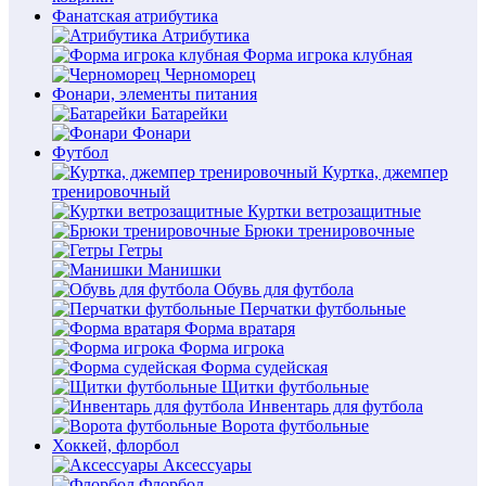
Фанатская атрибутика
Атрибутика
Форма игрока клубная
Черноморец
Фонари, элементы питания
Батарейки
Фонари
Футбол
Куртка, джемпер
тренировочный
Куртки ветрозащитные
Брюки тренировочные
Гетры
Манишки
Обувь для футбола
Перчатки футбольные
Форма вратаря
Форма игрока
Форма судейская
Щитки футбольные
Инвентарь для футбола
Ворота футбольные
Хоккей, флорбол
Аксессуары
Флорбол