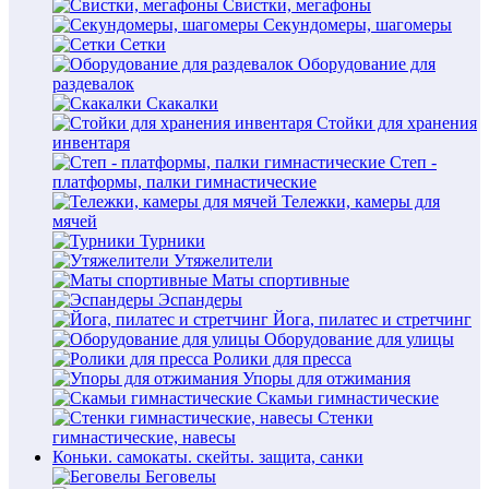
Свистки, мегафоны
Секундомеры, шагомеры
Сетки
Оборудование для
раздевалок
Скакалки
Стойки для хранения
инвентаря
Степ -
платформы, палки гимнастические
Тележки, камеры для
мячей
Турники
Утяжелители
Маты спортивные
Эспандеры
Йога, пилатес и стретчинг
Оборудование для улицы
Ролики для пресса
Упоры для отжимания
Скамьи гимнастические
Стенки
гимнастические, навесы
Коньки. самокаты. скейты. защита, санки
Беговелы