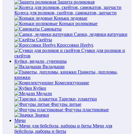
Защита роликовая
Колеса для роликов, скейтов, самокатов, запчасти
Коньки ледовые
Коньки роликовые
Самокаты
Санки, ледянки,ватрушки
Скейты
Кроссовки Heelys
Сумки для роликов и
скейтов
Кубки, медали, сувениры
Вкладыши
Грамоты, дипломы,
книжки
Комплектующие
Кубки
Медали
Тарелки, плакетки
Фигуры литые
Фигуры пластиковые
Значки
Мячи
Мячи для
бейсбола, наборы и биты