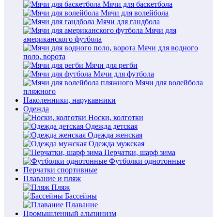
Мячи для баскетбола
Мячи для волейбола
Мячи для гандбола
Мячи для
американского футбола
Мячи для водного
поло, ворота
Мячи для регби
Мячи для футбола
Мячи для волейбола
пляжного
Наколенники, нарукавники
Одежда
Носки, колготки
Одежда детская
Одежда женская
Одежда мужская
Перчатки, шарф зима
Футболки однотонные
Перчатки спортивные
Плавание и пляж
Пляж
Бассейны
Плавание
Промышленный альпинизм