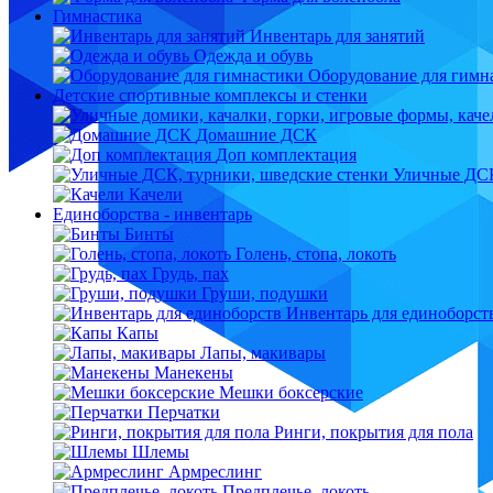
Гимнастика
Инвентарь для занятий
Одежда и обувь
Оборудование для гимн
Детские спортивные комплексы и стенки
Домашние ДСК
Доп комплектация
Уличные ДСК
Качели
Единоборства - инвентарь
Бинты
Голень, стопа, локоть
Грудь, пах
Груши, подушки
Инвентарь для единоборст
Капы
Лапы, макивары
Манекены
Мешки боксерские
Перчатки
Ринги, покрытия для пола
Шлемы
Армреслинг
Предплечье, локоть