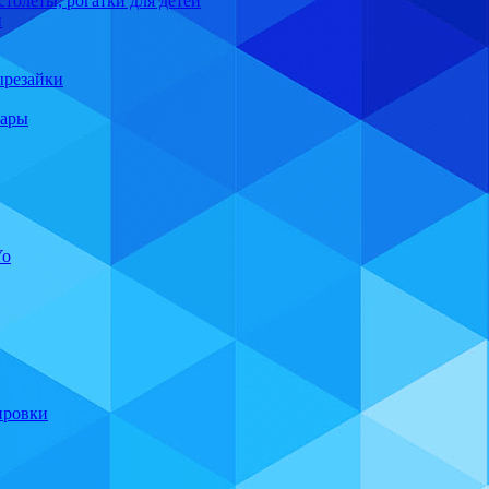
толеты, рогатки для детей
й
ырезайки
шары
Yo
ировки