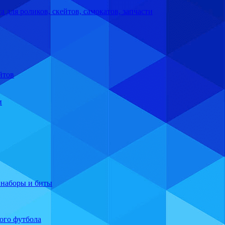
а для роликов, скейтов, самокатов, запчасти
йтов
и
 наборы и биты
ого футбола