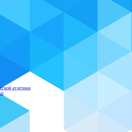
егкой атлетики
ки