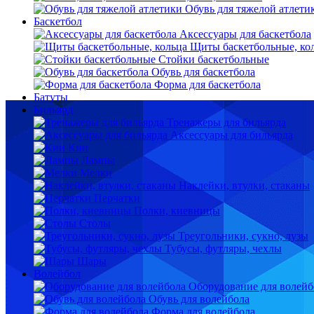
Обувь для тяжелой атлети
Баскетбол
Аксессуары для баскетбола
Щиты баскетбольные, ко
Стойки баскетбольные
Обувь для баскетбола
Форма для баскетбола
Батуты
Бильярд
Тренажеры для бильярда
Аксессуары для бильярда
Кии
Лампы
Мелки
Наклейки, втулки, стаканы
Перчатки
Полки, киевницы
Столы
Треугольники, сукно, лузы
Тубусы, футляры, чехлы
Шары
Волейбол
Оборудование для волейб
Обувь для волейбола
Форма для волейбола