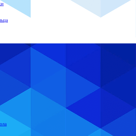
ки
льца
ола