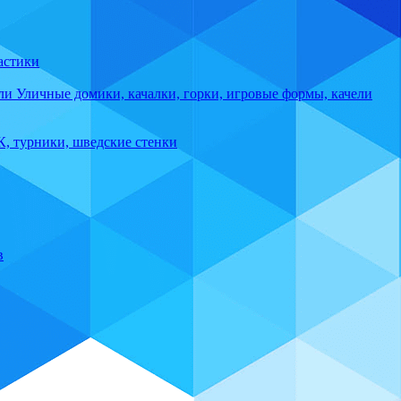
астики
Уличные домики, качалки, горки, игровые формы, качели
, турники, шведские стенки
в