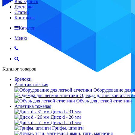
Как купить
Доставка
Статьи
Контакты
Каталог
Меню
Каталог товаров
Брелоки
Атлетика легкая
Оборудование для л
Одежда для легкой атлети
Обувь для легкой атлетики
Атлетика тяжелая
Диск d - 31 мм
Диск d - 26 мм
Диск d - 51 мм
Грифы, штанги
Лямки, тяги, магнезия