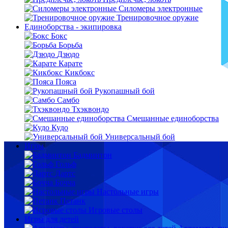
Силомеры электронные
Тренировочное оружие
Единоборства - экипировка
Бокс
Борьба
Дзюдо
Карате
Кикбокс
Пояса
Рукопашный бой
Самбо
Тхэквондо
Смешанные единоборства
Кудо
Универсальный бой
Игры
Бадминтон
Гольф
Дартс
Бочча
Настольные игры
Петанк
Игровые столы
Игры для детей