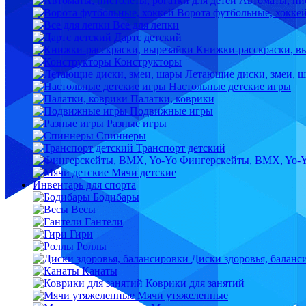
Автоматы, пис
Ворота футбольные, хокке
Все для лепки
Дартс детский
Книжки-расскраски, в
Конструкторы
Летающие диски, змеи, 
Настольные детские игры
Палатки, коврики
Подвижные игры
Разные игры
Спиннеры
Транспорт детский
Фингерскейты, BMX, Yo-
Мячи детские
Инвентарь для спорта
Бодибары
Весы
Гантели
Гири
Роллы
Диски здоровья, баланс
Канаты
Коврики для занятий
Мячи утяжеленные