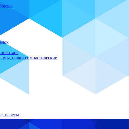
ейкеры
алок
инвентаря
формы, палки гимнастические
е, навесы