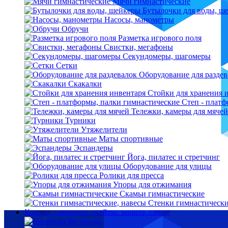
Мячи гимнастические
Бутылочки для воды, ш
Насосы, манометры
Обручи
Разметка игрового поля
Свистки, мегафоны
Секундомеры, шагомеры
Сетки
Оборудование для раздев
Скакалки
Стойки для хранения 
Степ - плат
Тележки, камеры для мячей
Турники
Утяжелители
Маты спортивные
Эспандеры
Йога, пилатес и стретчинг
Оборудование для улицы
Ролики для пресса
Упоры для отжимания
Скамьи гимнастические
Стенки гимнастически
Коньки. самокаты. скейты. защита, санки
Беговелы