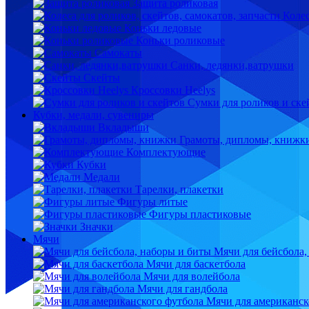
Защита роликовая
Колес
Коньки ледовые
Коньки роликовые
Самокаты
Санки, ледянки,ватрушки
Скейты
Кроссовки Heelys
Сумки для роликов и ске
Кубки, медали, сувениры
Вкладыши
Грамоты, дипломы, книжк
Комплектующие
Кубки
Медали
Тарелки, плакетки
Фигуры литые
Фигуры пластиковые
Значки
Мячи
Мячи для бейсбола,
Мячи для баскетбола
Мячи для волейбола
Мячи для гандбола
Мячи для американск