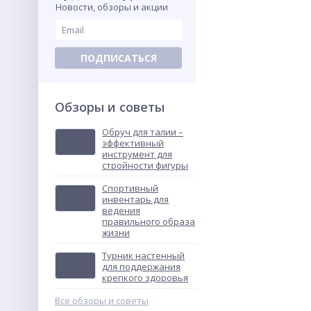
Новости, обзоры и акции
Стойка б/б мобильная DFC
KIDSЕ
ПОДПИСАТЬСЯ
Обзоры и советы
Обруч для талии –
эффективный
инструмент для
стройности фигуры
Спортивный
инвентарь для
ведения
правильного образа
жизни
Турник настенный
для поддержания
крепкого здоровья
Все обзоры и советы