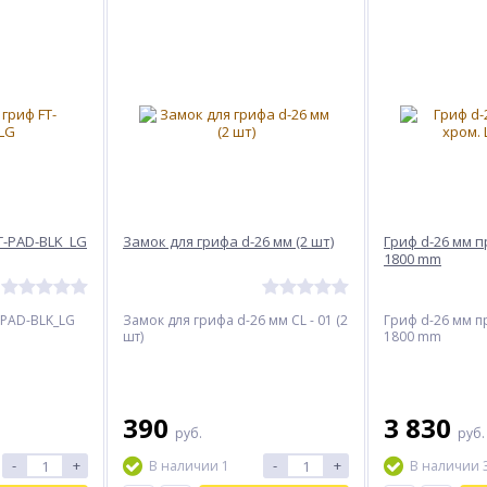
T-PAD-BLK_LG
Замок для грифа d-26 мм (2 шт)
Гриф d-26 мм п
1800 mm
-PAD-BLK_LG
Замок для грифа d-26 мм CL - 01 (2
Гриф d-26 мм п
шт)
1800 mm
390
3 830
руб.
руб.
-
+
-
+
В наличии 1
В наличии 