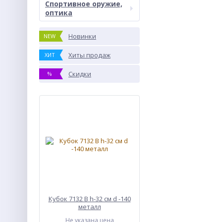
Спортивное оружие,
оптика
Новинки
NEW
Хиты продаж
ХИТ
Скидки
%
Кубок 7132 B h-32 см d -140
металл
Не указана цена