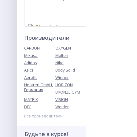
Производители
CARBON
OXYGEN
Mikasa
Molten
Adidas
Nike
Обувь футбольная для
иск. покрытий Rage
Asics
Body Solid
Forward синий/салатовый
Aerofit
Winner
Не указана цена
Neotren GmbH,
HORIZON
Германия
BRONZE GYM
MATRIX
VISION
DFC
Weider
Все производители
Будьте в курсе!