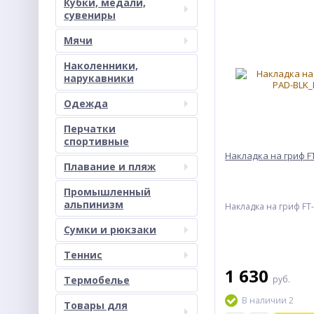
Кубки, медали,
сувениры
Мячи
Наколенники,
нарукавники
Одежда
Перчатки
спортивные
Накладка на гриф F
Плавание и пляж
Промышленный
альпинизм
Накладка на гриф FT
Сумки и рюкзаки
Теннис
1 630
Термобелье
руб.
В наличии 2
Товары для