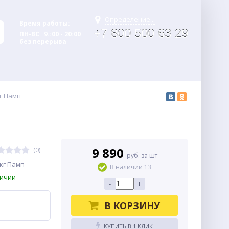
Определение...
Время работы:
+7 800 500 63 29
ПН-ВС 9.:00 - 20:00
без перерыва
г Памп
9 890
(0)
руб. за шт
кг Памп
В наличии 13
личии
-
+
В КОРЗИНУ
КУПИТЬ В 1 КЛИК