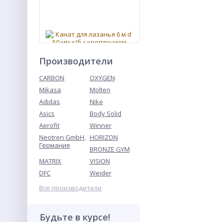
Производители
CARBON
OXYGEN
Mikasa
Molten
Канат для лазанья 6 м d 50
мм х/б с креплением
Adidas
Nike
Asics
Body Solid
Aerofit
Winner
Neotren GmbH,
HORIZON
Германия
BRONZE GYM
MATRIX
VISION
DFC
Weider
Все производители
Зажим для носа AC NС04
Будьте в курсе!
синий