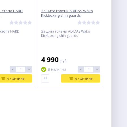
-стопа HARD
Защита голени ADIDAS Wako
й
Kickboxing shin guards
-стопа HARD
Защита голени ADIDAS Wako
Kickboxing shin guards
4 990
руб.
-
+
-
+
В наличии
В КОРЗИНУ
В КОРЗИНУ