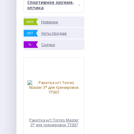
Спортивное оружие,
оптика
Новинки
NEW
Хиты продаж
ХИТ
Скидки
%
Ракетка н/т Torres Master
3* для тренировок ТТ007