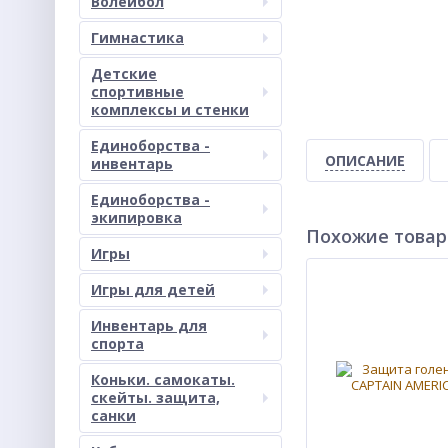
Волейбол
Гимнастика
Детские
спортивные
комплексы и стенки
Единоборства -
ОПИСАНИЕ
инвентарь
Единоборства -
экипировка
Похожие това
Игры
Игры для детей
Инвентарь для
спорта
Коньки. самокаты.
скейты. защита,
санки