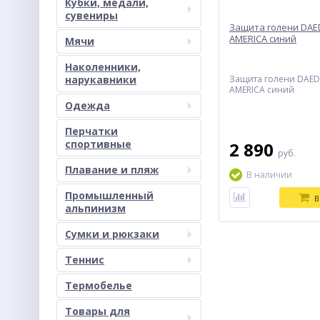
Кубки, медали,
сувениры
Защита голени DAE
AMERICA синий
Мячи
Наколенники,
нарукавники
Защита голени DAED
AMERICA синий
Одежда
Перчатки
спортивные
2 890
руб.
Плавание и пляж
В наличии
Промышленный
В
альпинизм
Сумки и рюкзаки
Теннис
Термобелье
Товары для