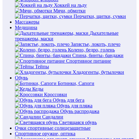
Хоккей на льду
Мячи, обмотки
Перчатки, щитки, сумки
Массажеры
Медицина
Дыхательные
тренажеры, маски
Запястье, локоть, плечо
Колено, бедро, голень
Спина, бинты- бандажи
Спортивное питание
Тейпы
Хладогенты, бутылочки
Обувь
Ботинки, Сапоги
Кеды
Кроссовки
Обувь для бега
Обувь для пляжа
Обувь распродажа
Сандалии
Светящаяся обувь
Очки спортивные солнцезащитные
Спортивное оружие, оптика