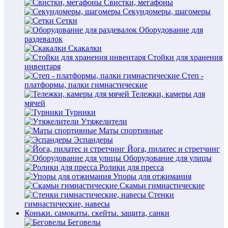
Свистки, мегафоны
Секундомеры, шагомеры
Сетки
Оборудование для
раздевалок
Скакалки
Стойки для хранения
инвентаря
Степ -
платформы, палки гимнастические
Тележки, камеры для
мячей
Турники
Утяжелители
Маты спортивные
Эспандеры
Йога, пилатес и стретчинг
Оборудование для улицы
Ролики для пресса
Упоры для отжимания
Скамьи гимнастические
Стенки
гимнастические, навесы
Коньки. самокаты. скейты. защита, санки
Беговелы