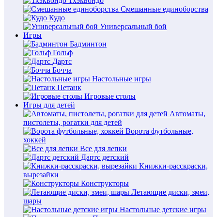
Тхэквондо
Смешанные единоборства
Кудо
Универсальный бой
Игры
Бадминтон
Гольф
Дартс
Бочча
Настольные игры
Петанк
Игровые столы
Игры для детей
Автоматы,
пистолеты, рогатки для детей
Ворота футбольные,
хоккей
Все для лепки
Дартс детский
Книжки-расскраски,
вырезайки
Конструкторы
Летающие диски, змеи,
шары
Настольные детские игры