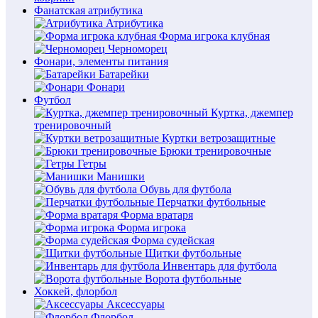
Фанатская атрибутика
Атрибутика
Форма игрока клубная
Черноморец
Фонари, элементы питания
Батарейки
Фонари
Футбол
Куртка, джемпер
тренировочный
Куртки ветрозащитные
Брюки тренировочные
Гетры
Манишки
Обувь для футбола
Перчатки футбольные
Форма вратаря
Форма игрока
Форма судейская
Щитки футбольные
Инвентарь для футбола
Ворота футбольные
Хоккей, флорбол
Аксессуары
Флорбол