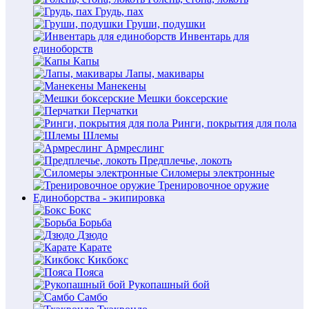
Грудь, пах
Груши, подушки
Инвентарь для
единоборств
Капы
Лапы, макивары
Манекены
Мешки боксерские
Перчатки
Ринги, покрытия для пола
Шлемы
Армреслинг
Предплечье, локоть
Силомеры электронные
Тренировочное оружие
Единоборства - экипировка
Бокс
Борьба
Дзюдо
Карате
Кикбокс
Пояса
Рукопашный бой
Самбо