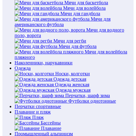
Мячи для баскетбола
Мячи для волейбола
Мячи для гандбола
Мячи для
американского футбола
Мячи для водного
поло, ворота
Мячи для регби
Мячи для футбола
Мячи для волейбола
пляжного
Наколенники, нарукавники
Одежда
Носки, колготки
Одежда детская
Одежда женская
Одежда мужская
Перчатки, шарф зима
Футболки однотонные
Перчатки спортивные
Плавание и пляж
Пляж
Бассейны
Плавание
Промышленный альпинизм