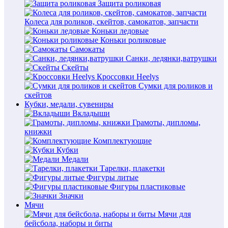
Защита роликовая
Колеса для роликов, скейтов, самокатов, запчасти
Коньки ледовые
Коньки роликовые
Самокаты
Санки, ледянки,ватрушки
Скейты
Кроссовки Heelys
Сумки для роликов и
скейтов
Кубки, медали, сувениры
Вкладыши
Грамоты, дипломы,
книжки
Комплектующие
Кубки
Медали
Тарелки, плакетки
Фигуры литые
Фигуры пластиковые
Значки
Мячи
Мячи для
бейсбола, наборы и биты