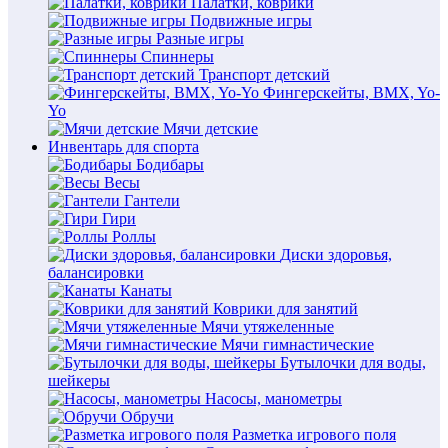
Палатки, коврики
Подвижные игры
Разные игры
Спиннеры
Транспорт детский
Фингерскейты, BMX, Yo-
Yo
Мячи детские
Инвентарь для спорта
Бодибары
Весы
Гантели
Гири
Роллы
Диски здоровья,
балансировки
Канаты
Коврики для занятий
Мячи утяжеленные
Мячи гимнастические
Бутылочки для воды,
шейкеры
Насосы, манометры
Обручи
Разметка игрового поля