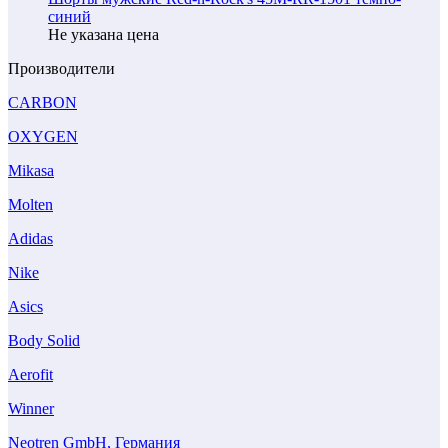
синий
Не указана цена
Производители
CARBON
OXYGEN
Mikasa
Molten
Adidas
Nike
Asics
Body Solid
Aerofit
Winner
Neotren GmbH, Германия