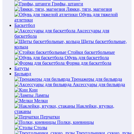
Грифы, штанги
Лямки, тяги, магнезия
Обувь для тяжелой
атлетики
Баскетбол
Аксессуары для
баскетбола
Щиты баскетбольные,
кольца
Стойки баскетбольные
Обувь для баскетбола
Форма для баскетбола
Батуты
Бильярд
Тренажеры для бильярда
Аксессуары для бильярда
Кии
Лампы
Мелки
Наклейки, втулки,
стаканы
Перчатки
Полки, киевницы
Столы
Треугольники, сукно, лузы