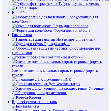
Тубусы, футляры, чехлы
Шары
Волейбол
Оборудование для
волейбола
Обувь для волейбола
Форма для волейбола
Гимнастика
Инвентарь для занятий
Одежда и обувь
Оборудование для
гимнастики
Детские спортивные комплексы и стенки
Уличные домики, качалки, горки, игровые формы,
качели
Домашние ДСК
Доп комплектация
Уличные
ДСК, турники, шведские стенки
Качели
Единоборства - инвентарь
Бинты
Голень, стопа, локоть