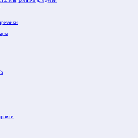
толеты, рогатки для детей
й
ырезайки
шары
Yo
ировки