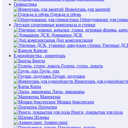
Гимнастика
Инвентарь для занятий
Одежда и обувь
Оборудование для гимн
Детские спортивные комплексы и стенки
Домашние ДСК
Доп комплектация
Уличные ДСК
Качели
Единоборства - инвентарь
Бинты
Голень, стопа, локоть
Грудь, пах
Груши, подушки
Инвентарь для единоборст
Капы
Лапы, макивары
Манекены
Мешки боксерские
Перчатки
Ринги, покрытия для пола
Шлемы
Армреслинг
Предплечье, локоть