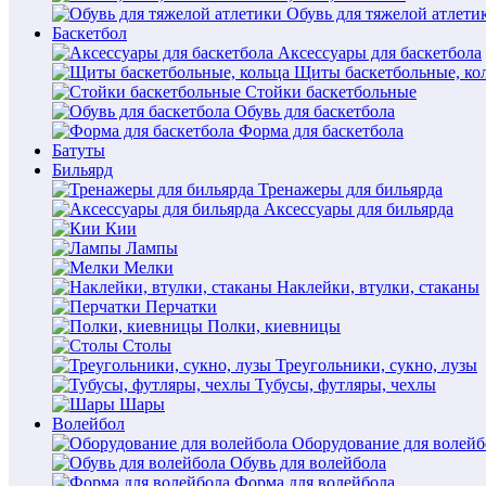
Обувь для тяжелой атлети
Баскетбол
Аксессуары для баскетбола
Щиты баскетбольные, ко
Стойки баскетбольные
Обувь для баскетбола
Форма для баскетбола
Батуты
Бильярд
Тренажеры для бильярда
Аксессуары для бильярда
Кии
Лампы
Мелки
Наклейки, втулки, стаканы
Перчатки
Полки, киевницы
Столы
Треугольники, сукно, лузы
Тубусы, футляры, чехлы
Шары
Волейбол
Оборудование для волейб
Обувь для волейбола
Форма для волейбола