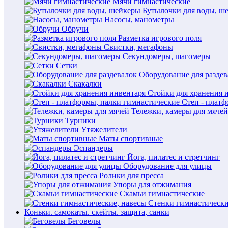
Мячи гимнастические
Бутылочки для воды, ш
Насосы, манометры
Обручи
Разметка игрового поля
Свистки, мегафоны
Секундомеры, шагомеры
Сетки
Оборудование для раздев
Скакалки
Стойки для хранения 
Степ - плат
Тележки, камеры для мячей
Турники
Утяжелители
Маты спортивные
Эспандеры
Йога, пилатес и стретчинг
Оборудование для улицы
Ролики для пресса
Упоры для отжимания
Скамьи гимнастические
Стенки гимнастически
Коньки. самокаты. скейты. защита, санки
Беговелы