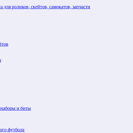
а для роликов, скейтов, самокатов, запчасти
йтов
и
 наборы и биты
ого футбола