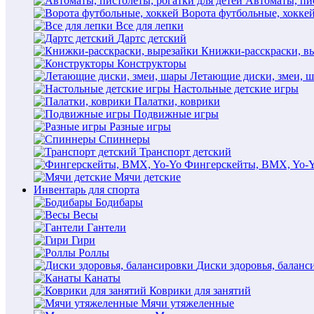
Автоматы, пис
Ворота футбольные, хокке
Все для лепки
Дартс детский
Книжки-расскраски, в
Конструкторы
Летающие диски, змеи, 
Настольные детские игры
Палатки, коврики
Подвижные игры
Разные игры
Спиннеры
Транспорт детский
Фингерскейты, BMX, Yo-
Мячи детские
Инвентарь для спорта
Бодибары
Весы
Гантели
Гири
Роллы
Диски здоровья, баланс
Канаты
Коврики для занятий
Мячи утяжеленные