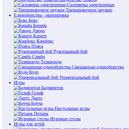
Силомеры электронные
Тренировочное оружие
Единоборства - экипировка
Бокс
Борьба
Дзюдо
Карате
Кикбокс
Пояса
Рукопашный бой
Самбо
Тхэквондо
Смешанные единоборства
Кудо
Универсальный бой
Игры
Бадминтон
Гольф
Дартс
Бочча
Настольные игры
Петанк
Игровые столы
Игры для детей