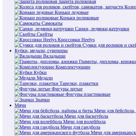
Защита роликовая
Колес
Коньки ледовые
Коньки роликовые
Самокаты
Санки, ледянки,ватрушки
Скейты
Кроссовки Heelys
Сумки для роликов и ске
Кубки, медали, сувениры
Вкладыши
Грамоты, дипломы, книжк
Комплектующие
Кубки
Медали
Тарелки, плакетки
Фигуры литые
Фигуры пластиковые
Значки
Мячи
Мячи для бейсбола,
Мячи для баскетбола
Мячи для волейбола
Мячи для гандбола
Мячи для американск