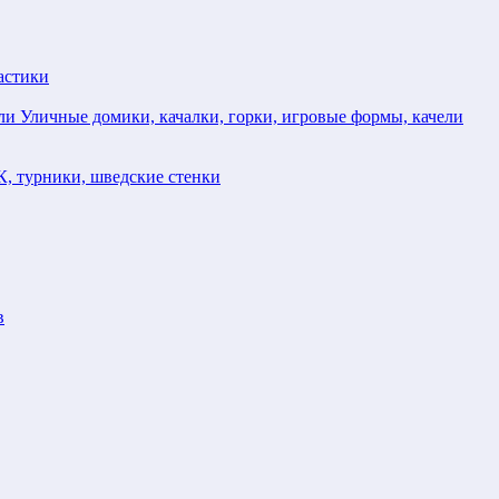
астики
Уличные домики, качалки, горки, игровые формы, качели
, турники, шведские стенки
в