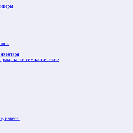
ейкеры
алок
инвентаря
формы, палки гимнастические
е, навесы