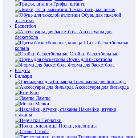
Грифы, штанги
Лямки, тяги, магнезия
Обувь для тяжелой
атлетики
Баскетбол
Аксессуары для
баскетбола
Щиты баскетбольные,
кольца
Стойки баскетбольные
Обувь для баскетбола
Форма для баскетбола
Батуты
Бильярд
Тренажеры для бильярда
Аксессуары для бильярда
Кии
Лампы
Мелки
Наклейки, втулки,
стаканы
Перчатки
Полки, киевницы
Столы
Треугольники, сукно, лузы