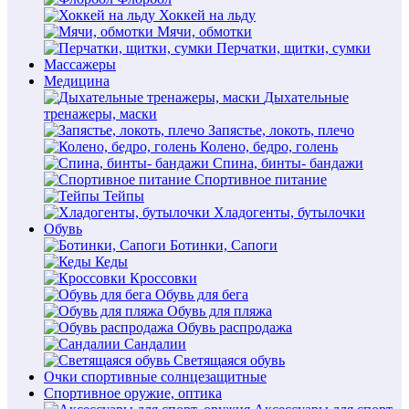
Хоккей на льду
Мячи, обмотки
Перчатки, щитки, сумки
Массажеры
Медицина
Дыхательные
тренажеры, маски
Запястье, локоть, плечо
Колено, бедро, голень
Спина, бинты- бандажи
Спортивное питание
Тейпы
Хладогенты, бутылочки
Обувь
Ботинки, Сапоги
Кеды
Кроссовки
Обувь для бега
Обувь для пляжа
Обувь распродажа
Сандалии
Светящаяся обувь
Очки спортивные солнцезащитные
Спортивное оружие, оптика