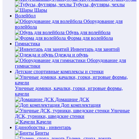
Тубусы, футляры, чехлы
Шары
Волейбол
Оборудование для
волейбола
Обувь для волейбола
Форма для волейбола
Гимнастика
Инвентарь для занятий
Одежда и обувь
Оборудование для
гимнастики
Детские спортивные комплексы и стенки
Уличные домики, качалки, горки, игровые формы,
качели
Домашние ДСК
Доп комплектация
Уличные
ДСК, турники, шведские стенки
Качели
Единоборства - инвентарь
Бинты
Голень, стопа, локоть