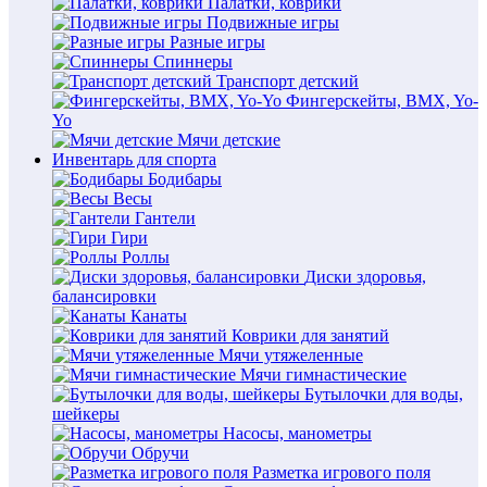
Палатки, коврики
Подвижные игры
Разные игры
Спиннеры
Транспорт детский
Фингерскейты, BMX, Yo-
Yo
Мячи детские
Инвентарь для спорта
Бодибары
Весы
Гантели
Гири
Роллы
Диски здоровья,
балансировки
Канаты
Коврики для занятий
Мячи утяжеленные
Мячи гимнастические
Бутылочки для воды,
шейкеры
Насосы, манометры
Обручи
Разметка игрового поля