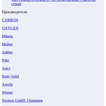
серый
Производители
CARBON
OXYGEN
Mikasa
Molten
Adidas
Nike
Asics
Body Solid
Aerofit
Winner
Neotren GmbH, Германия