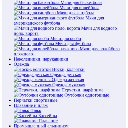
Мячи для баскетбола
Мячи для волейбола
Мячи для гандбола
Мячи для
американского футбола
Мячи для водного
поло, ворота
Мячи для регби
Мячи для футбола
Мячи для волейбола
пляжного
Наколенники, нарукавники
Одежда
Носки, колготки
Одежда детская
Одежда женская
Одежда мужская
Перчатки, шарф зима
Футболки однотонные
Перчатки спортивные
Плавание и пляж
Пляж
Бассейны
Плавание
Промышленный альпинизм