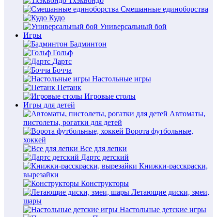
Тхэквондо
Смешанные единоборства
Кудо
Универсальный бой
Игры
Бадминтон
Гольф
Дартс
Бочча
Настольные игры
Петанк
Игровые столы
Игры для детей
Автоматы,
пистолеты, рогатки для детей
Ворота футбольные,
хоккей
Все для лепки
Дартс детский
Книжки-расскраски,
вырезайки
Конструкторы
Летающие диски, змеи,
шары
Настольные детские игры