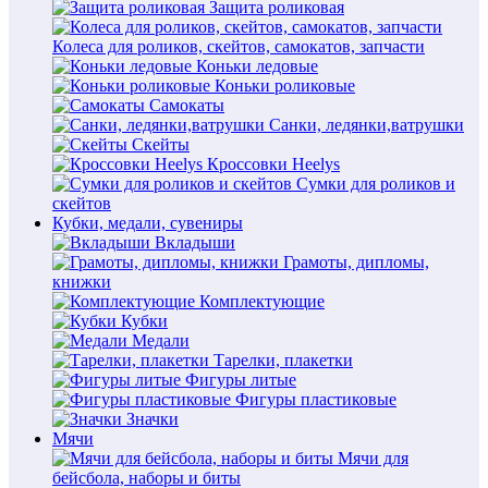
Защита роликовая
Колеса для роликов, скейтов, самокатов, запчасти
Коньки ледовые
Коньки роликовые
Самокаты
Санки, ледянки,ватрушки
Скейты
Кроссовки Heelys
Сумки для роликов и
скейтов
Кубки, медали, сувениры
Вкладыши
Грамоты, дипломы,
книжки
Комплектующие
Кубки
Медали
Тарелки, плакетки
Фигуры литые
Фигуры пластиковые
Значки
Мячи
Мячи для
бейсбола, наборы и биты