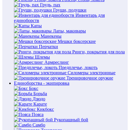
Грудь, пах
Груши, подушки
Инвентарь для
единоборств
Капы
Лапы, макивары
Манекены
Мешки боксерские
Перчатки
Ринги, покрытия для пола
Шлемы
Армреслинг
Предплечье, локоть
Силомеры электронные
Тренировочное оружие
Единоборства - экипировка
Бокс
Борьба
Дзюдо
Карате
Кикбокс
Пояса
Рукопашный бой
Самбо