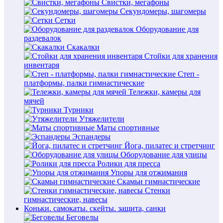
Свистки, мегафоны
Секундомеры, шагомеры
Сетки
Оборудование для
раздевалок
Скакалки
Стойки для хранения
инвентаря
Степ -
платформы, палки гимнастические
Тележки, камеры для
мячей
Турники
Утяжелители
Маты спортивные
Эспандеры
Йога, пилатес и стретчинг
Оборудование для улицы
Ролики для пресса
Упоры для отжимания
Скамьи гимнастические
Стенки
гимнастические, навесы
Коньки. самокаты. скейты. защита, санки
Беговелы