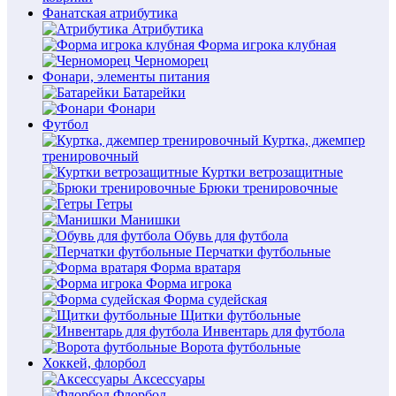
Фанатская атрибутика
Атрибутика
Форма игрока клубная
Черноморец
Фонари, элементы питания
Батарейки
Фонари
Футбол
Куртка, джемпер
тренировочный
Куртки ветрозащитные
Брюки тренировочные
Гетры
Манишки
Обувь для футбола
Перчатки футбольные
Форма вратаря
Форма игрока
Форма судейская
Щитки футбольные
Инвентарь для футбола
Ворота футбольные
Хоккей, флорбол
Аксессуары
Флорбол