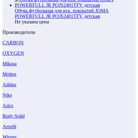
Обувь футбольная для иск. покрытий JOMA
POWERFULL JR POJS2401TFV детская
Не указана цена
Производители
CARBON
OXYGEN
Mikasa
Molten
Adidas
Nike
Asics
Body Solid
Aerofit
Winner