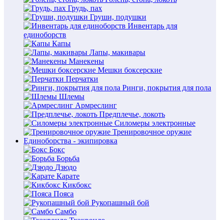
Грудь, пах
Груши, подушки
Инвентарь для
единоборств
Капы
Лапы, макивары
Манекены
Мешки боксерские
Перчатки
Ринги, покрытия для пола
Шлемы
Армреслинг
Предплечье, локоть
Силомеры электронные
Тренировочное оружие
Единоборства - экипировка
Бокс
Борьба
Дзюдо
Карате
Кикбокс
Пояса
Рукопашный бой
Самбо