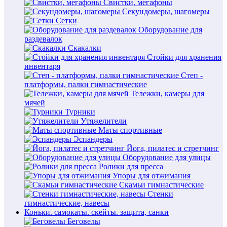
Свистки, мегафоны
Секундомеры, шагомеры
Сетки
Оборудование для
раздевалок
Скакалки
Стойки для хранения
инвентаря
Степ -
платформы, палки гимнастические
Тележки, камеры для
мячей
Турники
Утяжелители
Маты спортивные
Эспандеры
Йога, пилатес и стретчинг
Оборудование для улицы
Ролики для пресса
Упоры для отжимания
Скамьи гимнастические
Стенки
гимнастические, навесы
Коньки. самокаты. скейты. защита, санки
Беговелы