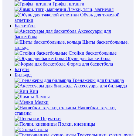
Грифы, штанги
Лямки, тяги, магнезия
Обувь для тяжелой
атлетики
Баскетбол
Аксессуары для
баскетбола
Щиты баскетбольные,
кольца
Стойки баскетбольные
Обувь для баскетбола
Форма для баскетбола
Батуты
Бильярд
Тренажеры для бильярда
Аксессуары для бильярда
Кии
Лампы
Мелки
Наклейки, втулки,
стаканы
Перчатки
Полки, киевницы
Столы
Треугольники, сукно, лузы