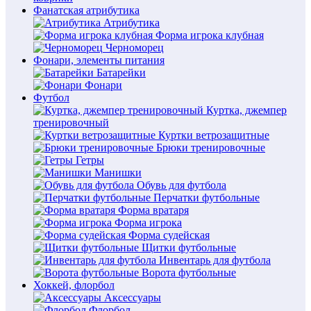
Фанатская атрибутика
Атрибутика
Форма игрока клубная
Черноморец
Фонари, элементы питания
Батарейки
Фонари
Футбол
Куртка, джемпер
тренировочный
Куртки ветрозащитные
Брюки тренировочные
Гетры
Манишки
Обувь для футбола
Перчатки футбольные
Форма вратаря
Форма игрока
Форма судейская
Щитки футбольные
Инвентарь для футбола
Ворота футбольные
Хоккей, флорбол
Аксессуары
Флорбол