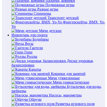
Палатки, коврики
Подвижные игры
Разные игры
Спиннеры
Транспорт детский
Фингерскейты, BMX, Yo-
Yo
Мячи детские
Инвентарь для спорта
Бодибары
Весы
Гантели
Гири
Роллы
Диски здоровья,
балансировки
Канаты
Коврики для занятий
Мячи утяжеленные
Мячи гимнастические
Бутылочки для воды,
шейкеры
Насосы, манометры
Обручи
Разметка игрового поля