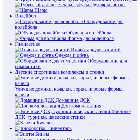
Тубусы, футляры, чехлы
Шары
Волейбол
Оборудование для
волейбола
Обувь для волейбола
Форма для волейбола
Гимнастика
Инвентарь для занятий
Одежда и обувь
Оборудование для
гимнастики
Детские спортивные комплексы и стенки
Уличные домики, качалки, горки, игровые формы,
качели
Домашние ДСК
Доп комплектация
Уличные
ДСК, турники, шведские стенки
Качели
Единоборства - инвентарь
Бинты
Голень, стопа, локоть