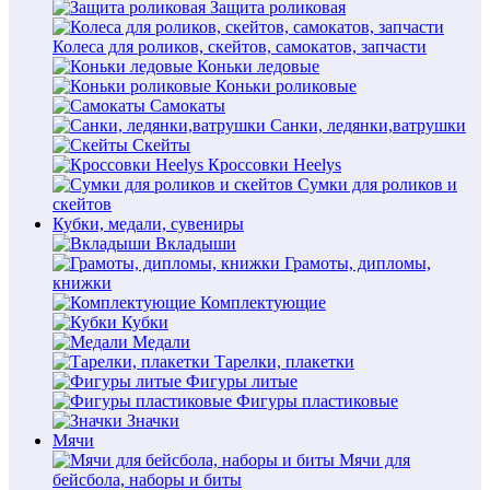
Защита роликовая
Колеса для роликов, скейтов, самокатов, запчасти
Коньки ледовые
Коньки роликовые
Самокаты
Санки, ледянки,ватрушки
Скейты
Кроссовки Heelys
Сумки для роликов и
скейтов
Кубки, медали, сувениры
Вкладыши
Грамоты, дипломы,
книжки
Комплектующие
Кубки
Медали
Тарелки, плакетки
Фигуры литые
Фигуры пластиковые
Значки
Мячи
Мячи для
бейсбола, наборы и биты