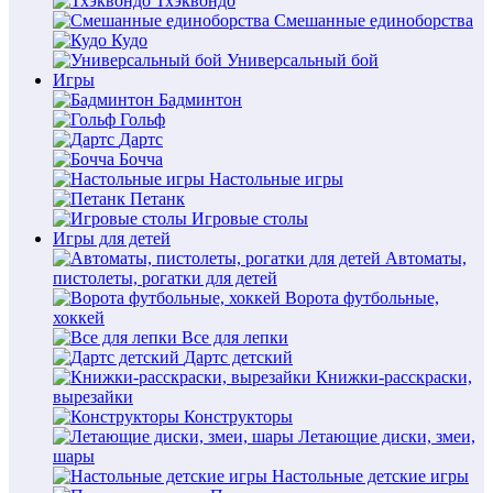
Тхэквондо
Смешанные единоборства
Кудо
Универсальный бой
Игры
Бадминтон
Гольф
Дартс
Бочча
Настольные игры
Петанк
Игровые столы
Игры для детей
Автоматы,
пистолеты, рогатки для детей
Ворота футбольные,
хоккей
Все для лепки
Дартс детский
Книжки-расскраски,
вырезайки
Конструкторы
Летающие диски, змеи,
шары
Настольные детские игры