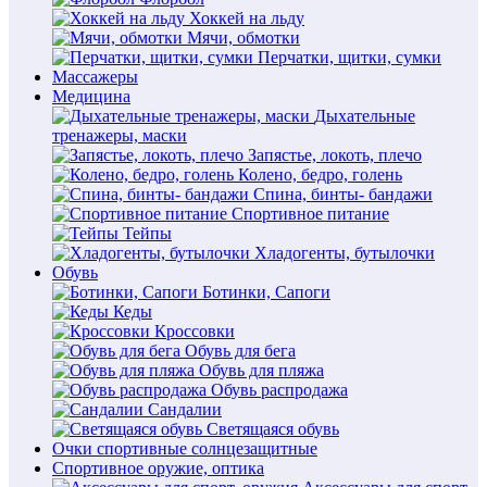
Хоккей на льду
Мячи, обмотки
Перчатки, щитки, сумки
Массажеры
Медицина
Дыхательные
тренажеры, маски
Запястье, локоть, плечо
Колено, бедро, голень
Спина, бинты- бандажи
Спортивное питание
Тейпы
Хладогенты, бутылочки
Обувь
Ботинки, Сапоги
Кеды
Кроссовки
Обувь для бега
Обувь для пляжа
Обувь распродажа
Сандалии
Светящаяся обувь
Очки спортивные солнцезащитные
Спортивное оружие, оптика