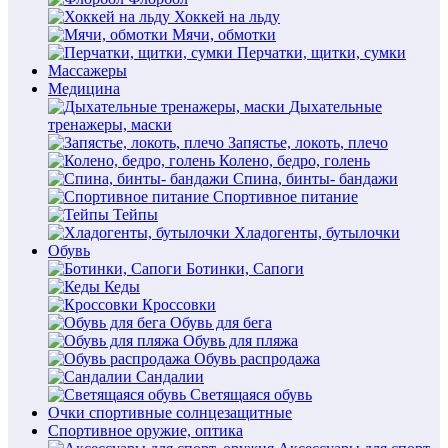
Хоккей на льду
Мячи, обмотки
Перчатки, щитки, сумки
Массажеры
Медицина
Дыхательные
тренажеры, маски
Запястье, локоть, плечо
Колено, бедро, голень
Спина, бинты- бандажи
Спортивное питание
Тейпы
Хладогенты, бутылочки
Обувь
Ботинки, Сапоги
Кеды
Кроссовки
Обувь для бега
Обувь для пляжа
Обувь распродажа
Сандалии
Светящаяся обувь
Очки спортивные солнцезащитные
Спортивное оружие, оптика