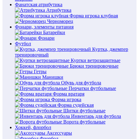
Фанатская атрибутика
Атрибутика
Форма игрока клубная
Черноморец
Фонари, элементы питания
Батарейки
Фонари
Футбол
Куртка, джемпер
тренировочный
Куртки ветрозащитные
Брюки тренировочные
Гетры
Манишки
Обувь для футбола
Перчатки футбольные
Форма вратаря
Форма игрока
Форма судейская
Щитки футбольные
Инвентарь для футбола
Ворота футбольные
Хоккей, флорбол
Аксессуары
Флорбол