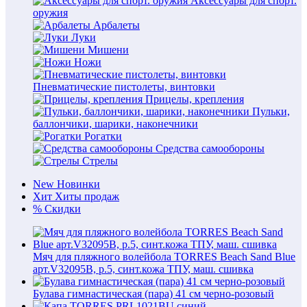
Аксессуары для спорт.
оружия
Арбалеты
Луки
Мишени
Ножи
Пневматические пистолеты, винтовки
Прицелы, крепления
Пульки,
баллончики, шарики, наконечники
Рогатки
Средства самообороны
Стрелы
New
Новинки
Хит
Хиты продаж
%
Скидки
Мяч для пляжного волейбола TORRES Beach Sand Blue
арт.V32095B, р.5, синт.кожа ТПУ, маш. сшивка
Булава гимнастическая (пара) 41 см черно-розовый