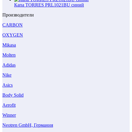
Капа TORRES PRL1021BU синий
Производители
CARBON
OXYGEN
Mikasa
Molten
Adidas
Nike
Asics
Body Solid
Aerofit
Winner
Neotren GmbH, Германия