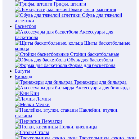
Грифы, штанги
Лямки, тяги, магнезия
Обувь для тяжелой
атлетики
Баскетбол
Аксессуары для
баскетбола
Щиты баскетбольные,
кольца
Стойки баскетбольные
Обувь для баскетбола
Форма для баскетбола
Батуты
Бильярд
Тренажеры для бильярда
Аксессуары для бильярда
Кии
Лампы
Мелки
Наклейки, втулки,
стаканы
Перчатки
Полки, киевницы
Столы
Треугольники, сукно, лузы