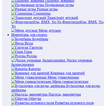
Палатки, коврики
Подвижные игры
Разные игры
Спиннеры
Транспорт детский
Фингерскейты, BMX, Yo-
Yo
Мячи детские
Инвентарь для спорта
Бодибары
Весы
Гантели
Гири
Роллы
Диски здоровья,
балансировки
Канаты
Коврики для занятий
Мячи утяжеленные
Мячи гимнастические
Бутылочки для воды,
шейкеры
Насосы, манометры
Обручи
Разметка игрового поля