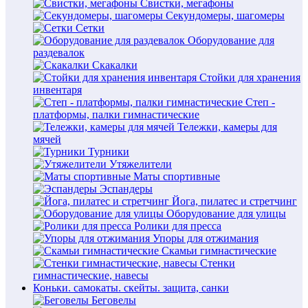
Свистки, мегафоны
Секундомеры, шагомеры
Сетки
Оборудование для
раздевалок
Скакалки
Стойки для хранения
инвентаря
Степ -
платформы, палки гимнастические
Тележки, камеры для
мячей
Турники
Утяжелители
Маты спортивные
Эспандеры
Йога, пилатес и стретчинг
Оборудование для улицы
Ролики для пресса
Упоры для отжимания
Скамьи гимнастические
Стенки
гимнастические, навесы
Коньки. самокаты. скейты. защита, санки
Беговелы