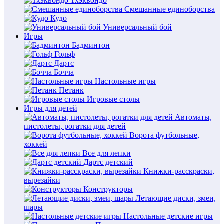
Тхэквондо
Смешанные единоборства
Кудо
Универсальный бой
Игры
Бадминтон
Гольф
Дартс
Бочча
Настольные игры
Петанк
Игровые столы
Игры для детей
Автоматы,
пистолеты, рогатки для детей
Ворота футбольные,
хоккей
Все для лепки
Дартс детский
Книжки-расскраски,
вырезайки
Конструкторы
Летающие диски, змеи,
шары
Настольные детские игры