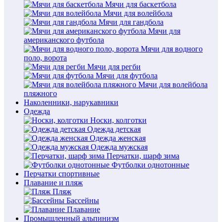
Мячи для баскетбола
Мячи для волейбола
Мячи для гандбола
Мячи для
американского футбола
Мячи для водного
поло, ворота
Мячи для регби
Мячи для футбола
Мячи для волейбола
пляжного
Наколенники, нарукавники
Одежда
Носки, колготки
Одежда детская
Одежда женская
Одежда мужская
Перчатки, шарф зима
Футболки однотонные
Перчатки спортивные
Плавание и пляж
Пляж
Бассейны
Плавание
Промышленный альпинизм