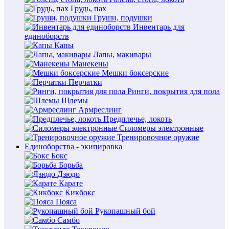
Грудь, пах
Груши, подушки
Инвентарь для
единоборств
Капы
Лапы, макивары
Манекены
Мешки боксерские
Перчатки
Ринги, покрытия для пола
Шлемы
Армреслинг
Предплечье, локоть
Силомеры электронные
Тренировочное оружие
Единоборства - экипировка
Бокс
Борьба
Дзюдо
Карате
Кикбокс
Пояса
Рукопашный бой
Самбо