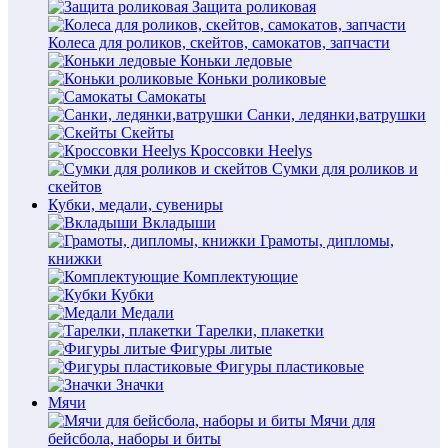
Защита роликовая
Колеса для роликов, скейтов, самокатов, запчасти
Коньки ледовые
Коньки роликовые
Самокаты
Санки, ледянки,ватрушки
Скейты
Кроссовки Heelys
Сумки для роликов и
скейтов
Кубки, медали, сувениры
Вкладыши
Грамоты, дипломы,
книжки
Комплектующие
Кубки
Медали
Тарелки, плакетки
Фигуры литые
Фигуры пластиковые
Значки
Мячи
Мячи для
бейсбола, наборы и биты