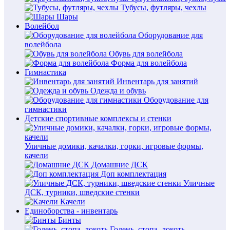
Тубусы, футляры, чехлы
Шары
Волейбол
Оборудование для
волейбола
Обувь для волейбола
Форма для волейбола
Гимнастика
Инвентарь для занятий
Одежда и обувь
Оборудование для
гимнастики
Детские спортивные комплексы и стенки
Уличные домики, качалки, горки, игровые формы,
качели
Домашние ДСК
Доп комплектация
Уличные
ДСК, турники, шведские стенки
Качели
Единоборства - инвентарь
Бинты
Голень, стопа, локоть