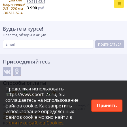
30.511.62.4
3 990
руб.
Будьте в курсе!
Новости, обзоры и акции
ПОДПИСАТЬСЯ
Присоединяйтесь
Способы оплаты
Продолжая использовать
https://www.sport-23.ru, вы
соглашаетесь на использование
файлов cookie. Как запретить
© Интернет-магазин спортивных товаров Евроспорт, 2015
Принять
Россия, г. Новороссийск, ул. Героев Десантников 83
использование определенных
Политика конфиденциальности
файлов cookie можно найти в
Политика файлов Cookies
Политике файлов Cookies
.
Контакты
Карта сайта