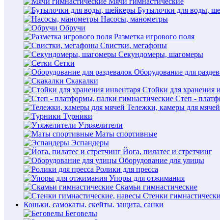
Мячи гимнастические
Бутылочки для воды, ш
Насосы, манометры
Обручи
Разметка игрового поля
Свистки, мегафоны
Секундомеры, шагомеры
Сетки
Оборудование для раздев
Скакалки
Стойки для хранения 
Степ - плат
Тележки, камеры для мячей
Турники
Утяжелители
Маты спортивные
Эспандеры
Йога, пилатес и стретчинг
Оборудование для улицы
Ролики для пресса
Упоры для отжимания
Скамьи гимнастические
Стенки гимнастически
Коньки. самокаты. скейты. защита, санки
Беговелы