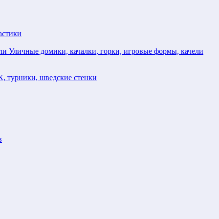
астики
Уличные домики, качалки, горки, игровые формы, качели
, турники, шведские стенки
в