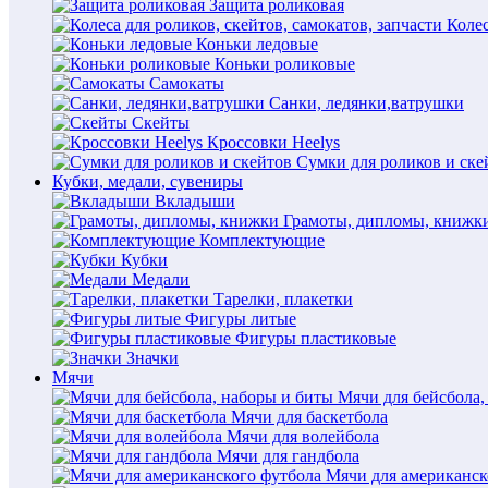
Защита роликовая
Колес
Коньки ледовые
Коньки роликовые
Самокаты
Санки, ледянки,ватрушки
Скейты
Кроссовки Heelys
Сумки для роликов и ске
Кубки, медали, сувениры
Вкладыши
Грамоты, дипломы, книжк
Комплектующие
Кубки
Медали
Тарелки, плакетки
Фигуры литые
Фигуры пластиковые
Значки
Мячи
Мячи для бейсбола,
Мячи для баскетбола
Мячи для волейбола
Мячи для гандбола
Мячи для американск