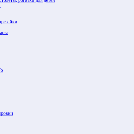
толеты, рогатки для детей
й
ырезайки
шары
Yo
ировки