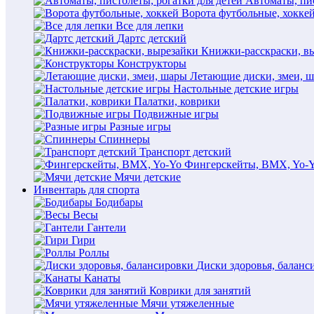
Автоматы, пис
Ворота футбольные, хокке
Все для лепки
Дартс детский
Книжки-расскраски, в
Конструкторы
Летающие диски, змеи, 
Настольные детские игры
Палатки, коврики
Подвижные игры
Разные игры
Спиннеры
Транспорт детский
Фингерскейты, BMX, Yo-
Мячи детские
Инвентарь для спорта
Бодибары
Весы
Гантели
Гири
Роллы
Диски здоровья, баланс
Канаты
Коврики для занятий
Мячи утяжеленные