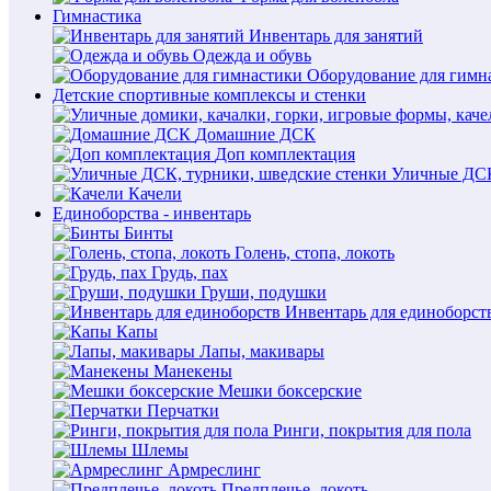
Гимнастика
Инвентарь для занятий
Одежда и обувь
Оборудование для гимн
Детские спортивные комплексы и стенки
Домашние ДСК
Доп комплектация
Уличные ДСК
Качели
Единоборства - инвентарь
Бинты
Голень, стопа, локоть
Грудь, пах
Груши, подушки
Инвентарь для единоборст
Капы
Лапы, макивары
Манекены
Мешки боксерские
Перчатки
Ринги, покрытия для пола
Шлемы
Армреслинг
Предплечье, локоть