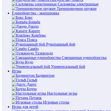
Силомеры электронные
Тренировочное оружие
Единоборства - экипировка
Бокс
Борьба
Дзюдо
Карате
Кикбокс
Пояса
Рукопашный бой
Самбо
Тхэквондо
Смешанные единоборства
Кудо
Универсальный бой
Игры
Бадминтон
Гольф
Дартс
Бочча
Настольные игры
Петанк
Игровые столы
Игры для детей