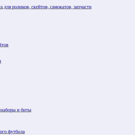
а для роликов, скейтов, самокатов, запчасти
йтов
и
 наборы и биты
ого футбола