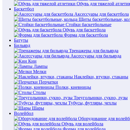
Обувь для тяжелой атлети
Баскетбол
Аксессуары для баскетбола
Щиты баскетбольные, ко
Стойки баскетбольные
Обувь для баскетбола
Форма для баскетбола
Батуты
Бильярд
Тренажеры для бильярда
Аксессуары для бильярда
Кии
Лампы
Мелки
Наклейки, втулки, стаканы
Перчатки
Полки, киевницы
Столы
Треугольники, сукно, лузы
Тубусы, футляры, чехлы
Шары
Волейбол
Оборудование для волейб
Обувь для волейбола
Форма для волейбола