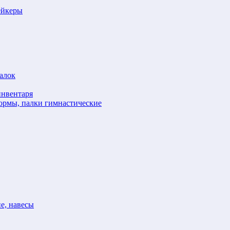
ейкеры
алок
инвентаря
формы, палки гимнастические
е, навесы