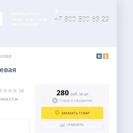
Определение...
Время работы:
+7 800 500 63 29
ПН-ВС 9.:00 - 20:00
без перерыва
астики
невая
280
(0)
руб. за шт
ики 2.5 м
Товар в ожидании
ЗАКАЗАТЬ ТОВАР
СРАВНИТЬ