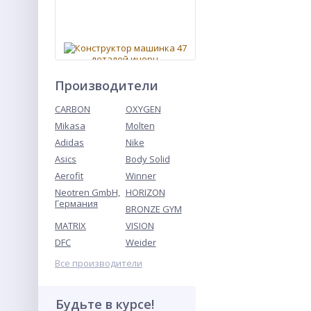
Производители
CARBON
OXYGEN
Mikasa
Molten
Конструктор машинка 47
деталей инерц.
Adidas
Nike
Asics
Body Solid
Aerofit
Winner
Neotren GmbH,
HORIZON
Германия
BRONZE GYM
MATRIX
VISION
DFC
Weider
Все производители
Оперение в ассортименте
Будьте в курсе!