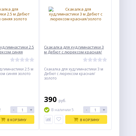
уд.гимнастики 2.5
Скакалка для худ,гимнастики 3
ексом синяя
м Дебют с люрексом красная/
золото
д.гимнастики 2.5 м
Скакалка для худ,гимнастики 3 м
ом синяя золото
Дебют с люрексом красная/
золото
390
руб.
-
+
-
+
2
В наличии 5
В КОРЗИНУ
В КОРЗИНУ