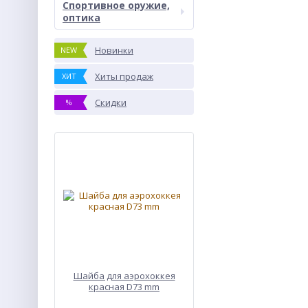
Спортивное оружие,
оптика
Новинки
NEW
Хиты продаж
ХИТ
Скидки
%
Шайба для аэрохоккея
красная D73 mm