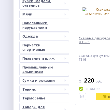
Кубки, медали,
сувениры
Мячи
Наколенники,
нарукавники
Одежда
Скакалка для худ.г
м ТS-01
Перчатки
спортивные
Скакалка для худ.гим
Плавание и пляж
ТS-01
Промышленный
альпинизм
220
Сумки и рюкзаки
От
руб.
В наличии
Теннис
В
Термобелье
Товары для