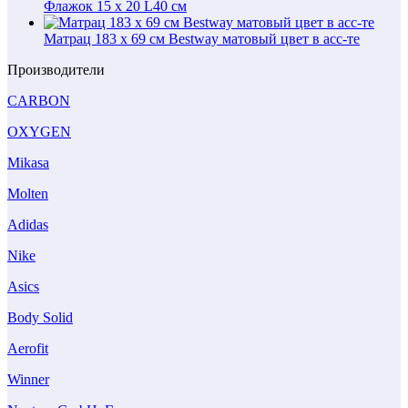
Флажок 15 х 20 L40 см
Матрац 183 x 69 см Bestway матовый цвет в асс-те
Производители
CARBON
OXYGEN
Mikasa
Molten
Adidas
Nike
Asics
Body Solid
Aerofit
Winner