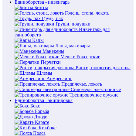
Единоборства - инвентарь
Бинты
Голень, стопа, локоть
Грудь, пах
Груши, подушки
Инвентарь для
единоборств
Капы
Лапы, макивары
Манекены
Мешки боксерские
Перчатки
Ринги, покрытия для пола
Шлемы
Армреслинг
Предплечье, локоть
Силомеры электронные
Тренировочное оружие
Единоборства - экипировка
Бокс
Борьба
Дзюдо
Карате
Кикбокс
Пояса