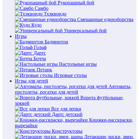
Рукопашный бой
Самбо
Тхэквондо
Смешанные единоборства
Кудо
Универсальный бой
Игры
Бадминтон
Гольф
Дартс
Бочча
Настольные игры
Петанк
Игровые столы
Игры для детей
Автоматы,
пистолеты, рогатки для детей
Ворота футбольные,
хоккей
Все для лепки
Дартс детский
Книжки-расскраски,
вырезайки
Конструкторы
Летающие диски, змеи,