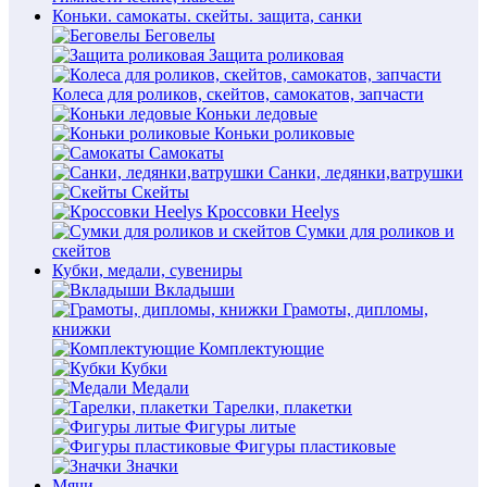
Коньки. самокаты. скейты. защита, санки
Беговелы
Защита роликовая
Колеса для роликов, скейтов, самокатов, запчасти
Коньки ледовые
Коньки роликовые
Самокаты
Санки, ледянки,ватрушки
Скейты
Кроссовки Heelys
Сумки для роликов и
скейтов
Кубки, медали, сувениры
Вкладыши
Грамоты, дипломы,
книжки
Комплектующие
Кубки
Медали
Тарелки, плакетки
Фигуры литые
Фигуры пластиковые
Значки
Мячи