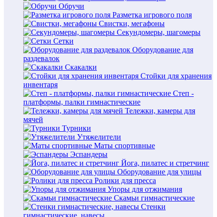
Обручи
Разметка игрового поля
Свистки, мегафоны
Секундомеры, шагомеры
Сетки
Оборудование для
раздевалок
Скакалки
Стойки для хранения
инвентаря
Степ -
платформы, палки гимнастические
Тележки, камеры для
мячей
Турники
Утяжелители
Маты спортивные
Эспандеры
Йога, пилатес и стретчинг
Оборудование для улицы
Ролики для пресса
Упоры для отжимания
Скамьи гимнастические
Стенки
гимнастические, навесы