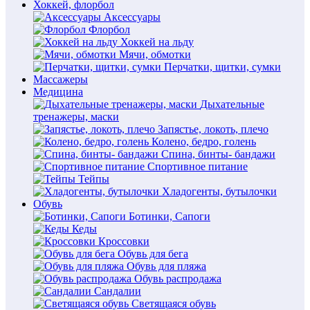
Хоккей, флорбол
Аксессуары
Флорбол
Хоккей на льду
Мячи, обмотки
Перчатки, щитки, сумки
Массажеры
Медицина
Дыхательные
тренажеры, маски
Запястье, локоть, плечо
Колено, бедро, голень
Спина, бинты- бандажи
Спортивное питание
Тейпы
Хладогенты, бутылочки
Обувь
Ботинки, Сапоги
Кеды
Кроссовки
Обувь для бега
Обувь для пляжа
Обувь распродажа
Сандалии
Светящаяся обувь