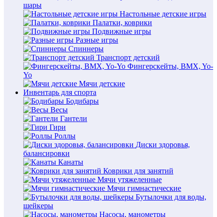
шары
Настольные детские игры
Палатки, коврики
Подвижные игры
Разные игры
Спиннеры
Транспорт детский
Фингерскейты, BMX, Yo-
Yo
Мячи детские
Инвентарь для спорта
Бодибары
Весы
Гантели
Гири
Роллы
Диски здоровья,
балансировки
Канаты
Коврики для занятий
Мячи утяжеленные
Мячи гимнастические
Бутылочки для воды,
шейкеры
Насосы, манометры