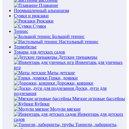
Бассейны
Плавание
Промышленный альпинизм
Сумки и рюкзаки
Рюкзаки
Сумки
Теннис
Большой теннис
Настольный теннис
Термобелье
Товары для детских садов
Детские тренажеры
Инвентарь для уличных
игр
Маты детские
Горки, домики
Дорожки, коврики
Доски, дуги для
подлезания
Мягкие игровые бассейны
Кубики
Модули мягкие
Инвентарь для детских
садов
Тоннели, лабиринты,