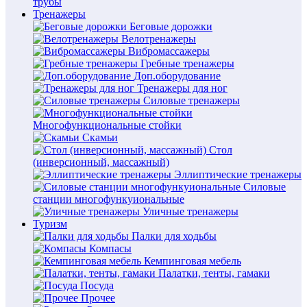
трубы
Тренажеры
Беговые дорожки
Велотренажеры
Вибромассажеры
Гребные тренажеры
Доп.оборудование
Тренажеры для ног
Силовые тренажеры
Многофункциональные стойки
Скамьи
Стол
(инверсионный, массажный)
Эллиптические тренажеры
Силовые
станции многофункуиональные
Уличные тренажеры
Туризм
Палки для ходьбы
Компасы
Кемпинговая мебель
Палатки, тенты, гамаки
Посуда
Прочее