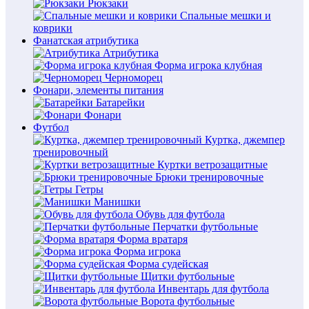
Рюкзаки
Спальные мешки и
коврики
Фанатская атрибутика
Атрибутика
Форма игрока клубная
Черноморец
Фонари, элементы питания
Батарейки
Фонари
Футбол
Куртка, джемпер
тренировочный
Куртки ветрозащитные
Брюки тренировочные
Гетры
Манишки
Обувь для футбола
Перчатки футбольные
Форма вратаря
Форма игрока
Форма судейская
Щитки футбольные
Инвентарь для футбола
Ворота футбольные