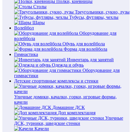
Полки, киевницы
Столы
Треугольники, сукно, лузы
Тубусы, футляры, чехлы
Шары
Волейбол
Оборудование для
волейбола
Обувь для волейбола
Форма для волейбола
Гимнастика
Инвентарь для занятий
Одежда и обувь
Оборудование для
гимнастики
Детские спортивные комплексы и стенки
Уличные домики, качалки, горки, игровые формы,
качели
Домашние ДСК
Доп комплектация
Уличные
ДСК, турники, шведские стенки
Качели