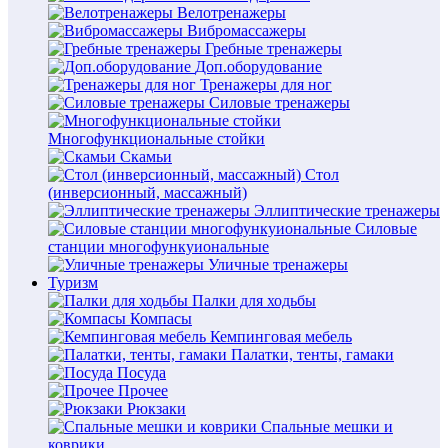
Велотренажеры
Вибромассажеры
Гребные тренажеры
Доп.оборудование
Тренажеры для ног
Силовые тренажеры
Многофункциональные стойки
Скамьи
Стол
(инверсионный, массажный)
Эллиптические тренажеры
Силовые
станции многофункуиональные
Уличные тренажеры
Туризм
Палки для ходьбы
Компасы
Кемпинговая мебель
Палатки, тенты, гамаки
Посуда
Прочее
Рюкзаки
Спальные мешки и
коврики