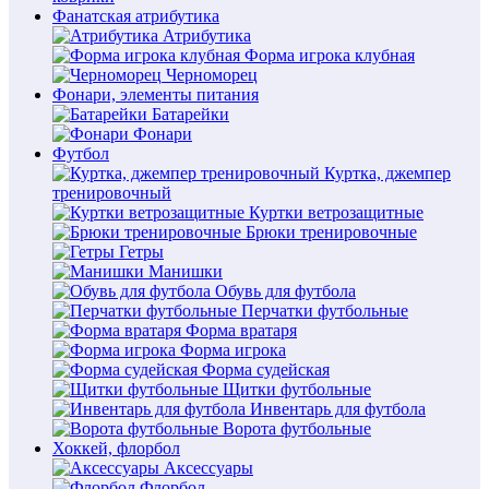
Фанатская атрибутика
Атрибутика
Форма игрока клубная
Черноморец
Фонари, элементы питания
Батарейки
Фонари
Футбол
Куртка, джемпер
тренировочный
Куртки ветрозащитные
Брюки тренировочные
Гетры
Манишки
Обувь для футбола
Перчатки футбольные
Форма вратаря
Форма игрока
Форма судейская
Щитки футбольные
Инвентарь для футбола
Ворота футбольные
Хоккей, флорбол
Аксессуары
Флорбол