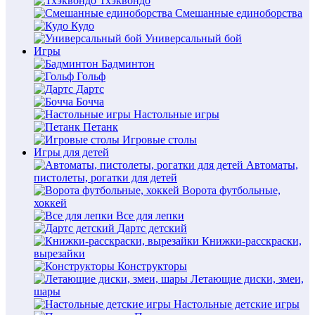
Тхэквондо
Смешанные единоборства
Кудо
Универсальный бой
Игры
Бадминтон
Гольф
Дартс
Бочча
Настольные игры
Петанк
Игровые столы
Игры для детей
Автоматы,
пистолеты, рогатки для детей
Ворота футбольные,
хоккей
Все для лепки
Дартс детский
Книжки-расскраски,
вырезайки
Конструкторы
Летающие диски, змеи,
шары
Настольные детские игры