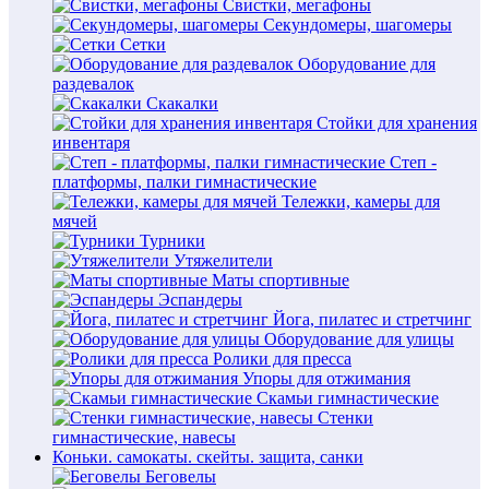
Свистки, мегафоны
Секундомеры, шагомеры
Сетки
Оборудование для
раздевалок
Скакалки
Стойки для хранения
инвентаря
Степ -
платформы, палки гимнастические
Тележки, камеры для
мячей
Турники
Утяжелители
Маты спортивные
Эспандеры
Йога, пилатес и стретчинг
Оборудование для улицы
Ролики для пресса
Упоры для отжимания
Скамьи гимнастические
Стенки
гимнастические, навесы
Коньки. самокаты. скейты. защита, санки
Беговелы