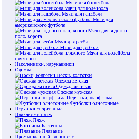
Мячи для баскетбола
Мячи для волейбола
Мячи для гандбола
Мячи для
американского футбола
Мячи для водного
поло, ворота
Мячи для регби
Мячи для футбола
Мячи для волейбола
пляжного
Наколенники, нарукавники
Одежда
Носки, колготки
Одежда детская
Одежда женская
Одежда мужская
Перчатки, шарф зима
Футболки однотонные
Перчатки спортивные
Плавание и пляж
Пляж
Бассейны
Плавание
Промышленный альпинизм