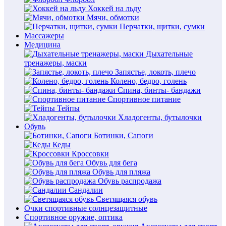
Хоккей на льду
Мячи, обмотки
Перчатки, щитки, сумки
Массажеры
Медицина
Дыхательные
тренажеры, маски
Запястье, локоть, плечо
Колено, бедро, голень
Спина, бинты- бандажи
Спортивное питание
Тейпы
Хладогенты, бутылочки
Обувь
Ботинки, Сапоги
Кеды
Кроссовки
Обувь для бега
Обувь для пляжа
Обувь распродажа
Сандалии
Светящаяся обувь
Очки спортивные солнцезащитные
Спортивное оружие, оптика