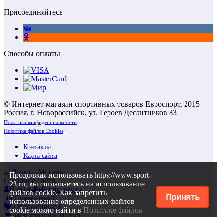
Присоединяйтесь
Способы оплаты
© Интернет-магазин спортивных товаров Евроспорт, 2015
Россия, г. Новороссийск, ул. Героев Десантников 83
Политика конфиденциальности
Политика файлов Cookies
Контакты
Карта сайта
Продолжая использовать https://www.sport-
Создание сайта
23.ru, вы соглашаетесь на использование
Войти
Регистрация
файлов cookie. Как запретить
Принять
Сравнение
0
использование определенных файлов
Отложенные
0
cookie можно найти в
Политике файлов
Моя корзина
0
0
руб.