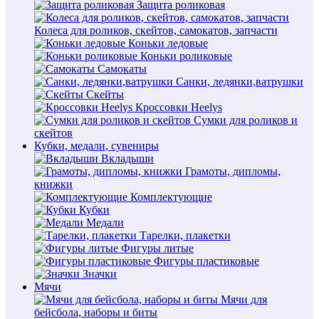
Защита роликовая
Колеса для роликов, скейтов, самокатов, запчасти
Коньки ледовые
Коньки роликовые
Самокаты
Санки, ледянки,ватрушки
Скейты
Кроссовки Heelys
Сумки для роликов и
скейтов
Кубки, медали, сувениры
Вкладыши
Грамоты, дипломы,
книжки
Комплектующие
Кубки
Медали
Тарелки, плакетки
Фигуры литые
Фигуры пластиковые
Значки
Мячи
Мячи для
бейсбола, наборы и биты