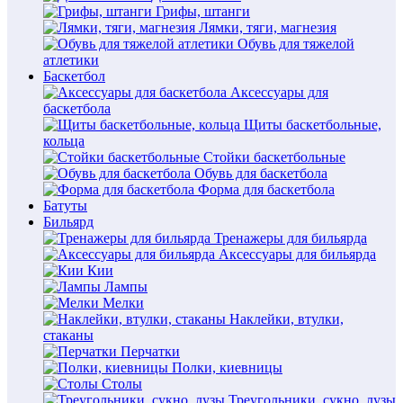
Грифы, штанги
Лямки, тяги, магнезия
Обувь для тяжелой
атлетики
Баскетбол
Аксессуары для
баскетбола
Щиты баскетбольные,
кольца
Стойки баскетбольные
Обувь для баскетбола
Форма для баскетбола
Батуты
Бильярд
Тренажеры для бильярда
Аксессуары для бильярда
Кии
Лампы
Мелки
Наклейки, втулки,
стаканы
Перчатки
Полки, киевницы
Столы
Треугольники, сукно, лузы