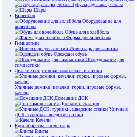
Тубусы, футляры, чехлы
Шары
Волейбол
Оборудование для
волейбола
Обувь для волейбола
Форма для волейбола
Гимнастика
Инвентарь для занятий
Одежда и обувь
Оборудование для
гимнастики
Детские спортивные комплексы и стенки
Уличные домики, качалки, горки, игровые формы,
качели
Домашние ДСК
Доп комплектация
Уличные
ДСК, турники, шведские стенки
Качели
Единоборства - инвентарь
Бинты
Голень, стопа, локоть