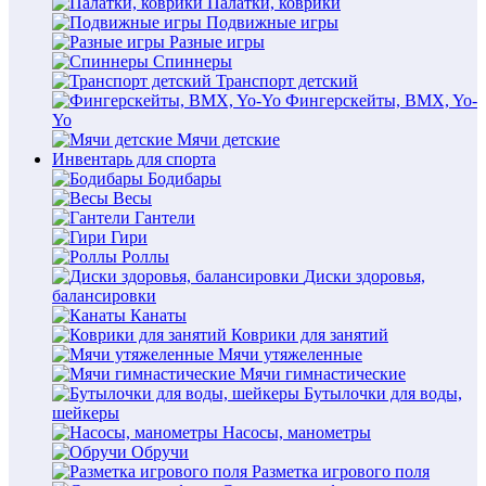
Палатки, коврики
Подвижные игры
Разные игры
Спиннеры
Транспорт детский
Фингерскейты, BMX, Yo-
Yo
Мячи детские
Инвентарь для спорта
Бодибары
Весы
Гантели
Гири
Роллы
Диски здоровья,
балансировки
Канаты
Коврики для занятий
Мячи утяжеленные
Мячи гимнастические
Бутылочки для воды,
шейкеры
Насосы, манометры
Обручи
Разметка игрового поля