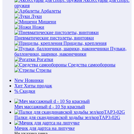
Аксессуары для спорт.
оружия
Арбалеты
Луки
Мишени
Ножи
Пневматические пистолеты, винтовки
Прицелы, крепления
Пульки,
баллончики, шарики, наконечники
Рогатки
Средства самообороны
Стрелы
New
Новинки
Хит
Хиты продаж
%
Скидки
Мяч массажный d - 10 Sp красный
Палки для скандинавской ходьбы зел/корTAP3-02G
Мячик для дартса на липучке
Не указана цена