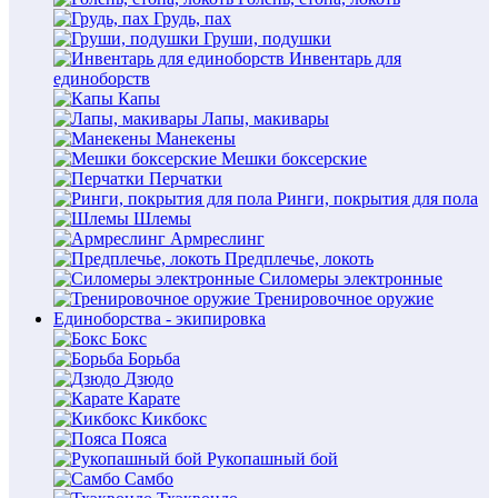
Грудь, пах
Груши, подушки
Инвентарь для
единоборств
Капы
Лапы, макивары
Манекены
Мешки боксерские
Перчатки
Ринги, покрытия для пола
Шлемы
Армреслинг
Предплечье, локоть
Силомеры электронные
Тренировочное оружие
Единоборства - экипировка
Бокс
Борьба
Дзюдо
Карате
Кикбокс
Пояса
Рукопашный бой
Самбо