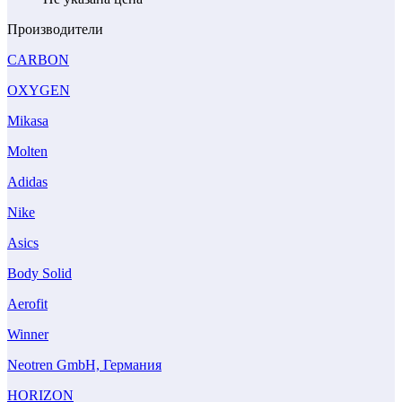
Производители
CARBON
OXYGEN
Mikasa
Molten
Adidas
Nike
Asics
Body Solid
Aerofit
Winner
Neotren GmbH, Германия
HORIZON