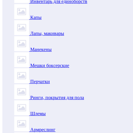
Инвентарь для единоборств
Капы
Лапы, макивары
Манекены
Мешки боксерские
Перчатки
Ринги, покрытия для пола
Шлемы
Армреслинг