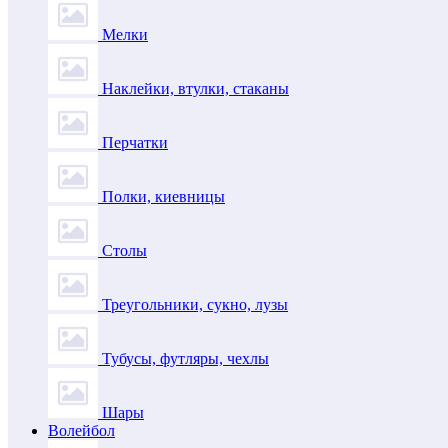
Мелки
Наклейки, втулки, стаканы
Перчатки
Полки, киевницы
Столы
Треугольники, сукно, лузы
Тубусы, футляры, чехлы
Шары
Волейбол