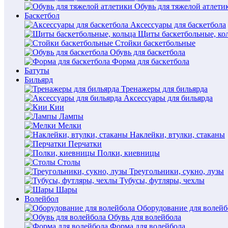
Обувь для тяжелой атлети
Баскетбол
Аксессуары для баскетбола
Щиты баскетбольные, ко
Стойки баскетбольные
Обувь для баскетбола
Форма для баскетбола
Батуты
Бильярд
Тренажеры для бильярда
Аксессуары для бильярда
Кии
Лампы
Мелки
Наклейки, втулки, стаканы
Перчатки
Полки, киевницы
Столы
Треугольники, сукно, лузы
Тубусы, футляры, чехлы
Шары
Волейбол
Оборудование для волейб
Обувь для волейбола
Форма для волейбола