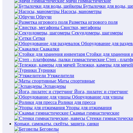
Мячи гимнастические
Бутылочки для воды, ш
Насосы, манометры
Обручи
Разметка игрового поля
Свистки, мегафоны
Секундомеры, шагомеры
Сетки
Оборудование для раздев
Скакалки
Стойки для хранения 
Степ - плат
Тележки, камеры для мячей
Турники
Утяжелители
Маты спортивные
Эспандеры
Йога, пилатес и стретчинг
Оборудование для улицы
Ролики для пресса
Упоры для отжимания
Скамьи гимнастические
Стенки гимнастически
Коньки. самокаты. скейты. защита, санки
Беговелы