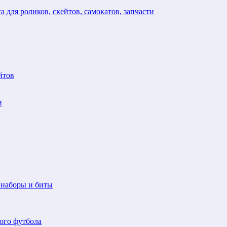
а для роликов, скейтов, самокатов, запчасти
йтов
и
 наборы и биты
ого футбола