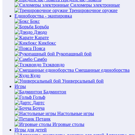
Силомеры электронные
Тренировочное оружие
Единоборства - экипировка
Бокс
Борьба
Дзюдо
Карате
Кикбокс
Пояса
Рукопашный бой
Самбо
Тхэквондо
Смешанные единоборства
Кудо
Универсальный бой
Игры
Бадминтон
Гольф
Дартс
Бочча
Настольные игры
Петанк
Игровые столы
Игры для детей