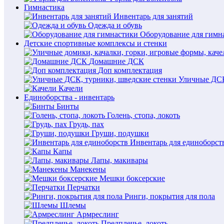
Гимнастика
Инвентарь для занятий
Одежда и обувь
Оборудование для гимн
Детские спортивные комплексы и стенки
Домашние ДСК
Доп комплектация
Уличные ДСК
Качели
Единоборства - инвентарь
Бинты
Голень, стопа, локоть
Грудь, пах
Груши, подушки
Инвентарь для единоборст
Капы
Лапы, макивары
Манекены
Мешки боксерские
Перчатки
Ринги, покрытия для пола
Шлемы
Армреслинг
Предплечье, локоть