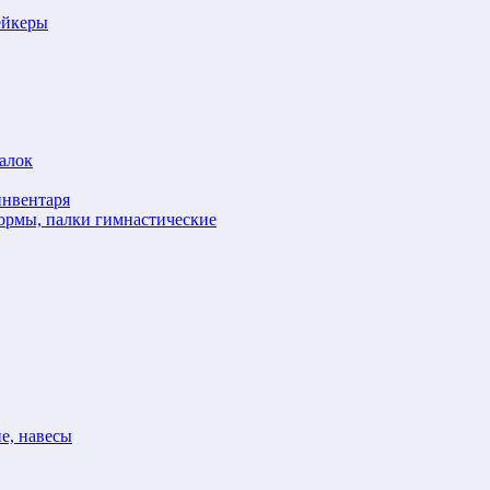
ейкеры
алок
инвентаря
формы, палки гимнастические
е, навесы