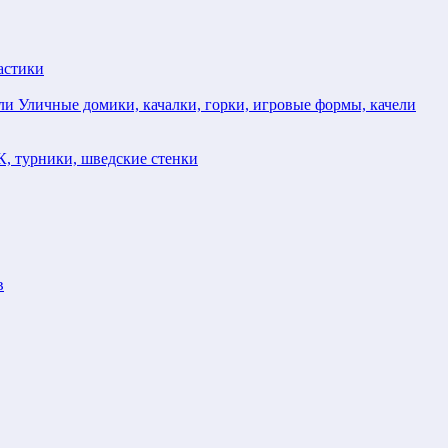
астики
Уличные домики, качалки, горки, игровые формы, качели
, турники, шведские стенки
в