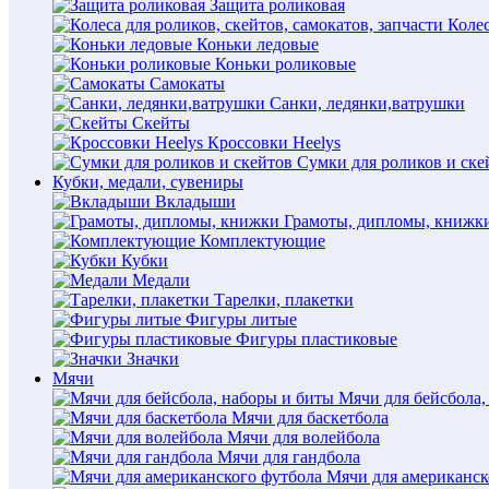
Защита роликовая
Колес
Коньки ледовые
Коньки роликовые
Самокаты
Санки, ледянки,ватрушки
Скейты
Кроссовки Heelys
Сумки для роликов и ске
Кубки, медали, сувениры
Вкладыши
Грамоты, дипломы, книжк
Комплектующие
Кубки
Медали
Тарелки, плакетки
Фигуры литые
Фигуры пластиковые
Значки
Мячи
Мячи для бейсбола,
Мячи для баскетбола
Мячи для волейбола
Мячи для гандбола
Мячи для американск