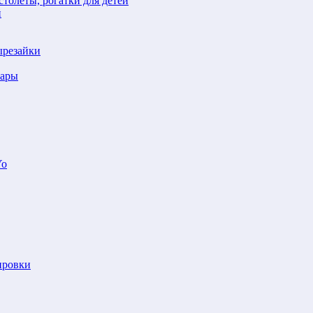
толеты, рогатки для детей
й
ырезайки
шары
Yo
ировки