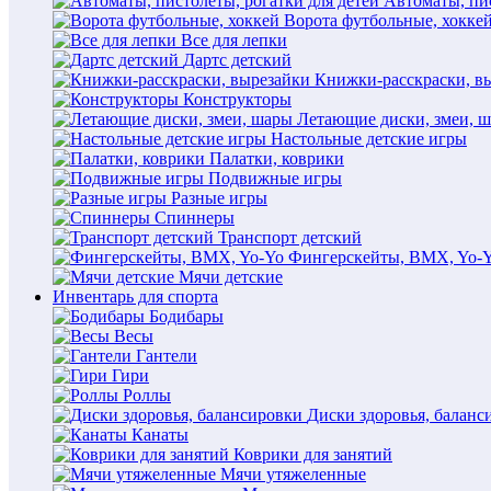
Автоматы, пис
Ворота футбольные, хокке
Все для лепки
Дартс детский
Книжки-расскраски, в
Конструкторы
Летающие диски, змеи, 
Настольные детские игры
Палатки, коврики
Подвижные игры
Разные игры
Спиннеры
Транспорт детский
Фингерскейты, BMX, Yo-
Мячи детские
Инвентарь для спорта
Бодибары
Весы
Гантели
Гири
Роллы
Диски здоровья, баланс
Канаты
Коврики для занятий
Мячи утяжеленные