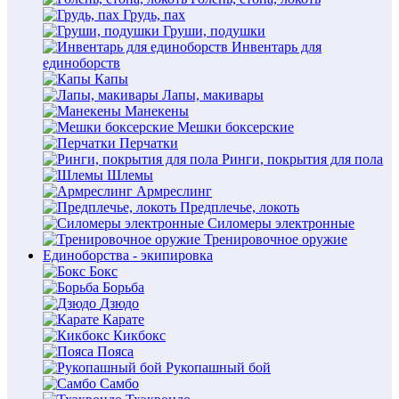
Грудь, пах
Груши, подушки
Инвентарь для
единоборств
Капы
Лапы, макивары
Манекены
Мешки боксерские
Перчатки
Ринги, покрытия для пола
Шлемы
Армреслинг
Предплечье, локоть
Силомеры электронные
Тренировочное оружие
Единоборства - экипировка
Бокс
Борьба
Дзюдо
Карате
Кикбокс
Пояса
Рукопашный бой
Самбо