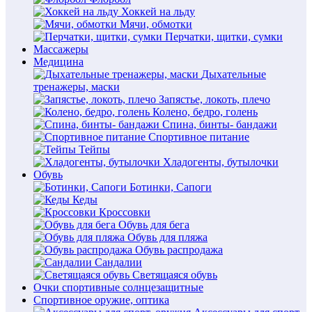
Хоккей на льду
Мячи, обмотки
Перчатки, щитки, сумки
Массажеры
Медицина
Дыхательные
тренажеры, маски
Запястье, локоть, плечо
Колено, бедро, голень
Спина, бинты- бандажи
Спортивное питание
Тейпы
Хладогенты, бутылочки
Обувь
Ботинки, Сапоги
Кеды
Кроссовки
Обувь для бега
Обувь для пляжа
Обувь распродажа
Сандалии
Светящаяся обувь
Очки спортивные солнцезащитные
Спортивное оружие, оптика