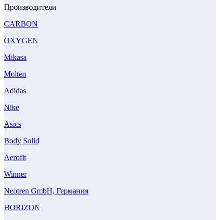
Производители
CARBON
OXYGEN
Mikasa
Molten
Adidas
Nike
Asics
Body Solid
Aerofit
Winner
Neotren GmbH, Германия
HORIZON