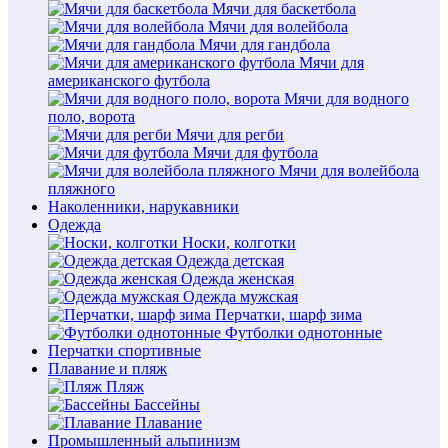
Мячи для баскетбола
Мячи для волейбола
Мячи для гандбола
Мячи для
американского футбола
Мячи для водного
поло, ворота
Мячи для регби
Мячи для футбола
Мячи для волейбола
пляжного
Наколенники, нарукавники
Одежда
Носки, колготки
Одежда детская
Одежда женская
Одежда мужская
Перчатки, шарф зима
Футболки однотонные
Перчатки спортивные
Плавание и пляж
Пляж
Бассейны
Плавание
Промышленный альпинизм