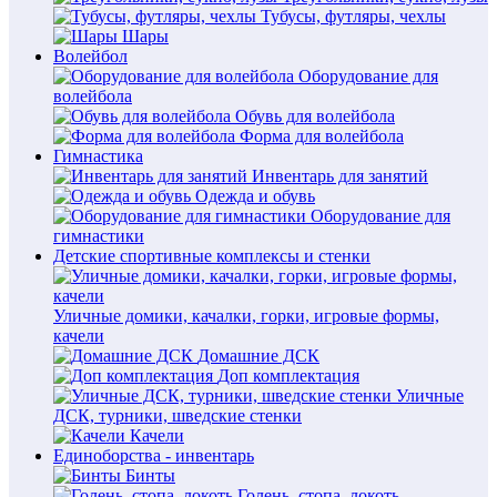
Тубусы, футляры, чехлы
Шары
Волейбол
Оборудование для
волейбола
Обувь для волейбола
Форма для волейбола
Гимнастика
Инвентарь для занятий
Одежда и обувь
Оборудование для
гимнастики
Детские спортивные комплексы и стенки
Уличные домики, качалки, горки, игровые формы,
качели
Домашние ДСК
Доп комплектация
Уличные
ДСК, турники, шведские стенки
Качели
Единоборства - инвентарь
Бинты
Голень, стопа, локоть