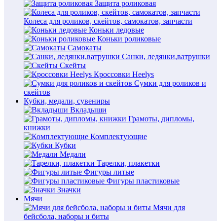
Защита роликовая
Колеса для роликов, скейтов, самокатов, запчасти
Коньки ледовые
Коньки роликовые
Самокаты
Санки, ледянки,ватрушки
Скейты
Кроссовки Heelys
Сумки для роликов и
скейтов
Кубки, медали, сувениры
Вкладыши
Грамоты, дипломы,
книжки
Комплектующие
Кубки
Медали
Тарелки, плакетки
Фигуры литые
Фигуры пластиковые
Значки
Мячи
Мячи для
бейсбола, наборы и биты