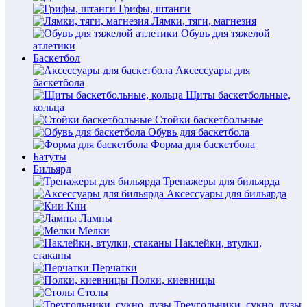
Грифы, штанги
Лямки, тяги, магнезия
Обувь для тяжелой
атлетики
Баскетбол
Аксессуары для
баскетбола
Щиты баскетбольные,
кольца
Стойки баскетбольные
Обувь для баскетбола
Форма для баскетбола
Батуты
Бильярд
Тренажеры для бильярда
Аксессуары для бильярда
Кии
Лампы
Мелки
Наклейки, втулки,
стаканы
Перчатки
Полки, киевницы
Столы
Треугольники, сукно, лузы