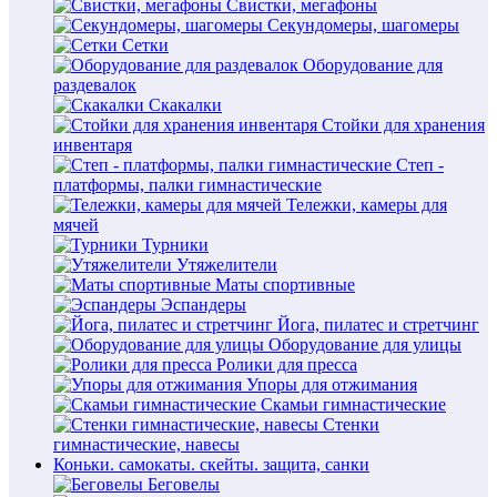
Свистки, мегафоны
Секундомеры, шагомеры
Сетки
Оборудование для
раздевалок
Скакалки
Стойки для хранения
инвентаря
Степ -
платформы, палки гимнастические
Тележки, камеры для
мячей
Турники
Утяжелители
Маты спортивные
Эспандеры
Йога, пилатес и стретчинг
Оборудование для улицы
Ролики для пресса
Упоры для отжимания
Скамьи гимнастические
Стенки
гимнастические, навесы
Коньки. самокаты. скейты. защита, санки
Беговелы