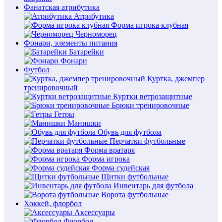
Фанатская атрибутика
Атрибутика
Форма игрока клубная
Черноморец
Фонари, элементы питания
Батарейки
Фонари
Футбол
Куртка, джемпер
тренировочный
Куртки ветрозащитные
Брюки тренировочные
Гетры
Манишки
Обувь для футбола
Перчатки футбольные
Форма вратаря
Форма игрока
Форма судейская
Щитки футбольные
Инвентарь для футбола
Ворота футбольные
Хоккей, флорбол
Аксессуары
Флорбол