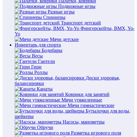
Палатки, коврики
Подвижные игры
Разные игры
Спиннеры
Транспорт детский
Фингерскейты, BMX, Yo-
Yo
Мячи детские
Инвентарь для спорта
Бодибары
Весы
Гантели
Гири
Роллы
Диски здоровья,
балансировки
Канаты
Коврики для занятий
Мячи утяжеленные
Мячи гимнастические
Бутылочки для воды,
шейкеры
Насосы, манометры
Обручи
Разметка игрового поля