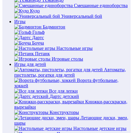
Тхэквондо
Смешанные единоборства
Кудо
Универсальный бой
Игры
Бадминтон
Гольф
Дартс
Бочча
Настольные игры
Петанк
Игровые столы
Игры для детей
Автоматы,
пистолеты, рогатки для детей
Ворота футбольные,
хоккей
Все для лепки
Дартс детский
Книжки-расскраски,
вырезайки
Конструкторы
Летающие диски, змеи,
шары
Настольные детские игры