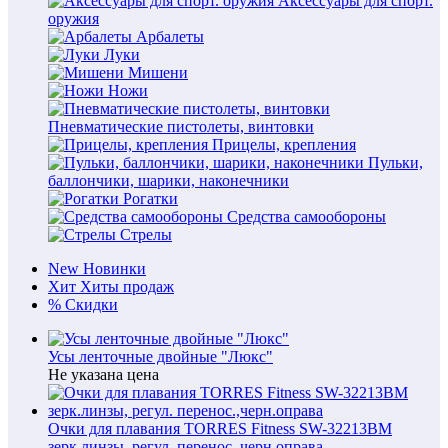
Аксессуары для спорт.
оружия
Арбалеты
Луки
Мишени
Ножи
Пневматические пистолеты, винтовки
Прицелы, крепления
Пульки,
баллончики, шарики, наконечники
Рогатки
Средства самообороны
Стрелы
New
Новинки
Хит
Хиты продаж
%
Скидки
Усы ленточные двойные "Люкс"
Не указана цена
Очки для плавания TORRES Fitness SW-32213BM
зерк.линзы, регул. перенос.,черн.оправа