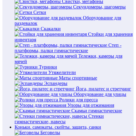
Свистки, мегафоны
Секундомеры, шагомеры
Сетки
Оборудование для
раздевалок
Скакалки
Стойки для хранения
инвентаря
Степ -
платформы, палки гимнастические
Тележки, камеры для
мячей
Турники
Утяжелители
Маты спортивные
Эспандеры
Йога, пилатес и стретчинг
Оборудование для улицы
Ролики для пресса
Упоры для отжимания
Скамьи гимнастические
Стенки
гимнастические, навесы
Коньки. самокаты. скейты. защита, санки
Беговелы