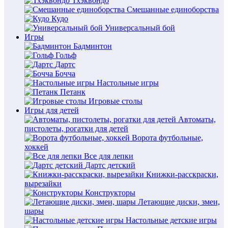
Тхэквондо
Смешанные единоборства
Кудо
Универсальный бой
Игры
Бадминтон
Гольф
Дартс
Бочча
Настольные игры
Петанк
Игровые столы
Игры для детей
Автоматы,
пистолеты, рогатки для детей
Ворота футбольные,
хоккей
Все для лепки
Дартс детский
Книжки-расскраски,
вырезайки
Конструкторы
Летающие диски, змеи,
шары
Настольные детские игры