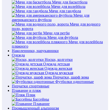
Мячи для баскетбола
Мячи для волейбола
Мячи для гандбола
Мячи для
американского футбола
Мячи для водного
поло, ворота
Мячи для регби
Мячи для футбола
Мячи для волейбола
пляжного
Наколенники, нарукавники
Одежда
Носки, колготки
Одежда детская
Одежда женская
Одежда мужская
Перчатки, шарф зима
Футболки однотонные
Перчатки спортивные
Плавание и пляж
Пляж
Бассейны
Плавание
Промышленный альпинизм