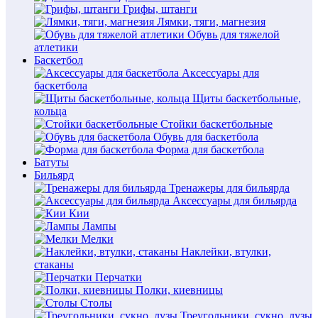
Грифы, штанги
Лямки, тяги, магнезия
Обувь для тяжелой
атлетики
Баскетбол
Аксессуары для
баскетбола
Щиты баскетбольные,
кольца
Стойки баскетбольные
Обувь для баскетбола
Форма для баскетбола
Батуты
Бильярд
Тренажеры для бильярда
Аксессуары для бильярда
Кии
Лампы
Мелки
Наклейки, втулки,
стаканы
Перчатки
Полки, киевницы
Столы
Треугольники, сукно, лузы