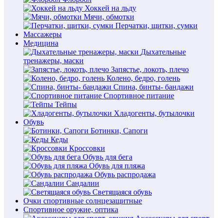
Хоккей на льду
Мячи, обмотки
Перчатки, щитки, сумки
Массажеры
Медицина
Дыхательные
тренажеры, маски
Запястье, локоть, плечо
Колено, бедро, голень
Спина, бинты- бандажи
Спортивное питание
Тейпы
Хладогенты, бутылочки
Обувь
Ботинки, Сапоги
Кеды
Кроссовки
Обувь для бега
Обувь для пляжа
Обувь распродажа
Сандалии
Светящаяся обувь
Очки спортивные солнцезащитные
Спортивное оружие, оптика