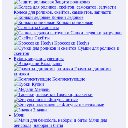
Защита роликовая
Колеса для роликов, скейтов, самокатов, запчасти
Коньки ледовые
Коньки роликовые
Самокаты
Санки, ледянки,ватрушки
Скейты
Кроссовки Heelys
Сумки для роликов и
скейтов
Кубки, медали, сувениры
Вкладыши
Грамоты, дипломы,
книжки
Комплектующие
Кубки
Медали
Тарелки, плакетки
Фигуры литые
Фигуры пластиковые
Значки
Мячи
Мячи для
бейсбола, наборы и биты