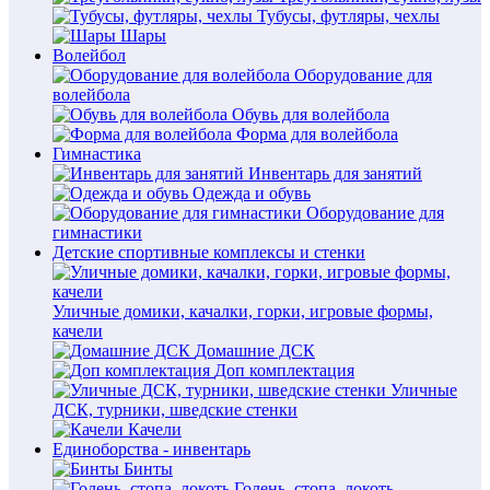
Тубусы, футляры, чехлы
Шары
Волейбол
Оборудование для
волейбола
Обувь для волейбола
Форма для волейбола
Гимнастика
Инвентарь для занятий
Одежда и обувь
Оборудование для
гимнастики
Детские спортивные комплексы и стенки
Уличные домики, качалки, горки, игровые формы,
качели
Домашние ДСК
Доп комплектация
Уличные
ДСК, турники, шведские стенки
Качели
Единоборства - инвентарь
Бинты
Голень, стопа, локоть