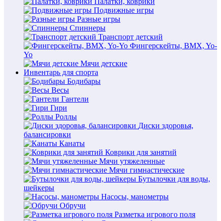
Палатки, коврики
Подвижные игры
Разные игры
Спиннеры
Транспорт детский
Фингерскейты, BMX, Yo-
Yo
Мячи детские
Инвентарь для спорта
Бодибары
Весы
Гантели
Гири
Роллы
Диски здоровья,
балансировки
Канаты
Коврики для занятий
Мячи утяжеленные
Мячи гимнастические
Бутылочки для воды,
шейкеры
Насосы, манометры
Обручи
Разметка игрового поля