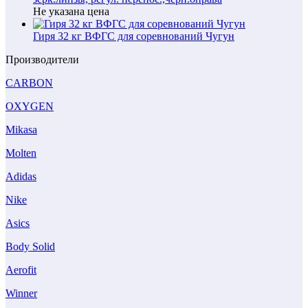
Не указана цена
Гиря 32 кг ВФГС для соревнований Чугун
Производители
CARBON
OXYGEN
Mikasa
Molten
Adidas
Nike
Asics
Body Solid
Aerofit
Winner