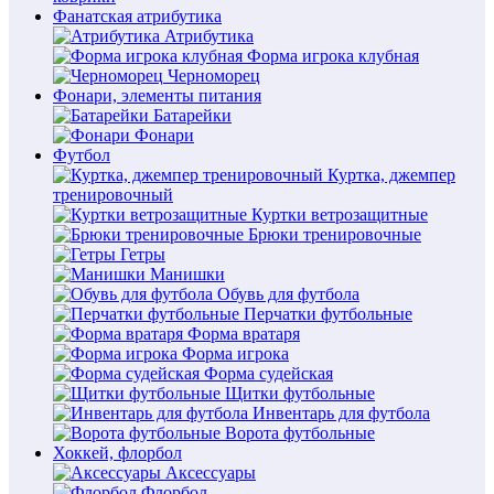
Фанатская атрибутика
Атрибутика
Форма игрока клубная
Черноморец
Фонари, элементы питания
Батарейки
Фонари
Футбол
Куртка, джемпер
тренировочный
Куртки ветрозащитные
Брюки тренировочные
Гетры
Манишки
Обувь для футбола
Перчатки футбольные
Форма вратаря
Форма игрока
Форма судейская
Щитки футбольные
Инвентарь для футбола
Ворота футбольные
Хоккей, флорбол
Аксессуары
Флорбол