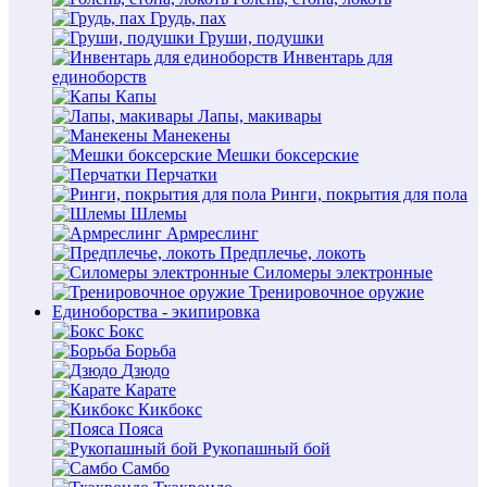
Грудь, пах
Груши, подушки
Инвентарь для
единоборств
Капы
Лапы, макивары
Манекены
Мешки боксерские
Перчатки
Ринги, покрытия для пола
Шлемы
Армреслинг
Предплечье, локоть
Силомеры электронные
Тренировочное оружие
Единоборства - экипировка
Бокс
Борьба
Дзюдо
Карате
Кикбокс
Пояса
Рукопашный бой
Самбо