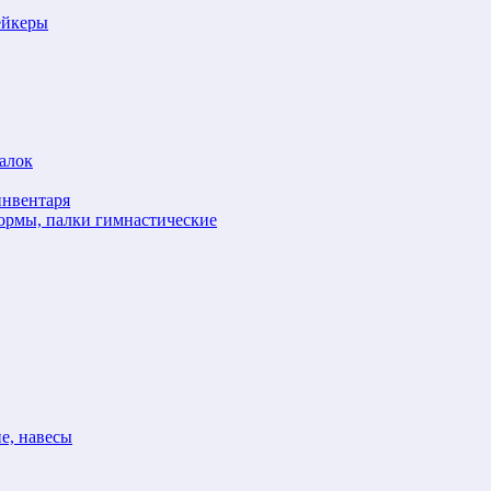
ейкеры
алок
инвентаря
формы, палки гимнастические
е, навесы