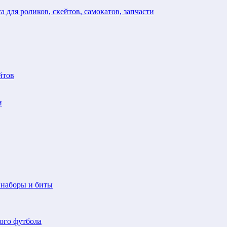
а для роликов, скейтов, самокатов, запчасти
йтов
и
 наборы и биты
ого футбола