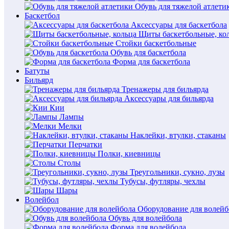
Обувь для тяжелой атлети
Баскетбол
Аксессуары для баскетбола
Щиты баскетбольные, ко
Стойки баскетбольные
Обувь для баскетбола
Форма для баскетбола
Батуты
Бильярд
Тренажеры для бильярда
Аксессуары для бильярда
Кии
Лампы
Мелки
Наклейки, втулки, стаканы
Перчатки
Полки, киевницы
Столы
Треугольники, сукно, лузы
Тубусы, футляры, чехлы
Шары
Волейбол
Оборудование для волейб
Обувь для волейбола
Форма для волейбола