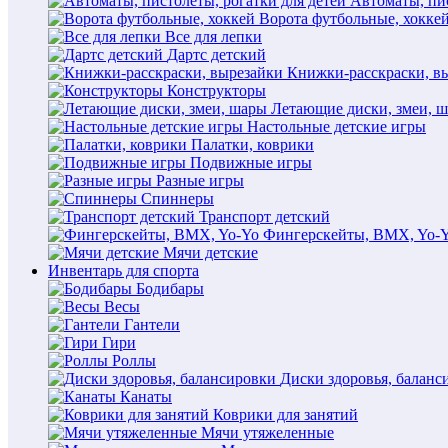
Автоматы, пис
Ворота футбольные, хокке
Все для лепки
Дартс детский
Книжки-расскраски, в
Конструкторы
Летающие диски, змеи, 
Настольные детские игры
Палатки, коврики
Подвижные игры
Разные игры
Спиннеры
Транспорт детский
Фингерскейты, BMX, Yo-
Мячи детские
Инвентарь для спорта
Бодибары
Весы
Гантели
Гири
Роллы
Диски здоровья, баланс
Канаты
Коврики для занятий
Мячи утяжеленные