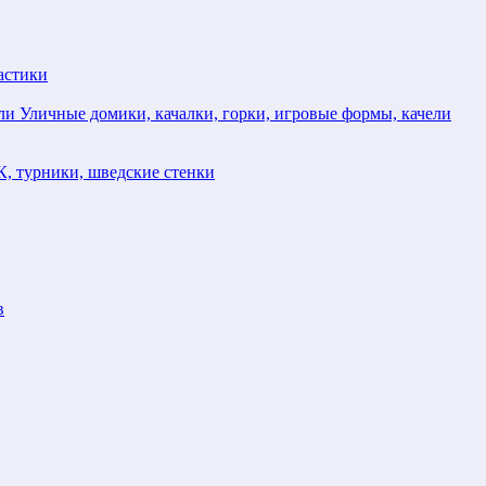
астики
Уличные домики, качалки, горки, игровые формы, качели
, турники, шведские стенки
в