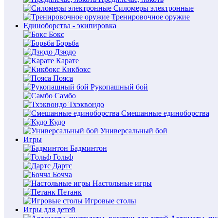
Силомеры электронные
Тренировочное оружие
Единоборства - экипировка
Бокс
Борьба
Дзюдо
Карате
Кикбокс
Пояса
Рукопашный бой
Самбо
Тхэквондо
Смешанные единоборства
Кудо
Универсальный бой
Игры
Бадминтон
Гольф
Дартс
Бочча
Настольные игры
Петанк
Игровые столы
Игры для детей