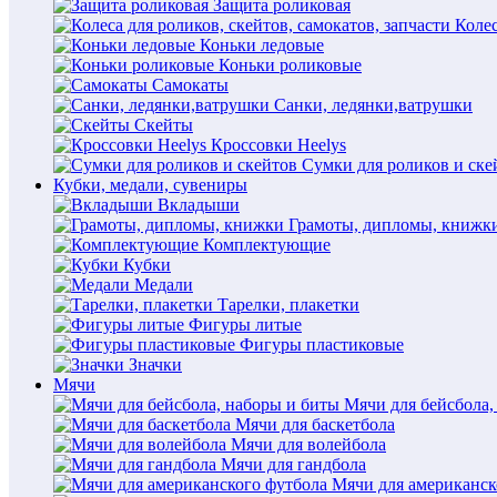
Защита роликовая
Колес
Коньки ледовые
Коньки роликовые
Самокаты
Санки, ледянки,ватрушки
Скейты
Кроссовки Heelys
Сумки для роликов и ске
Кубки, медали, сувениры
Вкладыши
Грамоты, дипломы, книжк
Комплектующие
Кубки
Медали
Тарелки, плакетки
Фигуры литые
Фигуры пластиковые
Значки
Мячи
Мячи для бейсбола,
Мячи для баскетбола
Мячи для волейбола
Мячи для гандбола
Мячи для американск