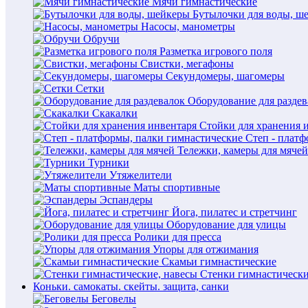
Мячи гимнастические
Бутылочки для воды, ш
Насосы, манометры
Обручи
Разметка игрового поля
Свистки, мегафоны
Секундомеры, шагомеры
Сетки
Оборудование для раздев
Скакалки
Стойки для хранения 
Степ - плат
Тележки, камеры для мячей
Турники
Утяжелители
Маты спортивные
Эспандеры
Йога, пилатес и стретчинг
Оборудование для улицы
Ролики для пресса
Упоры для отжимания
Скамьи гимнастические
Стенки гимнастически
Коньки. самокаты. скейты. защита, санки
Беговелы