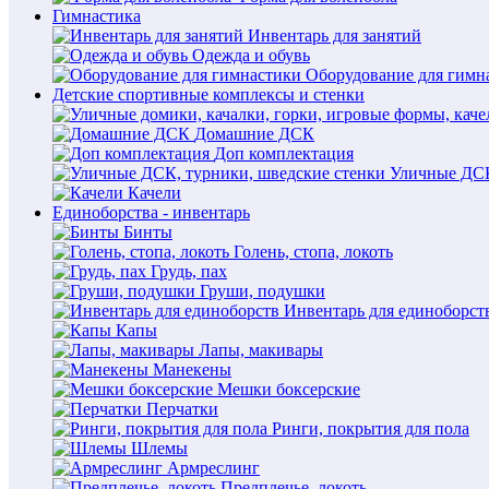
Гимнастика
Инвентарь для занятий
Одежда и обувь
Оборудование для гимн
Детские спортивные комплексы и стенки
Домашние ДСК
Доп комплектация
Уличные ДСК
Качели
Единоборства - инвентарь
Бинты
Голень, стопа, локоть
Грудь, пах
Груши, подушки
Инвентарь для единоборст
Капы
Лапы, макивары
Манекены
Мешки боксерские
Перчатки
Ринги, покрытия для пола
Шлемы
Армреслинг
Предплечье, локоть