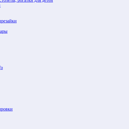
толеты, рогатки для детей
й
ырезайки
шары
Yo
ировки