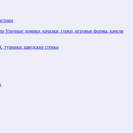
астики
Уличные домики, качалки, горки, игровые формы, качели
, турники, шведские стенки
в