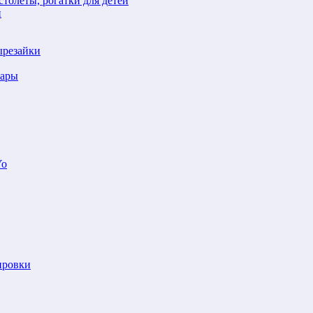
толеты, рогатки для детей
й
ырезайки
шары
Yo
ировки