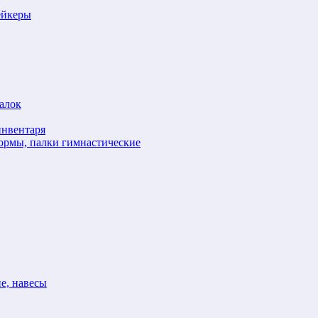
ейкеры
алок
инвентаря
формы, палки гимнастические
е, навесы