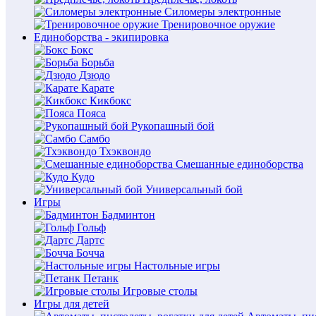
Силомеры электронные
Тренировочное оружие
Единоборства - экипировка
Бокс
Борьба
Дзюдо
Карате
Кикбокс
Пояса
Рукопашный бой
Самбо
Тхэквондо
Смешанные единоборства
Кудо
Универсальный бой
Игры
Бадминтон
Гольф
Дартс
Бочча
Настольные игры
Петанк
Игровые столы
Игры для детей