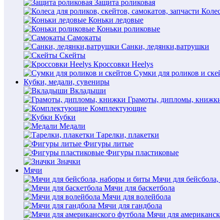
Защита роликовая
Колес
Коньки ледовые
Коньки роликовые
Самокаты
Санки, ледянки,ватрушки
Скейты
Кроссовки Heelys
Сумки для роликов и ске
Кубки, медали, сувениры
Вкладыши
Грамоты, дипломы, книжк
Комплектующие
Кубки
Медали
Тарелки, плакетки
Фигуры литые
Фигуры пластиковые
Значки
Мячи
Мячи для бейсбола,
Мячи для баскетбола
Мячи для волейбола
Мячи для гандбола
Мячи для американск