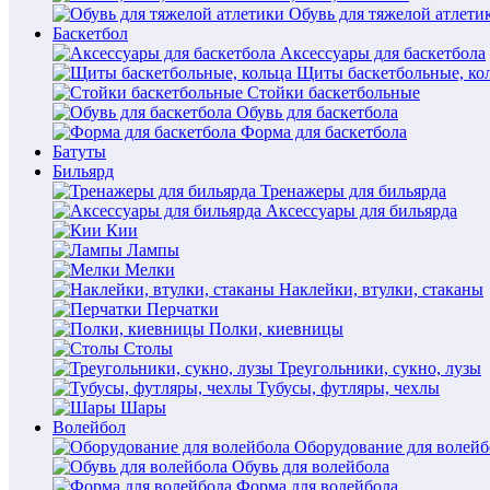
Обувь для тяжелой атлети
Баскетбол
Аксессуары для баскетбола
Щиты баскетбольные, ко
Стойки баскетбольные
Обувь для баскетбола
Форма для баскетбола
Батуты
Бильярд
Тренажеры для бильярда
Аксессуары для бильярда
Кии
Лампы
Мелки
Наклейки, втулки, стаканы
Перчатки
Полки, киевницы
Столы
Треугольники, сукно, лузы
Тубусы, футляры, чехлы
Шары
Волейбол
Оборудование для волейб
Обувь для волейбола
Форма для волейбола