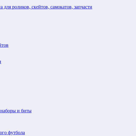
а для роликов, скейтов, самокатов, запчасти
йтов
и
 наборы и биты
ого футбола