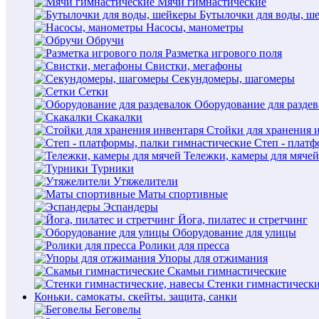
Мячи гимнастические
Бутылочки для воды, ш
Насосы, манометры
Обручи
Разметка игрового поля
Свистки, мегафоны
Секундомеры, шагомеры
Сетки
Оборудование для раздев
Скакалки
Стойки для хранения 
Степ - плат
Тележки, камеры для мячей
Турники
Утяжелители
Маты спортивные
Эспандеры
Йога, пилатес и стретчинг
Оборудование для улицы
Ролики для пресса
Упоры для отжимания
Скамьи гимнастические
Стенки гимнастически
Коньки. самокаты. скейты. защита, санки
Беговелы