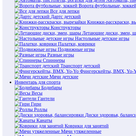
Автоматы, пис
Ворота футбольные, хокке
Все для лепки
Дартс детский
Книжки-расскраски, в
Конструкторы
Летающие диски, змеи, 
Настольные детские игры
Палатки, коврики
Подвижные игры
Разные игры
Спиннеры
Транспорт детский
Фингерскейты, BMX, Yo-
Мячи детские
Инвентарь для спорта
Бодибары
Весы
Гантели
Гири
Роллы
Диски здоровья, баланс
Канаты
Коврики для занятий
Мячи утяжеленные