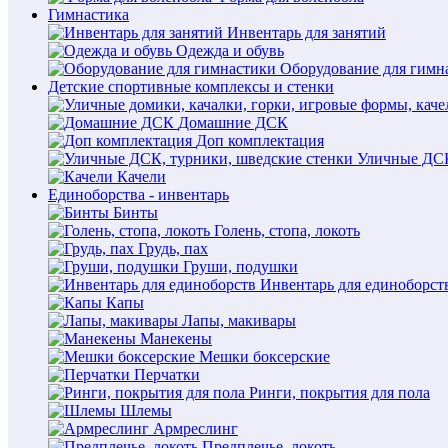
Гимнастика
Инвентарь для занятий
Одежда и обувь
Оборудование для гимн
Детские спортивные комплексы и стенки
Домашние ДСК
Доп комплектация
Уличные ДСК
Качели
Единоборства - инвентарь
Бинты
Голень, стопа, локоть
Грудь, пах
Груши, подушки
Инвентарь для единоборст
Капы
Лапы, макивары
Манекены
Мешки боксерские
Перчатки
Ринги, покрытия для пола
Шлемы
Армреслинг
Предплечье, локоть